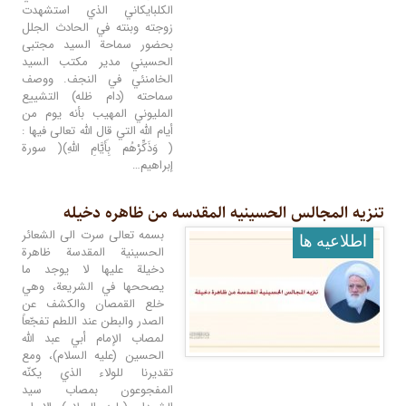
الكلبايكاني الذي استشهدت
زوجته وبنته في الحادث الجلل
بحضور سماحة السيد مجتبى
الحسيني مدير مكتب السيد
الخامنئي في النجف. ووصف
سماحته (دام ظله) التشييع
المليوني المهيب بأنه يوم من
أيام الله التي قال الله تعالى فيها :
( وَذَكِّرْهُم بِأَيَّامِ اللَّهِ)( سورة
إبراهيم…
تنزیه المجالس الحسینیه المقدسه من ظاهره دخیله
بسمه تعالى سرت الى الشعائر
اطلاعيه ها
الحسينية المقدسة ظاهرة
دخيلة عليها لا يوجد ما
يصححها في الشريعة، وهي
خلع القمصان والكشف عن
الصدر والبطن عند اللطم تفجّعاً
لمصاب الإمام أبي عبد الله
الحسين (عليه السلام)، ومع
تقديرنا للولاء الذي يكنّه
المفجوعون بمصاب سيد