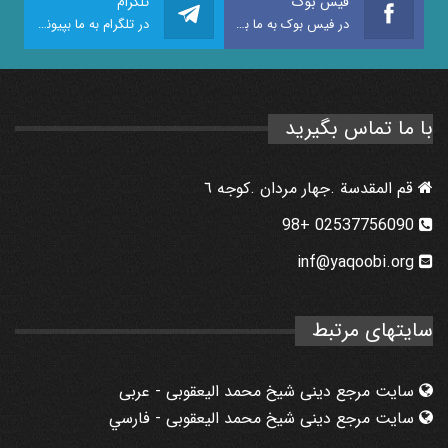
فیس بوک
تلگرام
در فیس بوک به ما بپیوندید
در تلگرام به ما بپیوندید
با ما تماس بگیرید
قم المقدسة .جهار مردان .كوجه ٦
02537756090 +98
inf@yaqoobi.org
سایتهای مرتبط
سایت مرجع دینی شیخ محمد الیعقوبی - عربی
سایت مرجع دینی شیخ محمد الیعقوبی - فارسي