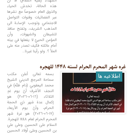
الشهداء (عليه السلام) الا ان
هذه الحالة، تخدش الحياء
والذوق العام خصوصاً مع نشرها
عبر الفضائيات وقنوات التواصل
الاجتماعي وتوجب الإساءة الى
المذهب الشريف، وتفتح منافذ
للشيطان والشهوات، وأن
المؤمن الحييّ لا يفعلها في بيته
أمام عائلته فكيف تصدر منه على
الملأ ؟. ولو رأينا غيرنا…
غره شهر المحرم الحرام لسنه ١۴۴٨ للهجره
بسمه تعالى أعلن مكتب
اطلاعيه ها
سماحة المرجع الديني الشيخ
محمد اليعقوبي (دام ظلّه) في
النجف الأشرف أنّ يوم غدٍ
الثلاثاء (١٦-٠٦-٢٠٢٦) هو
إكمال عدة شهر ذي الحجة
الحرام، وأنّ يوم الأربعاء
(١٧-٠٦-٢٠٢٦) هو غرة شهر
المحرم الحرام لعام ١٤٤٨ للهجرة.
السلام على الحسين وعلى علي
بن الحسين وعلى أولاد الحسين