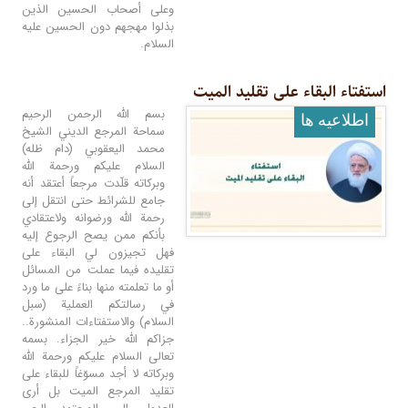
وعلى أصحاب الحسين الذين
بذلوا مهجهم دون الحسين عليه
السلام.
استفتاء البقاء على تقلید المیت
بسم الله الرحمن الرحيم
اطلاعيه ها
سماحة المرجع الديني الشيخ
محمد اليعقوبي (دام ظله)
السلام عليكم ورحمة الله
وبركاته قلّدت مرجعاً أعتقد أنه
جامع للشرائط حتى انتقل إلى
رحمة الله ورضوانه ولاعتقادي
بأنكم ممن يصح الرجوع إليه
فهل تجيزون لي البقاء على
تقليده فيما عملت من المسائل
أو ما تعلمته منها بناءً على ما ورد
في رسالتكم العملية (سبل
السلام) والاستفتاءات المنشورة..
جزاكم الله خير الجزاء. بسمه
تعالى السلام عليكم ورحمة الله
وبركاته لا أجد مسوّغاً للبقاء على
تقليد المرجع الميت بل أرى