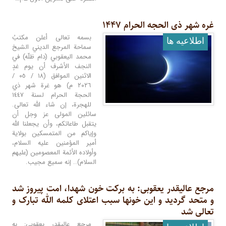
غره شهر ذی الحجه الحرام ۱۴۴۷
بسمه تعالى أعلن مكتبُ
اطلاعيه ها
سماحة المرجع الديني الشيخ
محمد اليعقوبي (دام ظلّه) في
النجف الأشرف أن يوم غدٍ
الاثنين الموافق (١٨ / ٠٥ /
٢٠٢٦ م) هو غرة شهر ذي
الحجة الحرام لسنة ١٤٤٧
للهجرة، إن شاء الله تعالى.
سائلين المولى عز وجل أن
يتقبل طاعاتكم، وأن يجعلنا الله
وإياكم من المتمسكين بولاية
أمير المؤمنين عليه السلام،
وأولاده الأئمة المعصومين (عليهم
السلام).. إنه سميع مجيب.
مرجع عالیقدر یعقوبی: به برکت خون شهدا، امت پیروز شد
و متحد گردید و این خونها سبب اعتلای کلمه الله تبارک و
تعالی شد
مرجع عالیقدر یعقوبی: به