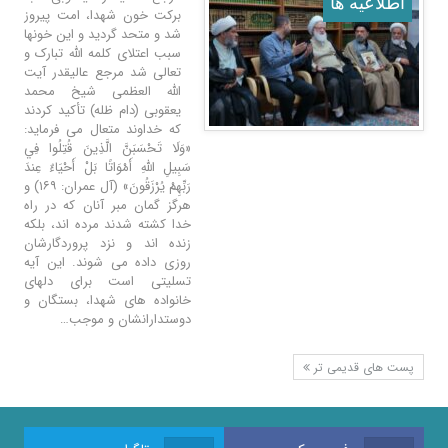
اطلاعيه ها
برکت خون شهدا، امت پیروز
شد و متحد گردید و این خونها
سبب اعتلای کلمه الله تبارک و
تعالی شد مرجع عالیقدر آیت
الله العظمی شیخ محمد
یعقوبی (دام ظله) تأکید کردند
که خداوند متعال می فرماید:
«وَلَا تَحْسَبَنَّ الَّذِينَ قُتِلُوا فِي
سَبِيلِ اللَّهِ أَمْوَاتًا بَلْ أَحْيَاءٌ عِندَ
رَبِّهِمْ يُرْزَقُونَ» (آل عمران: ۱۶۹) و
هرگز گمان مبر آنان که در راه
خدا کشته شدند مرده اند، بلکه
زنده اند و نزد پروردگارشان
روزی داده می شوند. این آیه
تسلیتی است برای دلهای
خانواده های شهدا، بستگان و
دوستدارانشان و موجب…
پست های قدیمی تر