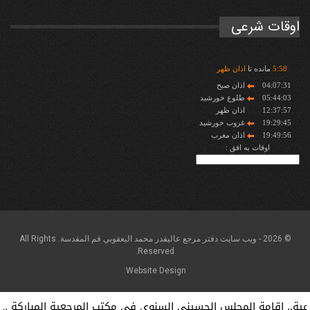
اوقات شرعی
58
:
5
مانده تا
اذان ظهر
04:07:31
اذان صبح
05:44:03
طلوع خورشید
12:37:57
اذان ظهر
19:29:45
غروب خورشید
19:49:56
اذان مغرب
اوقات به افق :
© 2026 - ويب سايت دفتر مرجع عاليقدر محمد اليعقوبي قم المقدسة. All Rights
Reserved.
Website Design:
 إقامة المجلس الحسيني السنوي في مكتب المرجعية المباركة ...