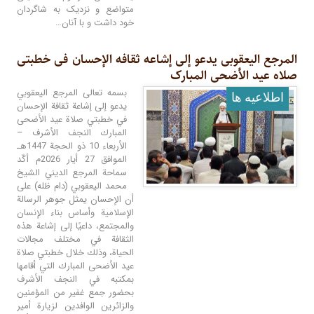
متواضع و نزدیک به شاگردان
خود داشت و با آنان…
المرجع الیعقوبی یدعو إلى إشاعه ثقافه الإحسان فی خطبتی
صلاه عید الأضحى المبارک
بسمه تعالى المرجع اليعقوبي
اطلاعيه ها
يدعو إلى إشاعة ثقافة الإحسان
في خطبتي صلاة عيد الأضحى
المبارك النجف الأشرف –
الأربعاء 10 ذو الحجة 1447هـ
الموافق 27 أيار 2026م أكّد
سماحة المرجع الديني الشيخ
محمد اليعقوبي (دام ظله) على
أن الإحسان يمثل جوهر الرسالة
الإسلامية وأساس بناء الإنسان
والمجتمع، داعيًا إلى إشاعة هذه
الثقافة في مختلف مجالات
الحياة، وذلك خلال خطبتي صلاة
عيد الأضحى المبارك التي أقامها
بمكتبه في النجف الأشرف
بحضور جمع غفير من المؤمنين
والزائرين الوافدين لزيارة أمير