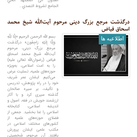
العدول الى المجتهد الحي
الجامع لشروط التصدي…
درگذشت مرجع بزرگ دینی مرحوم آیت‌الله شیخ محمد
اسحاق فیاض
بسم الله الرحمن الرحیم «إِنَّا لِلَّهِ
اطلاعيه ها
وَإِنَّا إِلَيْهِ رَاجِعُونَ» درگذشت
مرجع بزرگ دینی، مرحوم
آیت‌الله شیخ محمد اسحاق
فیاض (رضوان‌الله تعالی علیه)
را به امت اسلامی، به‌ویژه
حوزه‌های علمیه، تسلیت عرض
می‌کنیم. ایشان عمر شریف
خود را در راه پژوهش، تدریس
و تألیف، بر سیره صالحان
گذشته سپری کرد و با آثار
ارزشمند خویش در فقه، اصول و
اندیشه اسلامی، کتابخانه
اسلامی را غنا بخشید. جمعی از
فضلای حوزه‌های علمیه از
کشورهای مختلف اسلامی در
مکتب علمی ایشان پرورش
یافتند. آن مرحوم، شخصیتی