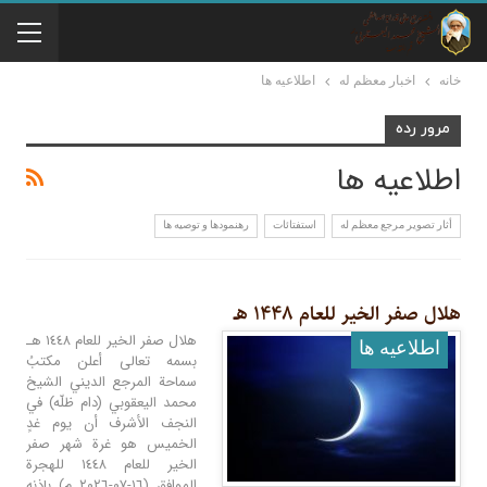
خانه
اخبار معظم له
اطلاعيه ها
مرور رده
اطلاعيه ها
أثار تصوير مرجع معظم له
استفتائات
رهنمودها و توصیه ها
هلال صفر الخیر للعام ١۴۴٨ هـ
هلال صفر الخير للعام ١٤٤٨ هـ
اطلاعيه ها
بسمه تعالى أعلن مكتبُ
سماحة المرجع الديني الشيخ
محمد اليعقوبي (دام ظلّه) في
النجف الأشرف أن يوم غدٍ
الخميس هو غرة شهر صفر
الخير للعام ١٤٤٨ للهجرة
الموافق (١٦-٠٧-٢٠٢٦ م) بإذنه