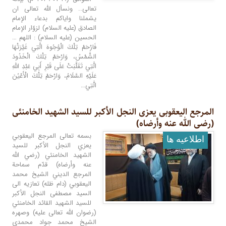
تعالى.. ونسأل الله تعالى ان
يشملنا واياكم بدعاء الإمام
الصادق (عليه السلام) لزوّار الإمام
الحسين (عليه السلام) : اللهم …
فَارْحَمْ تِلْكَ الْوُجُوهَ الَّتِي غَيَّرَتْهَا
الشَّمْسُ، وَارْحَمْ تِلْكَ الْخَدُودَ
الَّتِي تَقَلَّبَتْ عَلَى قَبْرِ أَبِي عَبْدِ اللهِ
عَلَيْهِ السَّلَامُ، وَارْحَمْ تِلْكَ الْأَعْيُنَ
الَّتِي…
المرجع الیعقوبی یعزی النجل الأکبر للسید الشهید الخامنئی
(رضی الله عنه وأرضاه)
بسمه تعالى المرجع اليعقوبي
اطلاعيه ها
يعزي النجل الأكبر للسيد
الشهيد الخامنئي (رضي الله
عنه وأرضاه) قدّم سماحة
المرجع الديني الشيخ محمد
اليعقوبي (دام ظله) تعازيه الى
السيد مصطفى النجل الأكبر
للسيد الشهيد القائد الخامنئي
(رضوان الله تعالى عليه) وصهره
الشيخ محمد جواد محمدي