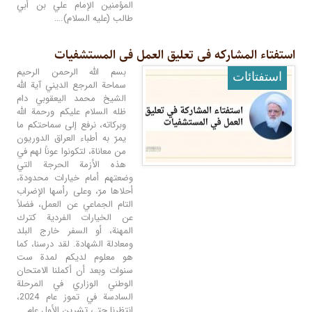
المؤمنين الإمام علي بن أبي
طالب (عليه السلام).…
استفتاء المشارکه فی تعلیق العمل فی المستشفیات
بسم الله الرحمن الرحيم
استفتائات
سماحة المرجع الديني آية الله
الشيخ محمد اليعقوبي دام
ظله السلام عليكم ورحمة الله
وبركاته، نرفع إلى سماحتكم ما
يمرّ به أطباء العراق الدوريون
من معاناة، لتكونوا عوناً لهم في
هذه الأزمة الحرجة التي
وضعتهم أمام خيارات محدودة،
أحلاها مرّ، وعلى رأسها الإضراب
التام الجماعي عن العمل، فضلاً
عن الخيارات الفردية كترك
المهنة، أو السفر خارج البلد
ومعادلة الشهادة. لقد درسنا، كما
هو معلوم لديكم لمدة ست
سنوات وبعد أن أكملنا الامتحان
الوطني الوزاري في المرحلة
السادسة في تموز عام 2024،
انتظرنا حتى تشرين الأول عام…