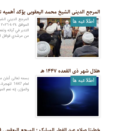
المرجع الدینی الشیخ محمد الیعقوبی یؤکد أهمیه ت
اطلاعيه ها
ا
التدبر في آياته وت
من مرشدي قوافل ال
هلال شهر ذی القعده ١۴۴٧ هـ
اطلاعيه ها
لعام 1447
والمؤزر، إنه نعم الم
خطبتا صلاه عید الفطر المبارک : المرجع الیعقوبی (أه