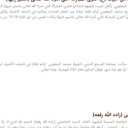
يخ محمد اليعقوبي (دام ظله) صلاة عيد الفطر المبارك بمكتبه في النجف الاشرف وألق
أمرنا الله تعالى بالسير إليها) وكانت قبس من نور الآية 18-19 من سورة سبأ المباركة {وَجَعَلْنَا بَيْنَهُمْ وَبَيْنَ الْقُرَى الَّتِي بَارَكْنَا فِيهَا قُرًى…
مكتبُ سماحة المرجع الديني الشيخ محمد اليعقوبي (دام ظلّه) في النجف الأشرف أن 
 (زاده الله رفعه)
خاتمة الحَسنة للشهيد القائد السيد الخامنئي (زاده الله رفعة) الحمد لله الذي لا رادَّ 
د علي الخامنئي (رفع الله مقامه) مناه وأدرك ما كان يطلبه منذ ستين عاماً وهو نيل الشه