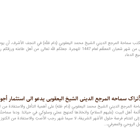
/ 2026 م) هو الأول من شهر شعبان المعظّم لعام 1447 للهجرة. جعلكم اللّه
يع الدعاء
تراک سماحه المرجع الدینی الشیخ الیعقوبی یدعو الى استثمار أجوا
حة المرجع الديني الشيخ محمد اليعقوبي (دام ظله) على أهمية التأمّل والاستفادة من ال
 أئمة أهل البيت (عليهم السلام) واتخاذها كمنهج عملي وسلوكي في حياتنا. ودعا سماحتُه
لى اغتنام فرصة حلول الأشهر الشريفة، لا سيما شهر رجب الأصبّ والاستفادة من الكنوز ال
مل الروحي والمعرفي،…