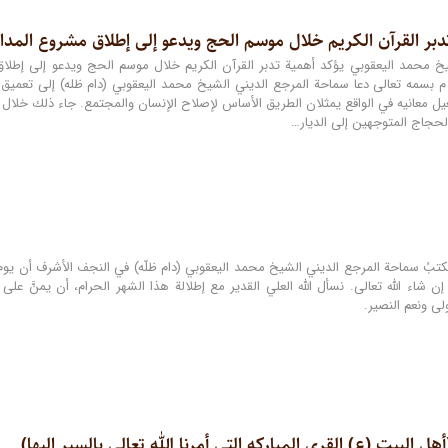
دبر القرآن الکریم خلال موسم الحج ویدعو إلى إطلاق مشروع المدار
لموافق ٢٤-٤-٢٠٢٦ م بسمه تعالى دعا سماحة المرجع الديني الشيخ محمد اليعقوبي (دام ظله) إلى ت
فعيل معانيه في الواقع يمثلان الطريق الأساس لإصلاح الإنسان والمجتمع. جاء ذلك خلال ك
حجاج المتوجهين إلى الديار…
 للهجرة، إن شاء الله تعالى. نسأل الله العلي القدير مع إطلالة هذا الشهر الحرام، أن يمنَّ
ولى ونعم النصير.
ل البیت (ع) القرى المبارکه التی أمرنا الله تعالى بالسیر إلیها)