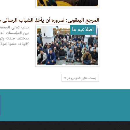
المرجع الیعقوبی: ضروره أن یأخذ الشباب الرسالی د
اطلاعيه ها
بين المؤسسات العام
بمختلف طبقاته وتوج
كانوا قد عقدوا ندوة
پست های قدیمی تر