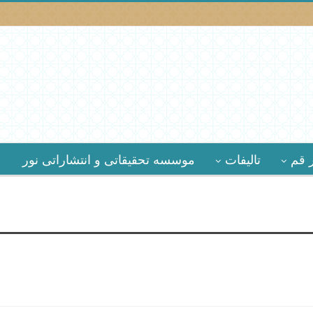
 قم
تالیفات
موسسه تحقیقاتى و انتشاراتى نور