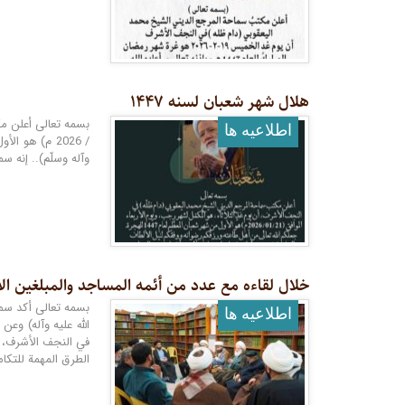
هلال شهر شعبان لسنه ۱۴۴۷
اطلاعيه ها
وآله وسلّم).. إنه سم
خلال لقاءه مع عدد من أئمه المساجد والمبلغین الأ
بسمه تعالى أكد سما
اطلاعيه ها
الله عليه وآله) وعن
في النجف الأشرف، إ
الطرق المهمة للتكا