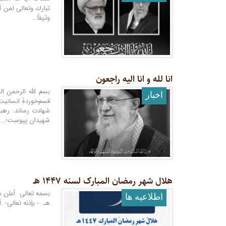
وثيقاً…
انا لله و انا الیه راجعون
بسم الله الرحمن الرحیم 
اخبار
قسم‌خوردۀ انسانیت 
شهادت رساند. رهب
شهیدان پیوست؛…
هلال شهر رمضان المبارک لسنه ۱۴۴۷ هـ
اطلاعيه ها
هـ - بإذنه تعالى- .أ