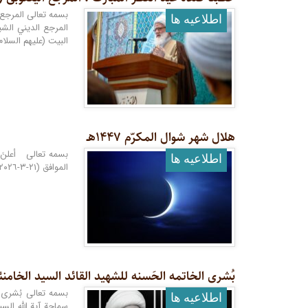
اطلاعيه ها
المرجع الديني الش
البيت (عليهم السلام) القرى المباركة التي 
هلال شهر شوال المکرّم ١۴۴٧هـ
بسمه تعالى أعلنَ 
اطلاعيه ها
الموافق (٢١-٣-٢٠٢٦ م) هو غرّة شهر شوّال المكرّم لعام ١٤٤٧ للهجرة، بإذنه تعالى .
بُشرى الخاتمه الحَسنه للشهید القائد السید الخامنئی
بسمه تعالى بُشرى ال
اطلاعيه ها
سماحة آية الله السي