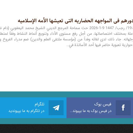
ورهم فی المواجهه الحضاریه التی تعیشها الأمه الإسلامیه
بسمه تعالى الجمعة:19/ رجب/ 1447 9-1-2026 حث سماحة المرجع الديني الشيخ 
لة بمختلف اختصاصاتها، من أجل رفع مستوى الأداء وتنويع أنماط النشاط وفقاً لمتطل
ّهاته. جاء ذلك لدى لقائه وفداً من (مؤسسة ملتقى العلم والدين) ضم مدراء الفروع 
 حوارية تعبوية حاضر فيها أحد الأساتذة في…
فیس بوک
تلگرام
در فیس بوک به ما بپیوندید
در تلگرام به ما بپیوندید