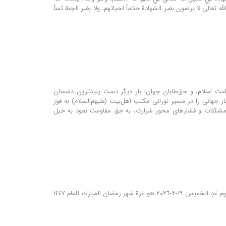
اهد في سبيل نيل رضاه (وَيَتَّخِذَ مِنكُمْ شُهَدَاءَ ) (آل عمران:140) وإن أولياء الله تعالى لا يرضون بغير الشهادة ختاماً لحياتهم، ولا بغير الجنة ثمناً
ِلَيْهِ رٰاجِعُون» ای امت اسلام، و حق‌طلبان جهان! بار دیگر دست پلیدترین دشمنان
ر جهانی را در مسیر نورانی مکتب اهل‌بیت (علیهم‌السلام) به فوز
و مشکلات و فشارهای محور شرارت، به حق مقاومت نمود به خیل
بسمه تعالى أعلن مكتبُ سماحة المرجع الديني الشيخ محمد اليعقوبي (دام ظله )في النجف الأشرف أن يوم غدٍ الخميس ١٩-٢-٢٠٢٦ هو غرة شهر رمضان المبارك للعام ١٤٤٧