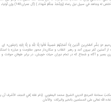
تبارك وتعالى لمن أخلصَ له وج
«وَ بَشِّرِ اَلصّٰابِرِينَ اَلَّذِينَ إِذٰا أَصٰابَتْهُمْ مُصِيبَةٌ قٰالُوا إِنّٰا لِلّٰهِ وَ إِنّٰا إ
از آستین کفر بیرون آمد و رهبر انقلاب و سکان‌دار محور مقاومت و مبارزه با استکبا
ری بصیر و آگاه و شجاع که در تمام دوران حیات خویش، در برابر طوفانِ حوادث 
عاده الله تعالى على المسلمين بالخير والبركات والأمان​