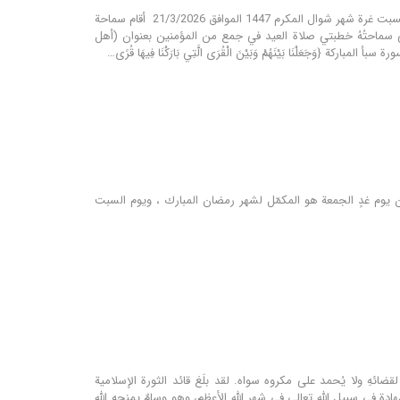
بسمه تعالى المرجع اليعقوبي: (أهل البيت (عليهم السلام) القرى المباركة التي أمرنا الله تعالى بالسير إليها) السبت غرة شهر شوال المكرم 1447 ‏الموافق 21/3/2026 ‏ أقام سماحة
ى سماحتُهُ خطبتي صلاة العيد في جمع من المؤمنين بعنوان (أهل
يوم غدٍ الجمعة هو المكمّل لشهر رمضان المبارك ، ويوم السبت
لقضائهِ ولا يُحمد على مكروه سواه. لقد بلَغ قائد الثورة الإسلامية
ادة في سبيل الله تعالى في شهر الله الأعظم، وهو وسامٌ يمنحه الله