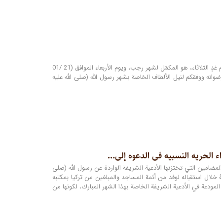
بسمه تعالى أعلن مكتب سماحة المرجع الديني الشيخ محمد اليعقوبي (دام ظلّه) في النجف الأشرف، أن يوم غدٍ الثلاثاء، هو المكمّل لشهر رجب، ويوم الأربعاء الموافق (21 /01
 تعالى من أهل طاعته ورزقكم رضوانه ووفقكم لنيل الألطاف الخاصة بشهر رسول الله (صلى الله عليه
ء الحریه النسبیه فی الدعوه إلى…
مضامين التي تختزنها الأدعية الشريفة الواردة عن رسول الله (صلى
ُ خلال استقباله لوفد من أئمة المساجد والمبلغين من تركيا بمكتبه
مودعة في الأدعية الشريفة الخاصة بهذا الشهر المبارك، لكونها من