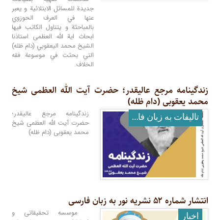
جديدة للمسائل الابتلائية و يعبر
عنها في العرف الحوزوي
بالمباحثة و يتناول الكاتب فيها
ابحاث اية الله العظمى استاذنا
الشيخ محمد اليعقوبي (دام ظله)
التي بحثت في موسوعة فقه
الخلاف.
زندگینامه مرجع عالیقدر؛ حضرت آیت الله العظمى شیخ
محمد یعقوبى (دام ظله)
زندگينامه مرجع عاليقدر؛
تالیفات به زبان فارسی
حضرت آيت الله العظمى شيخ
محمد يعقوبى (دام ظله)
انتشار شماره ۵۲ نشریه نور به زبان فارسی
موسسه تحقیقاتی و
اخبار