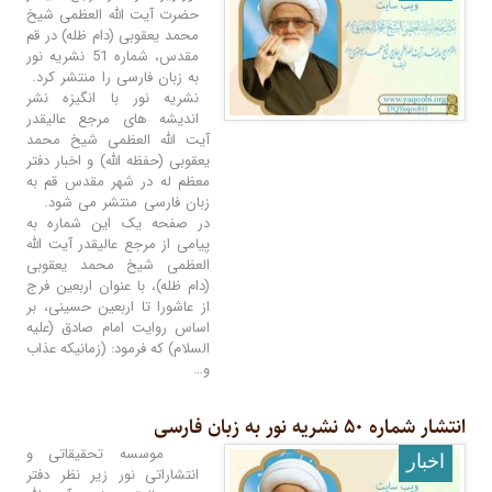
حضرت آیت الله العظمی شیخ
محمد یعقوبی (دام ظله) در قم
مقدس، شماره 51 نشریه نور
به زبان فارسی را منتشر کرد.
نشریه نور با انگیزه نشر
اندیشه های مرجع عالیقدر
آیت الله العظمی شیخ محمد
یعقوبی (حفظه الله) و اخبار دفتر
معظم له در شهر مقدس قم به
زبان فارسی منتشر می شود.
در صفحه یک این شماره به
پیامی از مرجع عالیقدر آیت ‌الله
العظمی شیخ محمد یعقوبی
(دام ظله)، با عنوان اربعین فرج
از عاشورا تا اربعین حسینی، بر
اساس روایت امام صادق (علیه
السلام) که فرمود: (زمانیکه عذاب
و…
انتشار شماره ۵۰ نشریه نور به زبان فارسی
موسسه تحقیقاتی و
اخبار
انتشاراتی نور زیر نظر دفتر