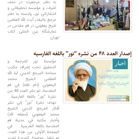
به دفتر مرجعیت در نجف
اشرف، و مؤسسه تحقیقاتی و
انتشاراتی نور، وابسته به دفتر
مرجع عالیقدر آیت الله العظمی
شیخ یعقوبی در قم مقدس در
نمایشگاه بین‌ المللی کتاب
تهران.
إصدار العدد ۴۸ من نشره “نور” باللغه الفارسیه
مؤسسة نور للترجمة و
اخبار
التحقيق تحت إشراف مكتب
سماحة المرجع الديني اية الله
العظمى الشيخ محمد
اليعقوبي (دام ظله) في قم
المقدسة، تم نشر العدد 48 من
نشرة "نور" باللغة الفارسية.
تهدف نشرة "نور" إلى نشر
أفكار المرجع الديني الشيخ
محمد اليعقوبي (حفظه الله)
وأخبار مكتبه في مدينة قم
المقدسة باللغة الفارسية. في
الصفحة الأولى من هذا العدد،
تم تناول موضوع (ضرورة تعزيز