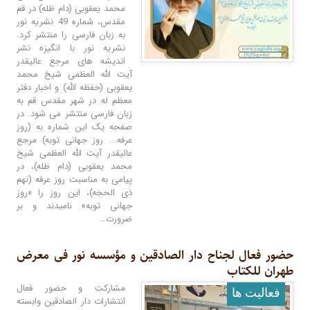
محمد یعقوبی (دام ظله) در قم
مقدس، شماره 49 نشریه نور
به زبان فارسی را منتشر کرد.
نشریه نور با انگیزه نشر
اندیشه های مرجع عالیقدر
آیت الله العظمی شیخ محمد
یعقوبی (حفظه الله) و اخبار دفتر
معظم له در شهر مقدس قم به
زبان فارسی منتشر می شود. در
صفحه یک این شماره به (روز
عرفه... روز جهانی توبه) مرجع
عالیقدر آیت ‌الله العظمی شیخ
محمد یعقوبی (دام ظله)، در
پیامی به مناسبت روز عرفه (نهم
ذی ‌الحجه)، این روز را «روز
جهانی توبه» نامیدند و بر
ضرورت…
حضور فعال لجناح دار الصادقین و مؤسسه نور فی معرض
طهران للکتاب
مشارکت و حضور فعال
فعالیت ها
انتشارات دار الصادقین وابسته