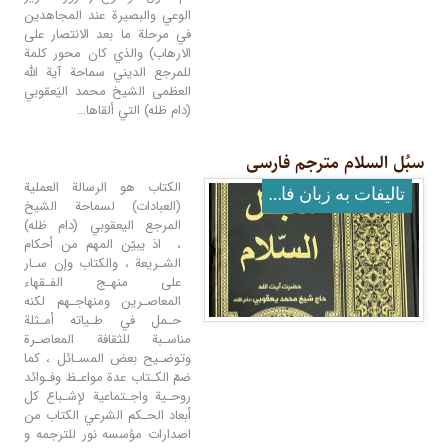
الوعي والبصيرة عند المجاهدين
في مرحلة ما بعد الانتصار على
الارهاب) والذي كان محور کلمة
للمرجع الدیني سماحة آية الله
العظمى الشيخ محمد اليَعقوبي
(دام ظله) التي ألقاها…
سبُل السلام مترجم فارسی
الكتاب هو الرسالة العملية
تالیفات به زبان فارسی
(العبادات) لسماحة الشيخ
المرجع اليعقوبي (دام ظله)
، اذ يبيّن المهم من أحكام
الشـريعة ، والكتاب وإن سـار
على منهـج الفـقهاء
المعاصـرين ومنهاجـهم لكنه
حـمل في طـياته أمـثلة
مناسـبة للثقافة المعاصـرة
وتوضـيح بعض المسـائل ، كما
ضمّ الكـتاب عدة مواعـظ وفـوائد
روحـية واجـتماعية لإشـباع كل
أبعاد الحـكم الشرعي الكتاب من
اصدارات مؤسسه نور للترجمه و