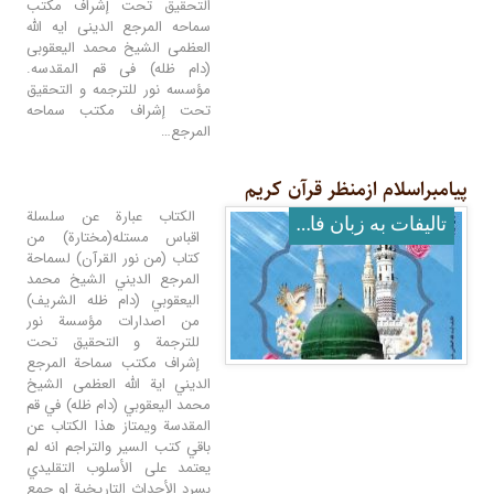
التحقیق تحت إشراف مکتب
سماحه المرجع الدینی ایه الله
العظمى الشیخ محمد الیعقوبی
(دام ظله) فی قم المقدسه.
مؤسسه نور للترجمه و التحقیق
تحت إشراف مکتب سماحه
المرجع…
پیامبراسلام ازمنظر قرآن کریم
الكتاب عبارة عن سلسلة
تالیفات به زبان فارسی
اقباس مستله(مختارة) من
كتاب (من نور القرآن) لسماحة
المرجع الديني الشيخ محمد
اليعقوبي (دام ظله الشريف)
من اصدارات مؤسسة نور
للترجمة و التحقيق تحت
إشراف مكتب سماحة المرجع
الديني اية الله العظمى الشيخ
محمد اليعقوبي (دام ظله) في قم
المقدسة ويمتاز هذا الكتاب عن
باقي كتب السير والتراجم انه لم
يعتمد على الأسلوب التقليدي
بسرد الأحداث التاريخية او جمع