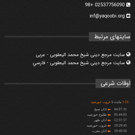
02537756090 +98
inf@yaqoobi.org
سایتهای مرتبط
سایت مرجع دینی شیخ محمد الیعقوبی - عربی
سایت مرجع دینی شیخ محمد الیعقوبی - فارسي
اوقات شرعی
10
:
5
مانده تا
غروب خورشید
04:07:31
اذان صبح
05:44:03
طلوع خورشید
12:37:57
اذان ظهر
19:29:45
غروب خورشید
19:49:56
اذان مغرب