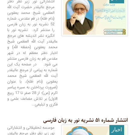
انتشاراتی نور زیر نظر دفتر
مرجع عالیقدر حضرت آیت الله
العظمی شیخ محمد یعقوبی
(دام ظله) در قم مقدس، شماره
52 نشریه نور به زبان فارسی
را منتشر کرد. نشریه نور با
انگیزه نشر اندیشه های مرجع
عالیقدر آیت الله العظمی شیخ
محمد یعقوبی (حفظه الله) و
اخبار دفتر معظم له در شهر
مقدس قم به زبان فارسی منتشر
می شود. در صفحه یک این
شماره به پیامی از مرجع عالیقدر
آیت ‌الله العظمی شیخ محمد
یعقوبی (دام ظله)، با عنوان
(ضرورت پرداختن به سیره پیامبر
اکرم (ص)؛ از 28 صفر تا 17 ربیع
الاول) بر تلاش مضاعف علمی و
فکری و تبلیغی…
انتشار شماره ۵۱ نشریه نور به زبان فارسی
موسسه تحقیقاتی و انتشاراتی
اخبار
نور زیر نظر دفتر مرجع عالیقدر