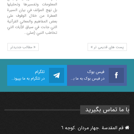
المعلومات وتفسيرها وتحليلها
بل نهج المؤلف في بيان السيرة
العطرة من خلال الوقوف على
بعض المفاهيم والمعاني القرآنية
التي جاءت في سياق الآيات التي
تخاطب النبي (صلى…
پست های قدیمی تر
مطالب جدیدتر
فیس بوک
تلگرام
در فیس بوک به ما بپیوندید
در تلگرام به ما بپیوندید
با ما تماس بگیرید
قم المقدسة .جهار مردان .كوجه ٦