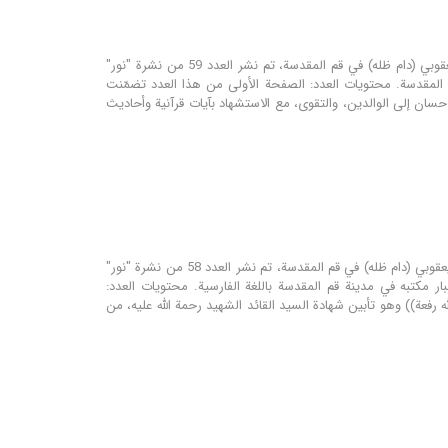
مؤسسة نور للتحقيق والنشر تحت إشراف مكتب سماحة المرجع الديني آية الله العظمى الشيخ محمد اليعقوبي (دام ظله) في قم المقدسة، تم نشر العدد 59 من نشرة "نور"
قم المقدسة. محتويات العدد: الصفحة الأولى من هذا العدد تضمّنت
سان إلى الوالدين، والتقوى، مع الاستشهاد بآيات قرآنية وأحاديث
مؤسسة نور للترجمة و البحوث تحت إشراف مكتب سماحة المرجع الديني اية الله العظمى الشيخ محمد اليعقوبي (دام ظله) في قم المقدسة، تم نشر العدد 58 من نشرة "نور"
ار مكتبه في مدينة قم المقدسة باللغة الفارسية. محتويات العدد:
 رفعة)) وهو تأبین شهادة السید القائد الشهید رحمة الله علیه، من