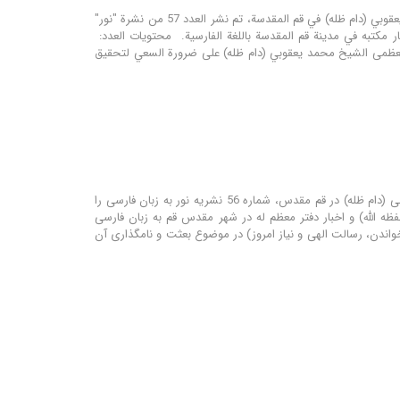
مؤسسة نور للترجمة و البحوث تحت إشراف مكتب سماحة المرجع الديني اية الله العظمى الشيخ محمد اليعقوبي (دام ظله) في قم المقدسة، تم نشر العدد 57 من نشرة "نور"
ار مكتبه في مدينة قم المقدسة باللغة الفارسية. محتويات العدد:
لله العظمى الشيخ محمد يعقوبي (دام ظله) على ضرورة السعي لتحقيق
موسسه تحقیقاتی و انتشاراتی نور زیر نظر دفتر مرجع عالیقدر حضرت آیت الله العظمی شیخ محمد یعقوبی (دام ظله) در قم مقدس، شماره 56 نشریه نور به زبان فارسی را
ظه الله) و اخبار دفتر معظم له در شهر مقدس قم به زبان فارسی
ر(ص) تا روز جهانی مطالعه: خواندن، رسالت الهی و نیاز امروز) در موضوع بعثت و نامگذاری آن