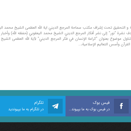
هدف نشرة "نور" إلى نشر أفكار المرجع الديني الشيخ محمد اليعقوبي (حفظه الله) وأخبا
ناول موضوع بعنوان "كرامة الإنسان في فكر المرجع الدیني" لآية الله العظمى الشيخ 
لقرآن وأسس التعاليم الإسلامية،…
فیس بوک
تلگرام
در فیس بوک به ما بپیوندید
در تلگرام به ما بپیوندید