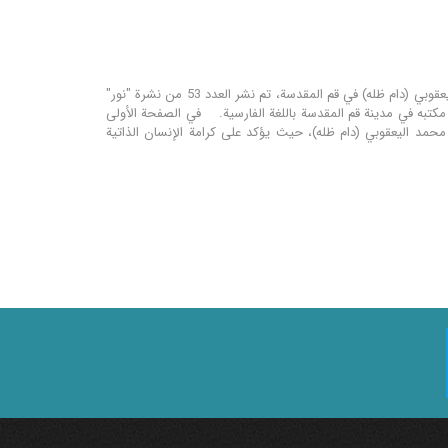
مؤسسة نور للترجمة و التحقيق تحت إشراف مكتب سماحة المرجع الديني اية الله العظمى الشيخ محمد اليعقوبي (دام ظله) في قم المقدسة، تم نشر العدد 53 من نشرة "نور"
ر مكتبه في مدينة قم المقدسة باللغة الفارسية. في الصفحة الأولى
محمد اليعقوبي (دام ظله)، حيث يؤكد على كرامة الإنسان الذاتية