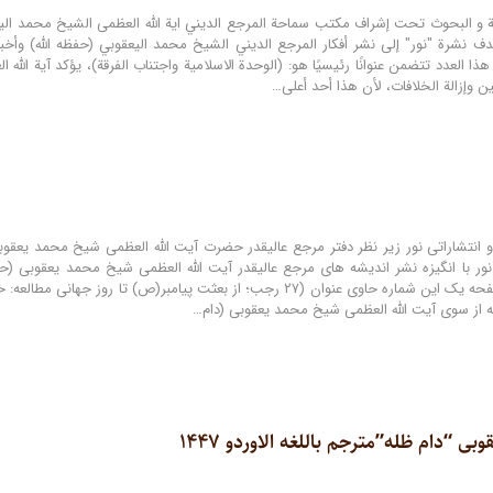
هدف نشرة "نور" إلى نشر أفكار المرجع الديني الشيخ محمد اليعقوبي (حفظه الله) وأخب
ذا العدد تتضمن عنوانًا رئيسيًا هو: (الوحدة الاسلامیة واجتناب الفرقة)، یؤكد آية ا
ن وإزالة الخلافات، لأن هذا أحد أعلى…
نور با انگیزه نشر اندیشه های مرجع عالیقدر آیت الله العظمی شیخ محمد یعقوبی (حف
منتشر می شود. صفحه یک این شماره حاوی عنوان (۲۷ رجب؛ از بعثت پیامب
ه از سوی آیت ‌الله العظمی شیخ محمد یعقوبی (دام…
“دام ظله”مترجم باللغه الاوردو ۱۴۴۷