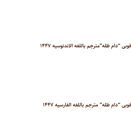
“دام ظله”مترجم باللغه الاندنوسیه ۱۴۴۷
“دام ظله” مترجم باللغه الفارسیه ۱۴۴۷