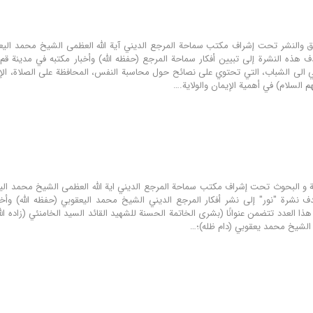
هدف هذه النشرة إلى تبیین أفكار سماحة المرجع (حفظه الله) وأخبار مكتبه في مدينة 
ي الی الشباب، التي تحتوي علی نصائح حول محاسبة النفس، المحافظة على الصلاة، الإح
 السلام) في أهمية الإيمان والولاية.…
هدف نشرة "نور" إلى نشر أفكار المرجع الديني الشيخ محمد اليعقوبي (حفظه الله) وأخب
ا العدد تتضمن عنوانًا (بشری الخاتمة الحسنة للشهید القائد السید الخامنئي (زاده الله
ى الشيخ محمد يعقوبي (دام ظله)؛…