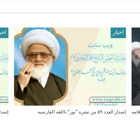
اخبار
اخب
امه
إصدار العدد ۵۹ من نشره “نور” باللغه الفارسیه
إصدار العدد ۵۸ من