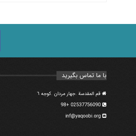
با ما تماس بگیرید
قم المقدسة .جهار مردان .كوجه ٦
02537756090 +98
inf@yaqoobi.org