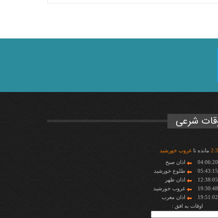
قات شرعی
3
:
2
مانده تا
غروب خورشید
04:06:2
اذان صبح
05:43:1
طلوع خورشید
12:38:0
اذان ظهر
19:30:4
غروب خورشید
19:51:0
اذان مغرب
اوقات به افق :