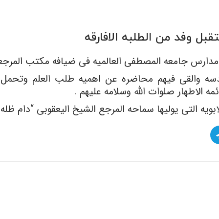
بل وفد من الطلبه الافارقه
 مدارس جامعه المصطفى العالمیه فی ضیافه مکتب المرجعیه
ه والقى فیهم محاضره عن اهمیه طلب العلم وتحمل اعبا
ئمه الاطهار صلوات الله وسلامه علیهم .
ویه التی یولیها سماحه المرجع الشیخ الیعقوبی “دام ظله” ل