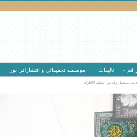
 قم
تالیفات
موسسه تحقیقاتى و انتشاراتى نور
سة يستقبل وفد من الطلبة الافارقة