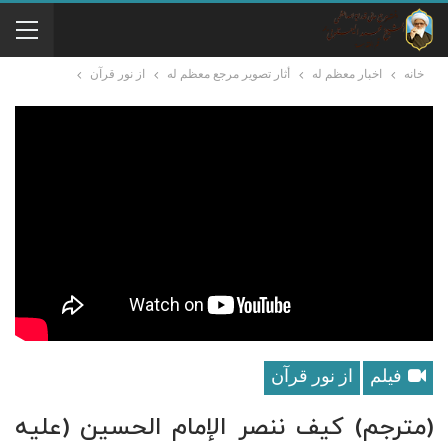
خانه
اخبار معظم له
أثار تصوير مرجع معظم له
از نور قرآن
فیلم
از نور قرآن
(مترجم) کیف ننصر الإمام الحسین (علیه