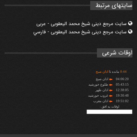
سایتهای مرتبط
سایت مرجع دینی شیخ محمد الیعقوبی - عربی
سایت مرجع دینی شیخ محمد الیعقوبی - فارسي
اوقات شرعی
44
:
0
مانده تا
اذان صبح
04:06:20
اذان صبح
05:43:15
طلوع خورشید
12:38:05
اذان ظهر
19:30:48
غروب خورشید
19:51:02
اذان مغرب
اوقات به افق :