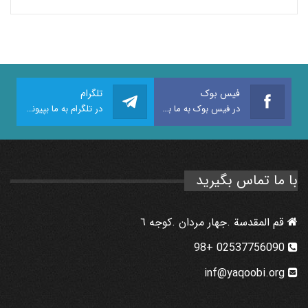
فیس بوک
تلگرام
در فیس بوک به ما بپیوندید
در تلگرام به ما بپیوندید
با ما تماس بگیرید
قم المقدسة .جهار مردان .كوجه ٦
02537756090 +98
inf@yaqoobi.org