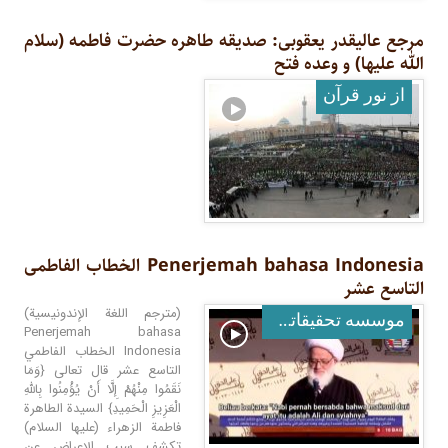
مرجع عالیقدر یعقوبی: صدیقه طاهره حضرت فاطمه (سلام‌
الله‌ علیها) و وعده فتح
از نور قرآن
Penerjemah bahasa Indonesia الخطاب الفاطمی
التاسع عشر
(مترجم اللغة الإندونيسية)
موسسه تحقيقاتى و انتشاراتى نور
Penerjemah bahasa
Indonesia الخطاب الفاطمي
التاسع عشر قال تعالى {وَمَا
نَقَمُوا مِنْهُمْ إِلَّا أَنْ يُؤْمِنُوا بِاللَّهِ
الْعَزِيزِ الْحَمِيدِ} السيدة الطاهرة
فاطمة الزهراء (عليها السلام)
تكشف سبب الإعراض عن