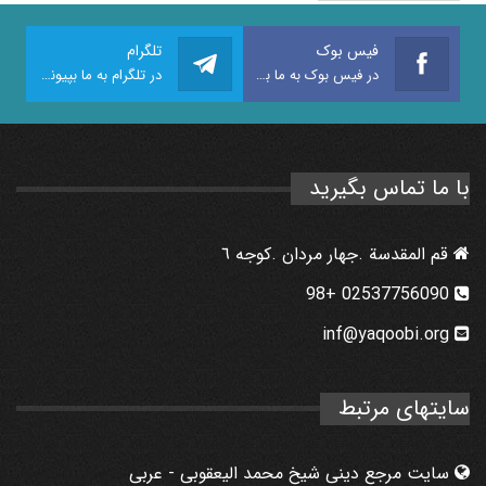
فیس بوک
تلگرام
در فیس بوک به ما بپیوندید
در تلگرام به ما بپیوندید
با ما تماس بگیرید
قم المقدسة .جهار مردان .كوجه ٦
02537756090 +98
inf@yaqoobi.org
سایتهای مرتبط
سایت مرجع دینی شیخ محمد الیعقوبی - عربی