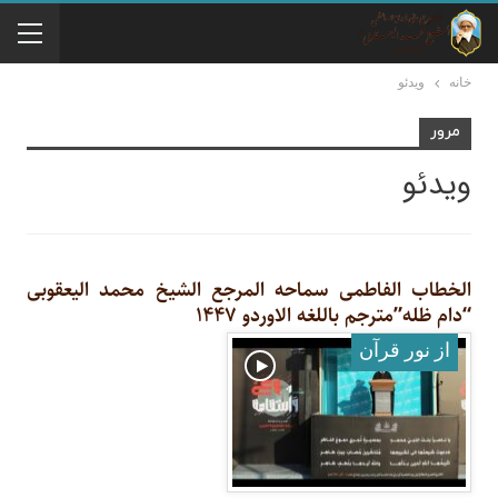
خانه
ویدئو
مرور
ویدئو
الخطاب الفاطمی سماحه المرجع الشیخ محمد الیعقوبی
“دام ظله”مترجم باللغه الاوردو ۱۴۴۷
از نور قرآن