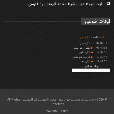
سایت مرجع دینی شیخ محمد الیعقوبی - فارسي
اوقات شرعی
45
:
1
مانده تا
اذان صبح
04:07:31
اذان صبح
05:44:03
طلوع خورشید
12:37:57
اذان ظهر
19:29:45
غروب خورشید
19:49:56
اذان مغرب
اوقات به افق :
© 2026 - ويب سايت دفتر مرجع عاليقدر محمد اليعقوبي قم المقدسة. All Rights
Reserved.
Website Design: