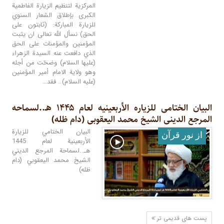
المركزية لتنظيم الزيارة الفاطمية
الكبرى بإطلاق الشعار السنوي
للزيارة المباركة: (ثابتون على
الحق) نسأل الله تعالى ان يثبت
المؤمنين والمؤمنات على الحق
الذي دافعت عنه السيدة الزهراء
(عليها السلام) وضحّت من أجله
وهو ولاية الامام أمير المؤمنين
(عليه السلام).. فقد…
البیان الختامی للزیاره الأربعینیه لعام ۱۴۴۵ هـ..لسماحه
المرجع الدینی الشیخ محمد الیعقوبی (دام ظله)
البيان الختامي للزيارة
از نور قرآن
الأربعينية لعام 1445
هـ..لسماحة المرجع الديني
الشيخ محمد اليعقوبي (دام
ظله)
پست های قدیمی تر