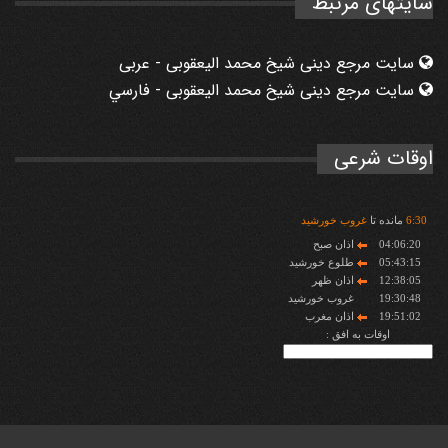
سایتهای مرتبط
سایت مرجع دینی شیخ محمد الیعقوبی - عربی
سایت مرجع دینی شیخ محمد الیعقوبی - فارسي
اوقات شرعی
30
:
6
مانده تا
غروب خورشید
04:06:20
اذان صبح
05:43:15
طلوع خورشید
12:38:05
اذان ظهر
19:30:48
غروب خورشید
19:51:02
اذان مغرب
اوقات به افق :