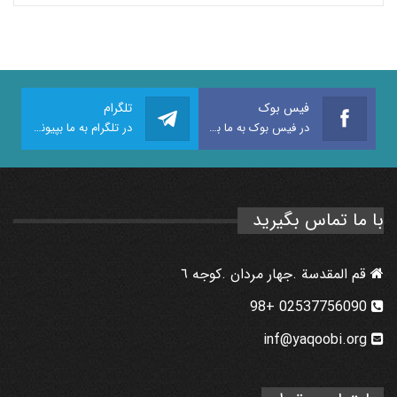
فیس بوک
تلگرام
در فیس بوک به ما بپیوندید
در تلگرام به ما بپیوندید
با ما تماس بگیرید
قم المقدسة .جهار مردان .كوجه ٦
02537756090 +98
inf@yaqoobi.org