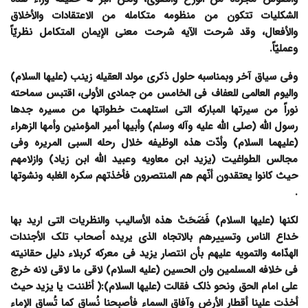
الشکلیات تتکون من منظومه متکامله من الاعتقادات والأخلاق
والأفعال، وقد شرحت الآیه شرحت معنى الإیمان المتکامل نظریّاً
وعملیّاً.
وفی سیاق آخر وبمناسبه حلول ذکرى مولد العقیله زینب (علیها السلام)
والیوم العالمی للعفاف فی الخامس من جمادى الأولى، اقتبس سماحته
نوراً من سیرتها المبارکه التی استلهمت خطواتها من مسیره جدها
رسول الله (صلى الله علیه وآله وسلم) وأبیها أمیر المؤمنین وأمها الزهراء
(علیهما السلام) وأدّت هذه الوظیفه خلال رحله السبی المریره وفی
مجالس الطواغیت (یزید ابن معاویه وعبید الله ابن زیاد) وازلامهم
حیث کانوا یعتقدون أنّهم هم المنتصرون فأخذتهم سکره الغلبه ونشوتها
.
لکنها (علیها السلام) فَضَحَتْ هذه الأسالیب والنظریات التی ارید بها
خداع الناس وتسییرهم بالاتجاه الذی یریده أصحاب تلک الأجندات
الهدّامه والتمویه علیهم بأن انتصار یزید فی معرکه کربلاء دلیل حقانیته
فی خلافه المسلمین وان الحسین (علیه السلام) لاقى ما لاقى لانه خرج
على امام الحق ونحو ذلک فقالت (علیها السلام):( أ
ظننت یا یزید حیث
أخذت علینا أقطار الأرض وآفاق السماء فأصبحنا نُساق کما تُساق الإماء