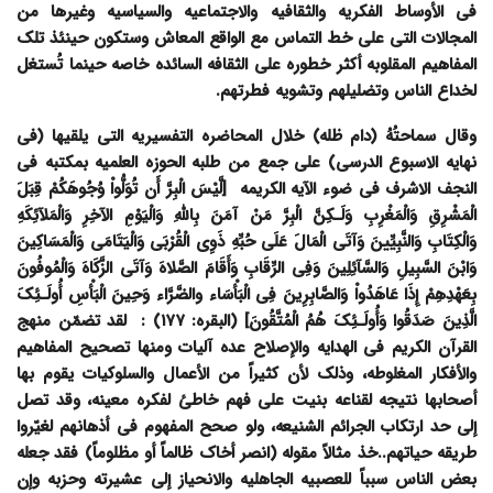
فی الأوساط الفکریه والثقافیه والاجتماعیه والسیاسیه وغیرها من
المجالات التی على خط التماس مع الواقع المعاش وستکون حینئذ تلک
المفاهیم المقلوبه أکثر خطوره على الثقافه السائده خاصه حینما تُستغل
لخداع الناس وتضلیلهم وتشویه فطرتهم.
وقال سماحتُهُ (دام ظله) خلال المحاضره التفسیریه التی یلقیها (فی
نهایه الاسبوع الدرسی) على جمع من طلبه الحوزه العلمیه بمکتبه فی
النجف الاشرف فی ضوء الآیه الکریمه
[لَّیْسَ الْبِرَّ أَن تُوَلُّواْ وُجُوهَکُمْ قِبَلَ
الْمَشْرِقِ وَالْمَغْرِبِ وَلَـکِنَّ الْبِرَّ مَنْ آمَنَ بِاللّهِ وَالْیَوْمِ الآخِرِ وَالْمَلآئِکَهِ
وَالْکِتَابِ وَالنَّبِیِّینَ وَآتَى الْمَالَ عَلَى حُبِّهِ ذَوِی الْقُرْبَى وَالْیَتَامَى وَالْمَسَاکِینَ
وَابْنَ السَّبِیلِ وَالسَّآئِلِینَ وَفِی الرِّقَابِ وَأَقَامَ الصَّلاهَ وَآتَى الزَّکَاهَ وَالْمُوفُونَ
بِعَهْدِهِمْ إِذَا عَاهَدُواْ وَالصَّابِرِینَ فِی الْبَأْسَاء والضَّرَّاء وَحِینَ الْبَأْسِ أُولَـئِکَ
الَّذِینَ صَدَقُوا وَأُولَـئِکَ هُمُ الْمُتَّقُونَ] (البقره: ۱۷۷) :
لقد تضمّن منهج
القرآن الکریم فی الهدایه والإصلاح عده آلیات ومنها تصحیح المفاهیم
والأفکار المغلوطه، وذلک لأن کثیراً من الأعمال والسلوکیات یقوم بها
أصحابها نتیجه لقناعه بنیت على فهم خاطئ لفکره معینه، وقد تصل
إلى حد ارتکاب الجرائم الشنیعه، ولو صحح المفهوم فی أذهانهم لغیّروا
طریقه حیاتهم..خذ مثالاً مقوله (انصر أخاک ظالماً أو مظلوماً) فقد جعله
بعض الناس سبباً للعصبیه الجاهلیه والانحیاز إلى عشیرته وحزبه وإن