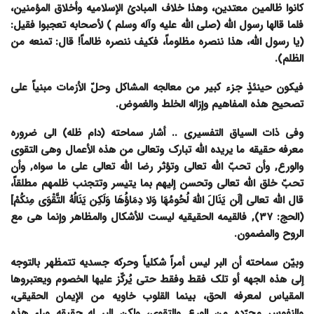
کانوا ظالمین معتدین، وهذا خلاف المبادئ الإسلامیه وأخلاق المؤمنین،
فلما قالها رسول الله (صلى الله علیه وآله وسلم ) لأصحابه تعجبوا فقیل:
(یا رسول اللّه، هذا ننصره مظلوماً، فکیف ننصره ظالماً! قال: تمنعه من
الظلم).
فیکون حینئذٍ جزء کبیر من معالجه المشاکل وحلّ الأزمات مبنیاً على
تصحیح هذه المفاهیم وإزاله الخلط والغموض.
وفی ذات السیاق التفسیری .. أشار سماحته (دام ظله) الى ضروره
معرفه حقیقه ما یریده الله تبارک وتعالى
من هذه الأعمال وهی التقوى
والورع, وأن تحبّ الله تعالى وتؤثر رضا الله تعالى على ما سواه, وأن
تحبّ خلق الله تعالى وتحسن إلیهم بما یتیسر وتتجنب ظلمهم مطلقاً،
قال الله تعالى [لَن یَنَالَ اللَّهَ لُحُومُهَا وَلا دِمَاؤُهَا وَلَکِن یَنَالُهُ التَّقْوَى مِنکُمْ]
(الحج: ۳۷), فالقیمه الحقیقیه لیست للأشکال والمظاهر وإنما هی مع
الروح والمضمون.
وبیّن سماحته أن البر لیس أمراً شکلیاً وحرکه جسدیه تتمظهر بالتوجه
إلى هذه الجهه أو تلک فقط وفقط حتى یُرکّز علیها الخصوم ویعتبروها
المقیاس لمعرفه الحق، بینما القلوب خاویه من الإیمان الحقیقی،
والنفوس مجرّده من الورع والتقوى، ولکن البر له حقیقه وراء هذه