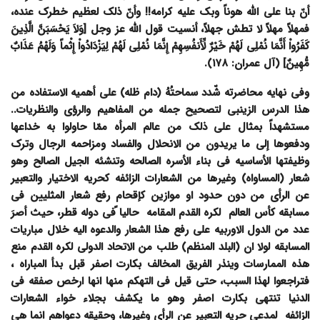
أنّ بنا على الله هوناً وبک علیه کرامه!! وأنّ ذلک لعظیم خطرک عنده،
فمهلاً مهلاً لا تطش جهلاً، أنسیت قول الله عز وجل [وَلاَ یَحْسَبَنَّ الَّذِینَ
کَفَرُواْ أَنَّمَا نُمْلِی لَهُمْ خَیْرٌ لِّأَنفُسِهِمْ إِنَّمَا نُمْلِی لَهُمْ لِیَزْدَادُواْ إِثْماً وَلَهْمُ عَذَابٌ
مُّهِینٌ] (آل عمران: ۱۷۸).
وفی نهایه محاضرته شّدد سماحتُهُ (دام ظله) على أهمیه الاستفاده من
هذا الدرس الزینبی لتصحیح جمله من المفاهیم والرؤى والنظریات..
مستشهداً بمثال على ذلک من عالم المرأه ممّا حاولوا به خداعها
ودفعوها إلى ما یریدون من الانحلال والفساد ومزاحمه الرجال وترک
وظیفتها الأساسیه فی بناء الأسره الصالحه وتنشئه الجیل الصالح وهو
شعار (المساواه) وغیرها من الشعارات الزائفه کحریه الاختیار والتعبیر
عن الرأی من دون حدود او موازین کإقحام رفع شعار المثلیین فی
مسابقه کأس العالم لکره القدم المقامه حالیا ًفی دوله قطر، حیث أصرَ
عدد من الدول الاوربیه على رفع هذا الشعار والدعوه الیه خلال مباریات
المسابقه لولا ان (البلد المنظم) طلب من الاتحاد الدولی لکره القدم منع
هذه الممارسات وینذر الفریق المخالف بکارت اصفر قبل بدأ المباراه ،
فتراجعوا لهذا السبب، حتى قیل فی التهکم منها انها ارخص صفقه فی
الدنیا تنتهی بکارت اصفر وهو ما یکشف بجلاء خواء الشعارات
الزائفه لمدعی حریه التعبیر عن الرأی وغیرها، وحقیقه دعواهم انما هی