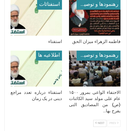
رهنمودها و توصیه ها
استفتائات
فاطمه الزهراء میزان الحق
استفتاء
رهنمودها و توصیه ها
اطلاعيه ها
‏الاحتفاء الواعی بمرور ۱۵۰۰
استفتاء درباره تعدد مراجع
عام على مولد سید الکائنات
دینی در یک زمان
(ص) من المصادیق التی
یفرح بها…
NEXT
PREV