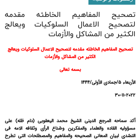
تصحیح المفاهیم الخاطئه مقدمه
لتصحیح الاعمال السلوکیات ویعالج
الکثیر من المشاکل والأزمات
تصحیح المفاهیم الخاطئه مقدمه لتصحیح الاعمال السلوکیات ویعالج
الکثیر من المشاکل والأزمات
بسمه تعالى
الأربعاء ۵/جمادى الأولى/۱۴۴۴
۳۰-۱۱-۲۰۲۲
أکد سماحه المرجع الدینی الشیخ محمد الیعقوبی (دام ظله) على
مسؤولیه القاده والعلماء والمفکرین وصّناع الرأی وثقافه الامه فی
التصّدی لبیان المعانی الصحیحه والمفاهیم والمصطلحات التی تطرح