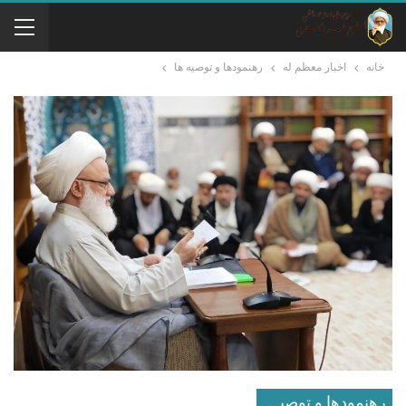
خانه
اخبار معظم له
رهنمودها و توصیه ها
رهنمودها و توصیه ها