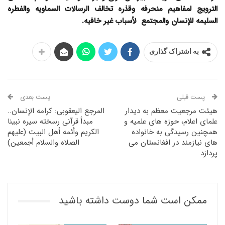
الترویج لمفاهیم منحرفه وقذره تخالف الرسالات السماویه والفطره
السلیمه للإنسان والمجتمع لأسباب غیر خافیه.
به اشتراک گذاری
پست قبلی
پست بعدی
هیئت مرجعیت معظم به دیدار
المرجع الیعقوبی: کرامه الإنسان..
علمای اعلام، حوزه های علمیه و
مبدأ قرآنی رسخته سیره نبینا
همچنین رسیدگی به خانواده
الکریم وأئمه أهل البیت (علیهم
های نیازمند در افغانستان می
الصلاه والسلام أجمعین)
پردازد
ممکن است شما دوست داشته باشید