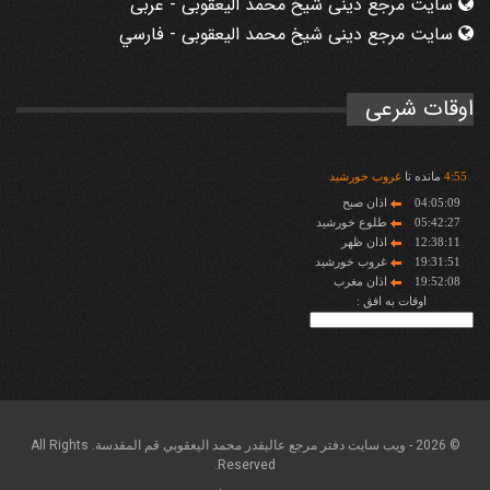
سایت مرجع دینی شیخ محمد الیعقوبی - عربی
سایت مرجع دینی شیخ محمد الیعقوبی - فارسي
اوقات شرعی
55
:
4
مانده تا
غروب خورشید
04:05:09
اذان صبح
05:42:27
طلوع خورشید
12:38:11
اذان ظهر
19:31:51
غروب خورشید
19:52:08
اذان مغرب
اوقات به افق :
© 2026 - ويب سايت دفتر مرجع عاليقدر محمد اليعقوبي قم المقدسة. All Rights
Reserved.