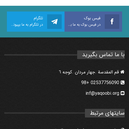
فیس بوک
تلگرام
در فیس بوک به ما بپیوندید
در تلگرام به ما بپیوندید
با ما تماس بگیرید
قم المقدسة .جهار مردان .كوجه ٦
02537756090 +98
inf@yaqoobi.org
سایتهای مرتبط