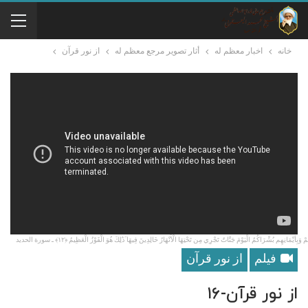
خانه
اخبار معظم له
أثار تصوير مرجع معظم له
از نور قرآن
َيْمَانِهِم بُشْرَاكُمُ الْيَوْمَ جَنَّاتٌ تَجْرِي مِن تَحْتِهَا الْأَنْهَارُ خَالِدِينَ فِيهَا ۚذَٰلِكَ هُوَ الْفَوْزُ الْعَظِيمُ ﴿١٢﴾ ـ سورة الحديد
فیلم
از نور قرآن
از نور قرآن-۱۶