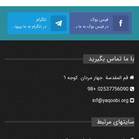
فیس بوک
تلگرام
در فیس بوک به ما بپیوندید
در تلگرام به ما بپیوندید
با ما تماس بگیرید
قم المقدسة .جهار مردان .كوجه ٦
02537756090 +98
inf@yaqoobi.org
سایتهای مرتبط