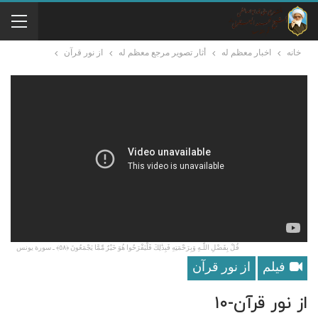
خانه
اخبار معظم له
أثار تصوير مرجع معظم له
از نور قرآن
قُلْ بِفَضْلِ اللَّـهِ وَبِرَحْمَتِهِ فَبِذَٰلِكَ فَلْيَفْرَحُوا هُوَ خَيْرٌ مِّمَّا يَجْمَعُونَ ﴿٥٨﴾ ـ سورة يونس
فیلم
از نور قرآن
از نور قرآن-۱۰