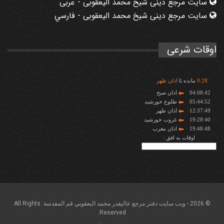
سایت مرجع دینی شیخ محمد الیعقوبی - عربی
سایت مرجع دینی شیخ محمد الیعقوبی - فارسي
اوقات شرعی
28
:
0
مانده تا
اذان ظهر
04:08:42
اذان صبح
05:44:52
طلوع خورشید
12:37:49
اذان ظهر
19:28:40
غروب خورشید
19:48:48
اذان مغرب
اوقات به افق :
© 2026 - ويب سايت دفتر مرجع عاليقدر محمد اليعقوبي قم المقدسة. All Rights
Reserved.