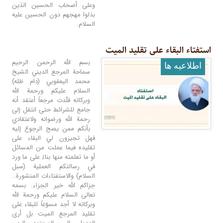
وعلى أصحاب الحسين الذين
بذلوا مهجهم دون الحسين عليه
السلام.
استفتاء البقاء على تقلید المیت
بسم الله الرحمن الرحيم
اطلاعيه ها
سماحة المرجع الديني الشيخ
محمد اليعقوبي (دام ظله)
السلام عليكم ورحمة الله
وبركاته قلّدت مرجعاً أعتقد أنه
جامع للشرائط حتى انتقل إلى
رحمة الله ورضوانه ولاعتقادي
بأنكم ممن يصح الرجوع إليه
فهل تجيزون لي البقاء على
تقليده فيما عملت من المسائل
أو ما تعلمته منها بناءً على ما ورد
في رسالتكم العملية (سبل
السلام) والاستفتاءات المنشورة..
جزاكم الله خير الجزاء. بسمه
تعالى السلام عليكم ورحمة الله
وبركاته لا أجد مسوّغاً للبقاء على
تقليد المرجع الميت بل أرى