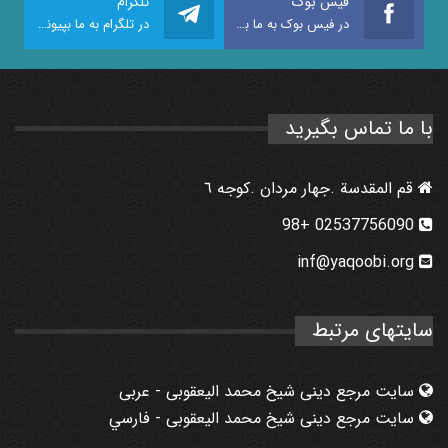
فیس بوک
تلگرام
در فیس بوک به ما بپیوندید
در تلگرام به ما بپیوندید
با ما تماس بگیرید
قم المقدسة .جهار مردان .كوجه ٦
02537756090 +98
inf@yaqoobi.org
سایتهای مرتبط
سایت مرجع دینی شیخ محمد الیعقوبی - عربی
سایت مرجع دینی شیخ محمد الیعقوبی - فارسي