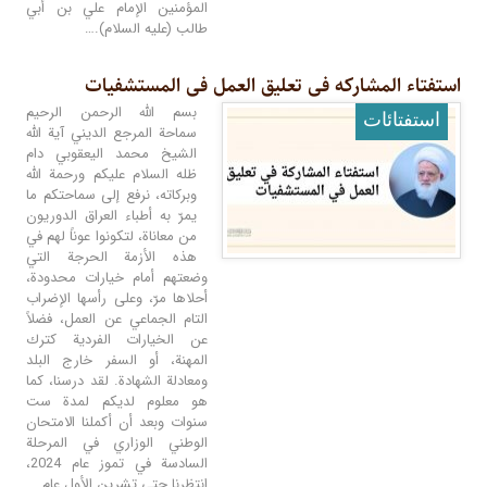
المؤمنين الإمام علي بن أبي
طالب (عليه السلام).…
استفتاء المشارکه فی تعلیق العمل فی المستشفیات
بسم الله الرحمن الرحيم
استفتائات
سماحة المرجع الديني آية الله
الشيخ محمد اليعقوبي دام
ظله السلام عليكم ورحمة الله
وبركاته، نرفع إلى سماحتكم ما
يمرّ به أطباء العراق الدوريون
من معاناة، لتكونوا عوناً لهم في
هذه الأزمة الحرجة التي
وضعتهم أمام خيارات محدودة،
أحلاها مرّ، وعلى رأسها الإضراب
التام الجماعي عن العمل، فضلاً
عن الخيارات الفردية كترك
المهنة، أو السفر خارج البلد
ومعادلة الشهادة. لقد درسنا، كما
هو معلوم لديكم لمدة ست
سنوات وبعد أن أكملنا الامتحان
الوطني الوزاري في المرحلة
السادسة في تموز عام 2024،
انتظرنا حتى تشرين الأول عام…