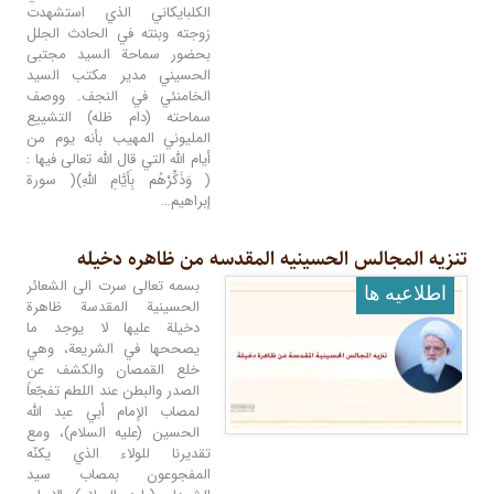
الكلبايكاني الذي استشهدت
زوجته وبنته في الحادث الجلل
بحضور سماحة السيد مجتبى
الحسيني مدير مكتب السيد
الخامنئي في النجف. ووصف
سماحته (دام ظله) التشييع
المليوني المهيب بأنه يوم من
أيام الله التي قال الله تعالى فيها :
( وَذَكِّرْهُم بِأَيَّامِ اللَّهِ)( سورة
إبراهيم…
تنزیه المجالس الحسینیه المقدسه من ظاهره دخیله
بسمه تعالى سرت الى الشعائر
اطلاعيه ها
الحسينية المقدسة ظاهرة
دخيلة عليها لا يوجد ما
يصححها في الشريعة، وهي
خلع القمصان والكشف عن
الصدر والبطن عند اللطم تفجّعاً
لمصاب الإمام أبي عبد الله
الحسين (عليه السلام)، ومع
تقديرنا للولاء الذي يكنّه
المفجوعون بمصاب سيد