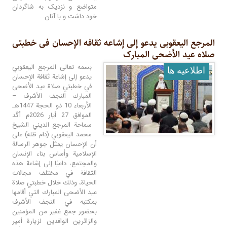
متواضع و نزدیک به شاگردان
خود داشت و با آنان…
المرجع الیعقوبی یدعو إلى إشاعه ثقافه الإحسان فی خطبتی
صلاه عید الأضحى المبارک
بسمه تعالى المرجع اليعقوبي
اطلاعيه ها
يدعو إلى إشاعة ثقافة الإحسان
في خطبتي صلاة عيد الأضحى
المبارك النجف الأشرف –
الأربعاء 10 ذو الحجة 1447هـ
الموافق 27 أيار 2026م أكّد
سماحة المرجع الديني الشيخ
محمد اليعقوبي (دام ظله) على
أن الإحسان يمثل جوهر الرسالة
الإسلامية وأساس بناء الإنسان
والمجتمع، داعيًا إلى إشاعة هذه
الثقافة في مختلف مجالات
الحياة، وذلك خلال خطبتي صلاة
عيد الأضحى المبارك التي أقامها
بمكتبه في النجف الأشرف
بحضور جمع غفير من المؤمنين
والزائرين الوافدين لزيارة أمير