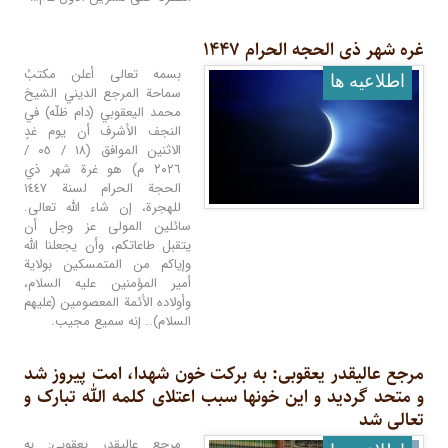
غره شهر ذی الحجه الحرام ۱۴۴۷
بسمه تعالى أعلن مكتبُ
اطلاعيه ها
سماحة المرجع الديني الشيخ
محمد اليعقوبي (دام ظلّه) في
النجف الأشرف أن يوم غدٍ
الاثنين الموافق (١٨ / ٠٥ /
٢٠٢٦ م) هو غرة شهر ذي
الحجة الحرام لسنة ١٤٤٧
للهجرة، إن شاء الله تعالى.
سائلين المولى عز وجل أن
يتقبل طاعاتكم، وأن يجعلنا الله
وإياكم من المتمسكين بولاية
أمير المؤمنين عليه السلام،
وأولاده الأئمة المعصومين (عليهم
السلام).. إنه سميع مجيب.
مرجع عالیقدر یعقوبی: به برکت خون شهدا، امت پیروز شد
و متحد گردید و این خونها سبب اعتلای کلمه الله تبارک و
تعالی شد
مرجع عالیقدر یعقوبی: به