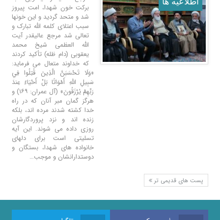
اطلاعيه ها
برکت خون شهدا، امت پیروز
شد و متحد گردید و این خونها
سبب اعتلای کلمه الله تبارک و
تعالی شد مرجع عالیقدر آیت
الله العظمی شیخ محمد
یعقوبی (دام ظله) تأکید کردند
که خداوند متعال می فرماید:
«وَلَا تَحْسَبَنَّ الَّذِينَ قُتِلُوا فِي
سَبِيلِ اللَّهِ أَمْوَاتًا بَلْ أَحْيَاءٌ عِندَ
رَبِّهِمْ يُرْزَقُونَ» (آل عمران: ۱۶۹) و
هرگز گمان مبر آنان که در راه
خدا کشته شدند مرده اند، بلکه
زنده اند و نزد پروردگارشان
روزی داده می شوند. این آیه
تسلیتی است برای دلهای
خانواده های شهدا، بستگان و
دوستدارانشان و موجب…
پست های قدیمی تر