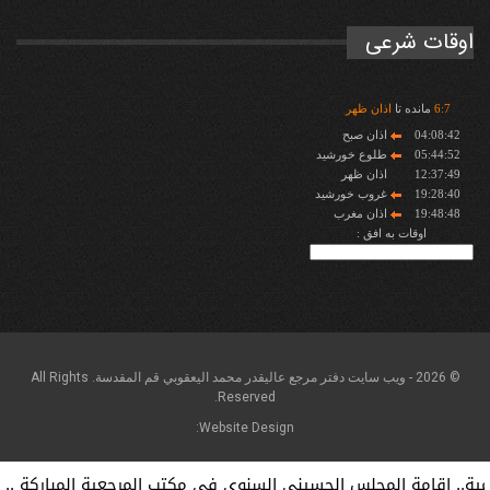
اوقات شرعی
7
:
6
مانده تا
اذان ظهر
04:08:42
اذان صبح
05:44:52
طلوع خورشید
12:37:49
اذان ظهر
19:28:40
غروب خورشید
19:48:48
اذان مغرب
اوقات به افق :
© 2026 - ويب سايت دفتر مرجع عاليقدر محمد اليعقوبي قم المقدسة. All Rights
Reserved.
Website Design:
 إقامة المجلس الحسيني السنوي في مكتب المرجعية المباركة ...