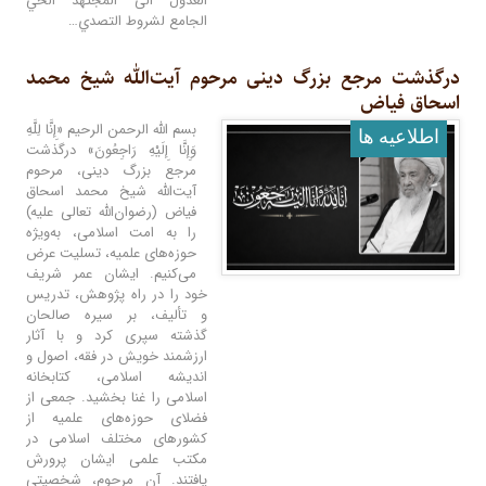
العدول الى المجتهد الحي
الجامع لشروط التصدي…
درگذشت مرجع بزرگ دینی مرحوم آیت‌الله شیخ محمد
اسحاق فیاض
بسم الله الرحمن الرحیم «إِنَّا لِلَّهِ
اطلاعيه ها
وَإِنَّا إِلَيْهِ رَاجِعُونَ» درگذشت
مرجع بزرگ دینی، مرحوم
آیت‌الله شیخ محمد اسحاق
فیاض (رضوان‌الله تعالی علیه)
را به امت اسلامی، به‌ویژه
حوزه‌های علمیه، تسلیت عرض
می‌کنیم. ایشان عمر شریف
خود را در راه پژوهش، تدریس
و تألیف، بر سیره صالحان
گذشته سپری کرد و با آثار
ارزشمند خویش در فقه، اصول و
اندیشه اسلامی، کتابخانه
اسلامی را غنا بخشید. جمعی از
فضلای حوزه‌های علمیه از
کشورهای مختلف اسلامی در
مکتب علمی ایشان پرورش
یافتند. آن مرحوم، شخصیتی