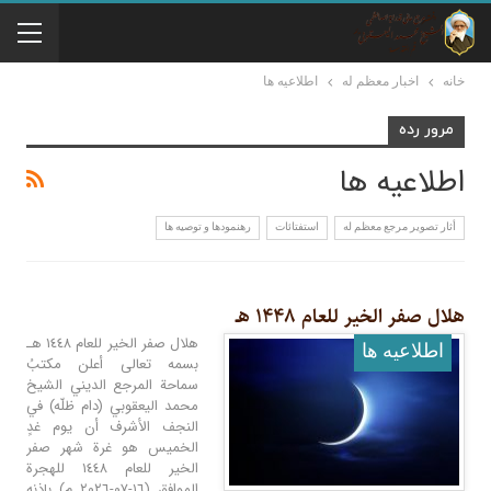
خانه
اخبار معظم له
اطلاعيه ها
مرور رده
اطلاعيه ها
أثار تصوير مرجع معظم له
استفتائات
رهنمودها و توصیه ها
هلال صفر الخیر للعام ١۴۴٨ هـ
هلال صفر الخير للعام ١٤٤٨ هـ
اطلاعيه ها
بسمه تعالى أعلن مكتبُ
سماحة المرجع الديني الشيخ
محمد اليعقوبي (دام ظلّه) في
النجف الأشرف أن يوم غدٍ
الخميس هو غرة شهر صفر
الخير للعام ١٤٤٨ للهجرة
الموافق (١٦-٠٧-٢٠٢٦ م) بإذنه