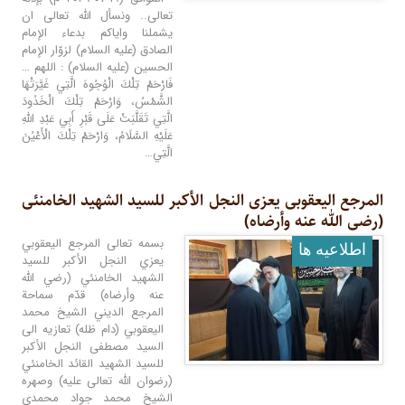
تعالى.. ونسأل الله تعالى ان
يشملنا واياكم بدعاء الإمام
الصادق (عليه السلام) لزوّار الإمام
الحسين (عليه السلام) : اللهم …
فَارْحَمْ تِلْكَ الْوُجُوهَ الَّتِي غَيَّرَتْهَا
الشَّمْسُ، وَارْحَمْ تِلْكَ الْخَدُودَ
الَّتِي تَقَلَّبَتْ عَلَى قَبْرِ أَبِي عَبْدِ اللهِ
عَلَيْهِ السَّلَامُ، وَارْحَمْ تِلْكَ الْأَعْيُنَ
الَّتِي…
المرجع الیعقوبی یعزی النجل الأکبر للسید الشهید الخامنئی
(رضی الله عنه وأرضاه)
بسمه تعالى المرجع اليعقوبي
اطلاعيه ها
يعزي النجل الأكبر للسيد
الشهيد الخامنئي (رضي الله
عنه وأرضاه) قدّم سماحة
المرجع الديني الشيخ محمد
اليعقوبي (دام ظله) تعازيه الى
السيد مصطفى النجل الأكبر
للسيد الشهيد القائد الخامنئي
(رضوان الله تعالى عليه) وصهره
الشيخ محمد جواد محمدي