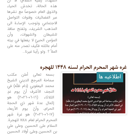
الشهداء (عليه السلام) الا ان
هذه الحالة، تخدش الحياء
والذوق العام خصوصاً مع نشرها
عبر الفضائيات وقنوات التواصل
الاجتماعي وتوجب الإساءة الى
المذهب الشريف، وتفتح منافذ
للشيطان والشهوات، وأن
المؤمن الحييّ لا يفعلها في بيته
أمام عائلته فكيف تصدر منه على
الملأ ؟. ولو رأينا غيرنا…
غره شهر المحرم الحرام لسنه ١۴۴٨ للهجره
بسمه تعالى أعلن مكتب
اطلاعيه ها
سماحة المرجع الديني الشيخ
محمد اليعقوبي (دام ظلّه) في
النجف الأشرف أنّ يوم غدٍ
الثلاثاء (١٦-٠٦-٢٠٢٦) هو
إكمال عدة شهر ذي الحجة
الحرام، وأنّ يوم الأربعاء
(١٧-٠٦-٢٠٢٦) هو غرة شهر
المحرم الحرام لعام ١٤٤٨ للهجرة.
السلام على الحسين وعلى علي
بن الحسين وعلى أولاد الحسين