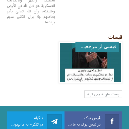
بالسيف والقهر والانقلابات
العسكرية هو ظل الله في الأرض
وخليفته، وأن الله تعالى يأمر
بطاعتهم ولا يزال الكثير منهم
يرددها.
قبسات
قبسی از مرجعیت عالیقدر
پست های قدیمی تر
فیس بوک
تلگرام
در فیس بوک به ما بپیوندید
در تلگرام به ما بپیوندید