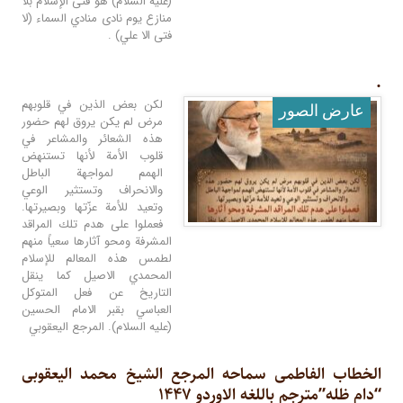
(عليه السلام) هو فتى الإسلام بلا
منازع يوم نادى منادي السماء (لا
فتى الا علي) .
.
لكن بعض الذين في قلوبهم
عارض الصور
مرض لم يكن يروق لهم حضور
هذه الشعائر والمشاعر في
قلوب الأمة لأنها تستنهض
الهمم لمواجهة الباطل
والانحراف وتستثير الوعي
وتعيد للأمة عزّتها وبصيرتها.
‏فعملوا على هدم تلك المراقد
المشرفة ومحو آثارها سعياً منهم
لطمس هذه المعالم للإسلام
المحمدي الاصيل كما ينقل
التاريخ عن فعل المتوكل
العباسي بقبر الامام الحسين
(عليه السلام). المرجع اليعقوبي
الخطاب الفاطمی سماحه المرجع الشیخ محمد الیعقوبی
“دام ظله”مترجم باللغه الاوردو ۱۴۴۷