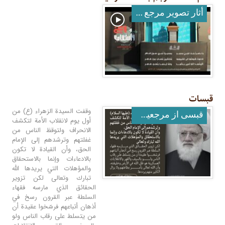
أثار تصوير مرجع معظم له
قبسات
وقفت السيدة الزهراء (ع) من
قبسی از مرجعیت عالیقدر
أول يوم لانقلاب الأمة لتكشف
الانحراف ولتوقظ الناس من
غفلتهم وترشدهم إلى الإمام
الحق، وأن القيادة لا تكون
بالادعاءات وإنما بالاستحقاق
والمؤهلات التي يريدها الله
تبارك وتعالى لكن تزوير
الحقائق الذي مارسه فقهاء
السلطة عبر القرون رسخ في
أذهان أتباعهم فرسّخوا عقيدة أن
من يتسلط على رقاب الناس ولو