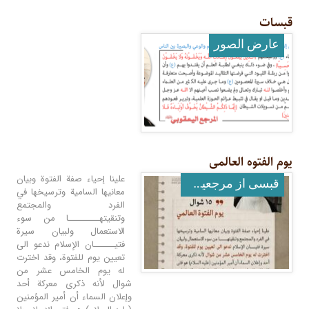
قبسات
عارض الصور
یوم الفتوه العالمی
علينا إحياء صفة الفتوة وبيان
قبسی از مرجعیت عالیقدر
معانيها السامية وترسيخها في
الفرد والمجتمع
وتنقيتهـــــــــا من سوء
الاستعمال ولبيان سيرة
فتيــــــان الإسلام ندعو الى
تعيين يوم للفتوة، وقد اخترت
له يوم الخامس عشر من
شوال لأنه ذكرى معركة أحد
وإعلان السماء أن أمير المؤمنين