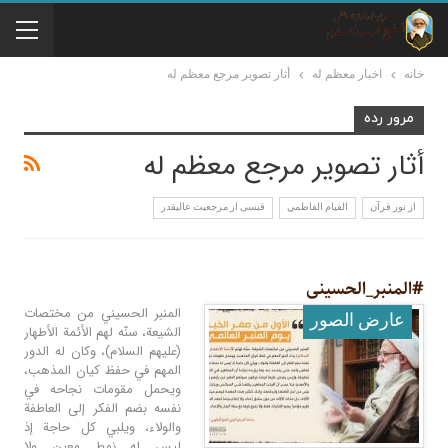
خانه
اخبار معظم له
أثار تصوير مرجع معظم له
مرور رده
أثار تصوير مرجع معظم له
از نور قرآن
القيام الفاطمي
قبسی از مرجعیت عالیقدر
#المنبر_الحسینی
المنبر الحسيني من مختصات
عارض الصور
الشيعة، سنّه لهم الأئمة الأطهار
(عليهم السلام)، وكان له الدور
المهم في حفظ كيان المذهب،
ويحمل مقومات نجاحه في
نفسه بضم الفكر إلى العاطفة
والولاء، ويلبي كل حاجة إذ
ليس له نمط معين ولا