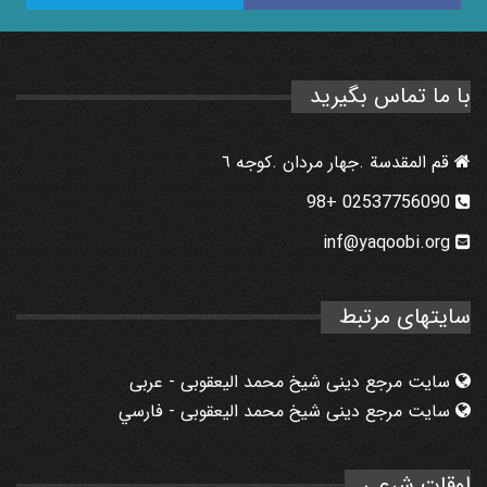
با ما تماس بگیرید
قم المقدسة .جهار مردان .كوجه ٦
02537756090 +98
inf@yaqoobi.org
سایتهای مرتبط
سایت مرجع دینی شیخ محمد الیعقوبی - عربی
سایت مرجع دینی شیخ محمد الیعقوبی - فارسي
اوقات شرعی