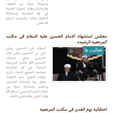
ومشاركة جملة من الفضلاء
والاساتذة وطلبة الحوزة العلمية
في قم المقدسة وبمشاركة
الخطباء والقراء والرواديد اعزهم
الله تعالى
مجلس استشهاد الامام الحسین علیه السلام فی مکتب
المرجعیه الرشیده
السلام على الحسين وعلى
فعالیت ها
علي بن الحسين وعلى اولاد
الحسين وعلى اصحاب
الحسين اقام مكتب المرجعية
المباركة في قم المقدسة
مجلسه السنوي لاحياء ذكرى
شهادة المولى سيد الشهداء
واهل ييته واصحابه الميامين
وبحضور ومشاركة جملة من
خطباء المنبر الحسيني ايدهم الله
وقراء القران والمداحين الكرام
احتفالیه یوم الغدیر فی مکتب المرجعیه