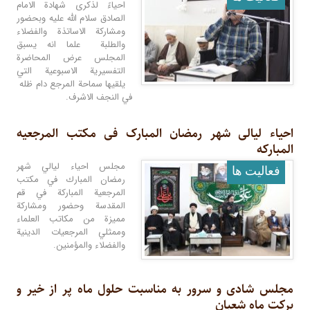
احياءً لذكرى شهادة الامام
الصادق سلام الله عليه وبحضور
ومشاركة الاساتذة والفضلاء
والطلبة علما انه يسبق
المجلس عرض المحاضرة
التفسيرية الاسبوعية التي
يلقيها سماحة المرجع دام ظله
في النجف الاشرف.
احیاء لیالی شهر رمضان المبارک فی مکتب المرجعیه
المبارکه
مجلس احياء ليالي شهر
فعالیت ها
رمضان المبارك في مكتب
المرجعية المباركة في قم
المقدسة وحضور ومشاركة
مميزة من مكاتب العلماء
وممثلي المرجعيات الدينية
والفضلاء والمؤمنين.
مجلس شادی و سرور به مناسبت حلول ماه پر از خیر و
برکت ماه شعبان