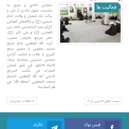
مجلس شادی و سرور به
فعالیت ها
مناسبت حلول ماه پر از خیر و
برکت ماه شعبان و ولادت امام
حسین (ع) و اباالفضل العباس
(ع)و سید الساجدین امام زین
العابدن (ع) و علی اکبر (ع)،
دفتر مرجع عالیقدر حضرت
آیت الله العظمی حاج شیخ
محمد یعقوبی با حضور جمع
کثیری از طلاب و اساتید گرامی
مجلس حسيني بمناسبة ميلاد
الائمة الاطهار في شهر شعبان
المبارك في مكتب المرجع
الديني اية الله العظمى الشيخ
محمد اليعقوبي "حفظه الله" في
قم المقدسة
پست های قدیمی تر
مطالب جدیدتر
فیس بوک
تلگرام