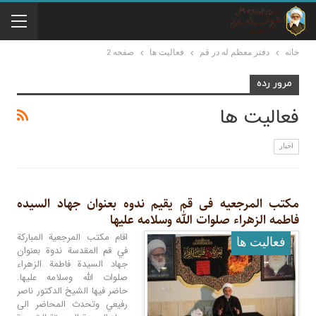
خانه
دفتر معظم له در قم
فعالیت ها
صفحه 2
مرور رده
فعالیت ها
اخبار
مکتب المرجعیه فی قم یقیم ندوه بعنوان جهاد السیده
فاطمه الزهراء صلوات الله وسلامه علیها
اقام مكتب المرجعية المباركة
فعالیت ها
في قم المقدسة ندوة بعنوان
جهاد السيدة فاطمة الزهراء
صلوات الله وسلامه عليها.
حاضر فيها الشيخ الدكتور ناصر
رفيعي وتحدث المحاضر الى