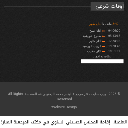
اوقات شرعی
42
:
3
مانده تا
اذان ظهر
04:06:20
اذان صبح
05:43:15
طلوع خورشید
12:38:05
اذان ظهر
19:30:48
غروب خورشید
19:51:02
اذان مغرب
اوقات به افق :
© 2026 - ويب سايت دفتر مرجع عاليقدر محمد اليعقوبي قم المقدسة. All Rights
Reserved.
Website Design:
مية.. إقامة المجلس الحسيني السنوي في مكتب المرجعية المباركة ...