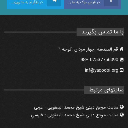
در فیس بوک به ما بپیوندید
در تلگرام به ما بپیوندید
با ما تماس بگیرید
قم المقدسة .جهار مردان .كوجه ٦
02537756090 +98
inf@yaqoobi.org
سایتهای مرتبط
سایت مرجع دینی شیخ محمد الیعقوبی - عربی
سایت مرجع دینی شیخ محمد الیعقوبی - فارسي