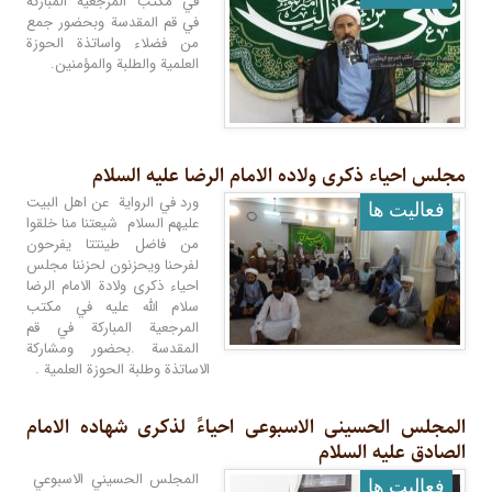
في مكتب المرجعية المباركة
في قم المقدسة وبحضور جمع
من فضلاء واساتذة الحوزة
العلمية والطلبة والمؤمنين.
مجلس احیاء ذکرى ولاده الامام الرضا علیه السلام
ورد في الرواية عن اهل البيت
فعالیت ها
عليهم السلام شيعتنا منا خلقوا
من فاضل طينتتا يفرحون
لفرحنا ويحزنون لحزننا مجلس
احياء ذكرى ولادة الامام الرضا
سلام الله عليه في مكتب
المرجعية المباركة في قم
المقدسة .بحضور ومشاركة
الاساتذة وطلبة الحوزة العلمية .
المجلس الحسینی الاسبوعی احیاءً لذکرى شهاده الامام
الصادق علیه السلام
المجلس الحسيني الاسبوعي
فعالیت ها