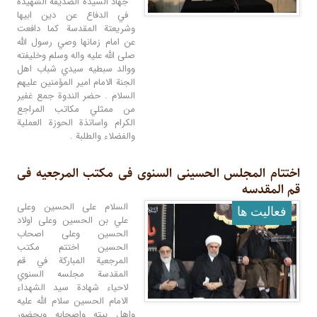
جهاد السيدة الصديقة الشهيدة
في الدفاع عن دين ابيها
وشريعتة المقدسة كما دافعت
عن امام زمانها وصي رسول الله
صلى الله عليه واله وسلم وخليفته
ووالد سبطيه سيدي شباب اهل
الجنة الامام امير المؤمنين عليهم
السلام . حضر الندوة جمع غفير
من ممثلي مكاتب المراجع
الكرام واساتذة الحوزة العملية
والفضلاء والطلبة .
اختتام المجلس الحسینی السنوی فی مکتب المرجعیه فی
قم المقدسه
السلام علی الحسين وعلى
فعالیت ها
علي بن الحسين وعلى اولاد
الحسين وعلى اصحاب
الحسين اختتم مكتب
المرجعية المباركة في قم
المقدسة مجلسه السنوي
لاحياء شهادة سيد الشهداء
الامام الحسين سلام الله عليه
واهل بيته واصحابه وبحضور