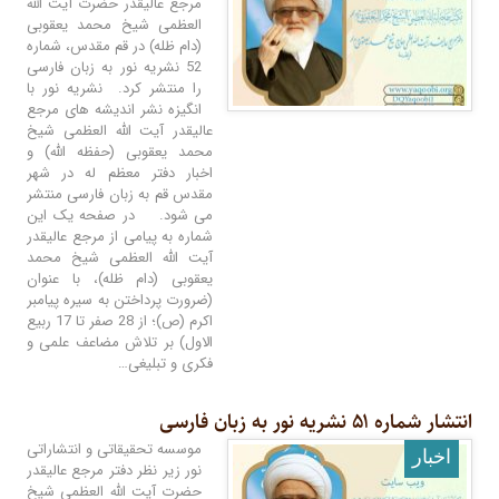
مرجع عالیقدر حضرت آیت الله
العظمی شیخ محمد یعقوبی
(دام ظله) در قم مقدس، شماره
52 نشریه نور به زبان فارسی
را منتشر کرد. نشریه نور با
انگیزه نشر اندیشه های مرجع
عالیقدر آیت الله العظمی شیخ
محمد یعقوبی (حفظه الله) و
اخبار دفتر معظم له در شهر
مقدس قم به زبان فارسی منتشر
می شود. در صفحه یک این
شماره به پیامی از مرجع عالیقدر
آیت ‌الله العظمی شیخ محمد
یعقوبی (دام ظله)، با عنوان
(ضرورت پرداختن به سیره پیامبر
اکرم (ص)؛ از 28 صفر تا 17 ربیع
الاول) بر تلاش مضاعف علمی و
فکری و تبلیغی…
انتشار شماره ۵۱ نشریه نور به زبان فارسی
موسسه تحقیقاتی و انتشاراتی
اخبار
نور زیر نظر دفتر مرجع عالیقدر
حضرت آیت الله العظمی شیخ