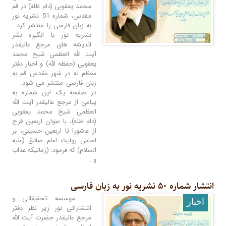
محمد یعقوبی (دام ظله) در قم
مقدس، شماره 51 نشریه نور
به زبان فارسی را منتشر کرد.
نشریه نور با انگیزه نشر
اندیشه های مرجع عالیقدر
آیت الله العظمی شیخ محمد
یعقوبی (حفظه الله) و اخبار دفتر
معظم له در شهر مقدس قم به
زبان فارسی منتشر می شود.
در صفحه یک این شماره به
پیامی از مرجع عالیقدر آیت ‌الله
العظمی شیخ محمد یعقوبی
(دام ظله)، با عنوان اربعین فرج
از عاشورا تا اربعین حسینی، بر
اساس روایت امام صادق (علیه
السلام) که فرمود: (زمانیکه عذاب
و…
انتشار شماره ۵۰ نشریه نور به زبان فارسی
موسسه تحقیقاتی و
اخبار
انتشاراتی نور زیر نظر دفتر
مرجع عالیقدر حضرت آیت الله