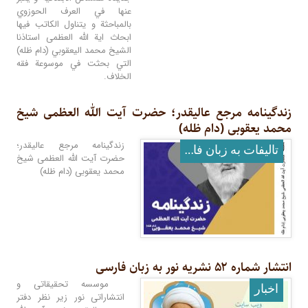
عنها في العرف الحوزوي
بالمباحثة و يتناول الكاتب فيها
ابحاث اية الله العظمى استاذنا
الشيخ محمد اليعقوبي (دام ظله)
التي بحثت في موسوعة فقه
الخلاف.
زندگینامه مرجع عالیقدر؛ حضرت آیت الله العظمى شیخ
محمد یعقوبى (دام ظله)
زندگينامه مرجع عاليقدر؛
تالیفات به زبان فارسی
حضرت آيت الله العظمى شيخ
محمد يعقوبى (دام ظله)
انتشار شماره ۵۲ نشریه نور به زبان فارسی
موسسه تحقیقاتی و
اخبار
انتشاراتی نور زیر نظر دفتر