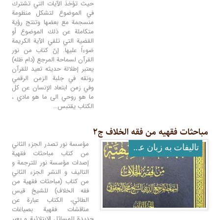
حيث تؤخذ الآيات التي تشترك
في الموضوع لتشكل منظومة
منسجمة مع بعضها وتنتج رؤية
متكاملة عن ذلك الموضوع أو
القضية التي تلقي الآية الكريمة
ضوءاً عليها. إنّ كتاب من نور
القرآن لسماحة المرجع (دام ظله)
يعتبر إطلالة حديثه تعيد للقرآن
رونقه في جلبة الزمن الرقمي
وفي زمن ابتعاد الإنسان عن كل
ما هو روحي الى ما هو مادي ،
الكتاب يقتبس…
مباحثات فقهیه من فقه الخلاف ج۲
مؤسسة نور تصدر الجزء الثاني
تالیفات به زبان عربی
من كتاب مباحثات فقهية
إصدات مؤسسة نور للترجمة و
التاليف و النشر الجزء الثاني
من كتاب (مباحثات فقهیة من
فقه الخلاف) للشيخ قيس
الطائي، الكتاب عبارة عن
مناقشات فقهية بصياغات
جديدة للمسائل الابتلائية و يعبر