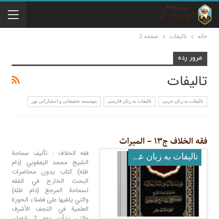
خانه
تالیفات
صفحه 2
مرور رده
تالیفات
تالیفات به زبان عربی
تالیفات به زبان فارسی
موسسه تحقيقاتى و انتشاراتى نور
فقه الخلاف ج۱۳ – المیراث
فقه الخلاف : تأليف سماحة
تالیفات به زبان عربی
الشيخ محمد اليعقوبي (دام
ظله) كتاب يدون محاضرات
البحث الخارج في الفقه
لسماحة المرجع (دام ظله)
والتي يلقيها على فضلاء الحوزة
العلمية في النجف الأشرف
والتي بدأت يوم 2 شعبان