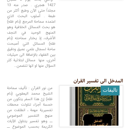
1427 هجري . صدر منه 13
مجلداً حتى الآن وطبع أكثر من
طبعة . أسلوب البحث الذي
اعتمده سماحة المرجع (دام ظله)
هو بحث المسائل الخلافية وهو
المنهج الوحيد في النجف
الأشرف، إذ يختار سماحته (دام
ظله) المسائل التي أصبحت
ساحة لسجال علمي عميق ودقيق
بين الفقهاء بالإضافة الى حيثيات
أخرى، منها مسائل ابتلائية كثر
السؤال عنها او انها تتضمن…
المدخل الى تفسیر القران
من نور القرآن : تأليف سماحة
تالیفات
الشيخ محمد اليعقوبي (دام
ظله) إنّ هذا السفر يتكون من
خمسة أجزاء تناولت محطات
تفسيرية مهمة ، انطلقت من
منهج التفسير الموضوعي
ــ وهو تفسير يتناول الآيات
الكريمة بحسب الموضوع ــ