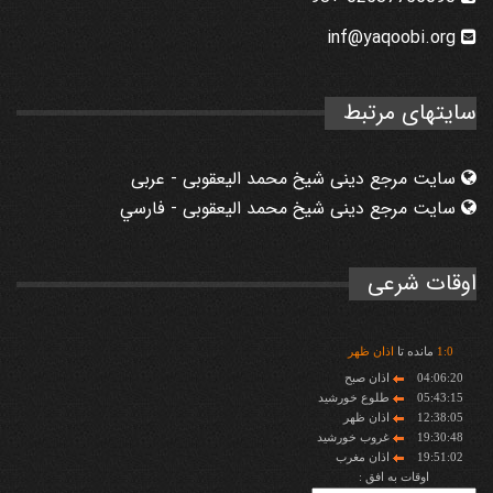
inf@yaqoobi.org
سایتهای مرتبط
سایت مرجع دینی شیخ محمد الیعقوبی - عربی
سایت مرجع دینی شیخ محمد الیعقوبی - فارسي
اوقات شرعی
0
:
1
مانده تا
اذان ظهر
04:06:20
اذان صبح
05:43:15
طلوع خورشید
12:38:05
اذان ظهر
19:30:48
غروب خورشید
19:51:02
اذان مغرب
اوقات به افق :