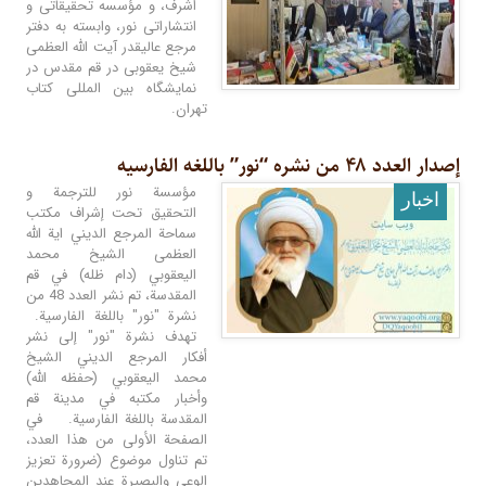
اشرف، و مؤسسه تحقیقاتی و
انتشاراتی نور، وابسته به دفتر
مرجع عالیقدر آیت الله العظمی
شیخ یعقوبی در قم مقدس در
نمایشگاه بین‌ المللی کتاب
تهران.
إصدار العدد ۴۸ من نشره “نور” باللغه الفارسیه
مؤسسة نور للترجمة و
اخبار
التحقيق تحت إشراف مكتب
سماحة المرجع الديني اية الله
العظمى الشيخ محمد
اليعقوبي (دام ظله) في قم
المقدسة، تم نشر العدد 48 من
نشرة "نور" باللغة الفارسية.
تهدف نشرة "نور" إلى نشر
أفكار المرجع الديني الشيخ
محمد اليعقوبي (حفظه الله)
وأخبار مكتبه في مدينة قم
المقدسة باللغة الفارسية. في
الصفحة الأولى من هذا العدد،
تم تناول موضوع (ضرورة تعزيز
الوعي والبصيرة عند المجاهدين