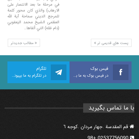
في مرحلة ما بعد الانتصار على
الارهاب) والذي كان محور کلمة
للمرجع الدیني سماحة آية الله
العظمى الشيخ محمد اليَعقوبي
(دام ظله) التي ألقاها…
پست های قدیمی تر
مطالب جدیدتر
فیس بوک
تلگرام
در فیس بوک به ما بپیوندید
در تلگرام به ما بپیوندید
با ما تماس بگیرید
قم المقدسة .جهار مردان .كوجه ٦
02537756090 +98