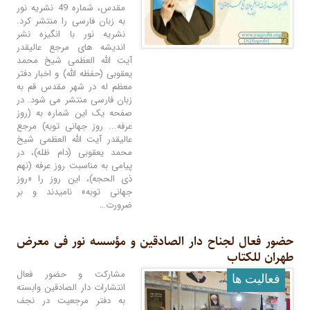
مقدس، شماره 49 نشریه نور
به زبان فارسی را منتشر کرد.
نشریه نور با انگیزه نشر
اندیشه های مرجع عالیقدر
آیت الله العظمی شیخ محمد
یعقوبی (حفظه الله) و اخبار دفتر
معظم له در شهر مقدس قم به
زبان فارسی منتشر می شود. در
صفحه یک این شماره به (روز
عرفه... روز جهانی توبه) مرجع
عالیقدر آیت ‌الله العظمی شیخ
محمد یعقوبی (دام ظله)، در
پیامی به مناسبت روز عرفه (نهم
ذی ‌الحجه)، این روز را «روز
جهانی توبه» نامیدند و بر
ضرورت…
حضور فعال لجناح دار الصادقین و مؤسسه نور فی معرض
طهران للکتاب
مشارکت و حضور فعال
فعالیت ها
انتشارات دار الصادقین وابسته
به دفتر مرجعیت در نجف