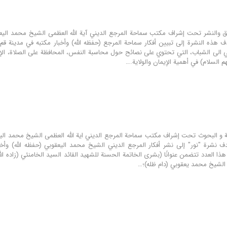
هدف هذه النشرة إلى تبیین أفكار سماحة المرجع (حفظه الله) وأخبار مكتبه في مدينة 
ي الی الشباب، التي تحتوي علی نصائح حول محاسبة النفس، المحافظة على الصلاة، الإح
 السلام) في أهمية الإيمان والولاية.…
هدف نشرة "نور" إلى نشر أفكار المرجع الديني الشيخ محمد اليعقوبي (حفظه الله) وأخب
ا العدد تتضمن عنوانًا (بشری الخاتمة الحسنة للشهید القائد السید الخامنئي (زاده الله
ى الشيخ محمد يعقوبي (دام ظله)؛…