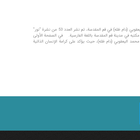
مؤسسة نور للترجمة و التحقيق تحت إشراف مكتب سماحة المرجع الديني اية الله العظمى الشيخ محمد اليعقوبي (دام ظله) في قم المقدسة، تم نشر العدد 53 من نشرة "نور"
ر مكتبه في مدينة قم المقدسة باللغة الفارسية. في الصفحة الأولى
محمد اليعقوبي (دام ظله)، حيث يؤكد على كرامة الإنسان الذاتية