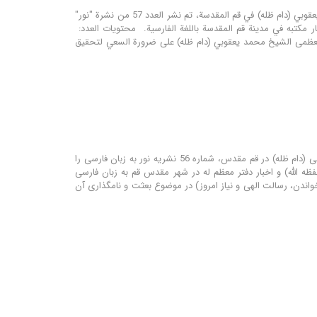
مؤسسة نور للترجمة و البحوث تحت إشراف مكتب سماحة المرجع الديني اية الله العظمى الشيخ محمد اليعقوبي (دام ظله) في قم المقدسة، تم نشر العدد 57 من نشرة "نور"
ار مكتبه في مدينة قم المقدسة باللغة الفارسية. محتويات العدد:
لله العظمى الشيخ محمد يعقوبي (دام ظله) على ضرورة السعي لتحقيق
موسسه تحقیقاتی و انتشاراتی نور زیر نظر دفتر مرجع عالیقدر حضرت آیت الله العظمی شیخ محمد یعقوبی (دام ظله) در قم مقدس، شماره 56 نشریه نور به زبان فارسی را
ظه الله) و اخبار دفتر معظم له در شهر مقدس قم به زبان فارسی
ر(ص) تا روز جهانی مطالعه: خواندن، رسالت الهی و نیاز امروز) در موضوع بعثت و نامگذاری آن