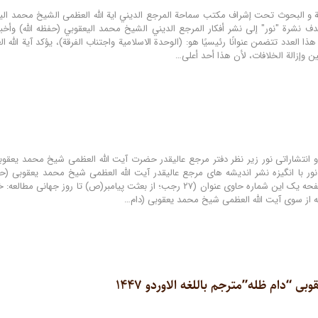
هدف نشرة "نور" إلى نشر أفكار المرجع الديني الشيخ محمد اليعقوبي (حفظه الله) وأخب
ذا العدد تتضمن عنوانًا رئيسيًا هو: (الوحدة الاسلامیة واجتناب الفرقة)، یؤكد آية ا
ن وإزالة الخلافات، لأن هذا أحد أعلى…
نور با انگیزه نشر اندیشه های مرجع عالیقدر آیت الله العظمی شیخ محمد یعقوبی (حف
منتشر می شود. صفحه یک این شماره حاوی عنوان (۲۷ رجب؛ از بعثت پیامب
ه از سوی آیت ‌الله العظمی شیخ محمد یعقوبی (دام…
“دام ظله”مترجم باللغه الاوردو ۱۴۴۷