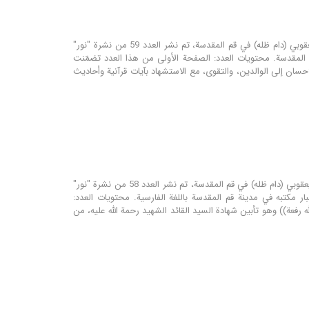
مؤسسة نور للتحقيق والنشر تحت إشراف مكتب سماحة المرجع الديني آية الله العظمى الشيخ محمد اليعقوبي (دام ظله) في قم المقدسة، تم نشر العدد 59 من نشرة "نور"
قم المقدسة. محتويات العدد: الصفحة الأولى من هذا العدد تضمّنت
سان إلى الوالدين، والتقوى، مع الاستشهاد بآيات قرآنية وأحاديث
مؤسسة نور للترجمة و البحوث تحت إشراف مكتب سماحة المرجع الديني اية الله العظمى الشيخ محمد اليعقوبي (دام ظله) في قم المقدسة، تم نشر العدد 58 من نشرة "نور"
ار مكتبه في مدينة قم المقدسة باللغة الفارسية. محتويات العدد:
 رفعة)) وهو تأبین شهادة السید القائد الشهید رحمة الله علیه، من