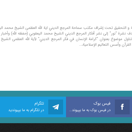
هدف نشرة "نور" إلى نشر أفكار المرجع الديني الشيخ محمد اليعقوبي (حفظه الله) وأخبا
ناول موضوع بعنوان "كرامة الإنسان في فكر المرجع الدیني" لآية الله العظمى الشيخ 
لقرآن وأسس التعاليم الإسلامية،…
فیس بوک
تلگرام
در فیس بوک به ما بپیوندید
در تلگرام به ما بپیوندید