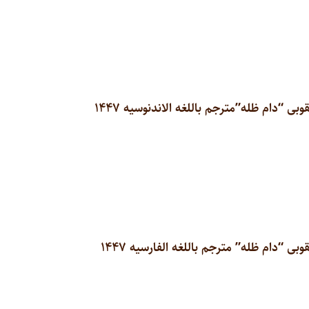
“دام ظله”مترجم باللغه الاندنوسیه ۱۴۴۷
“دام ظله” مترجم باللغه الفارسیه ۱۴۴۷