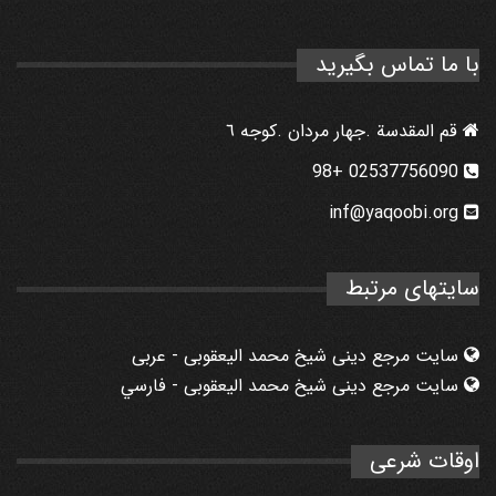
با ما تماس بگیرید
قم المقدسة .جهار مردان .كوجه ٦
02537756090 +98
inf@yaqoobi.org
سایتهای مرتبط
سایت مرجع دینی شیخ محمد الیعقوبی - عربی
سایت مرجع دینی شیخ محمد الیعقوبی - فارسي
اوقات شرعی