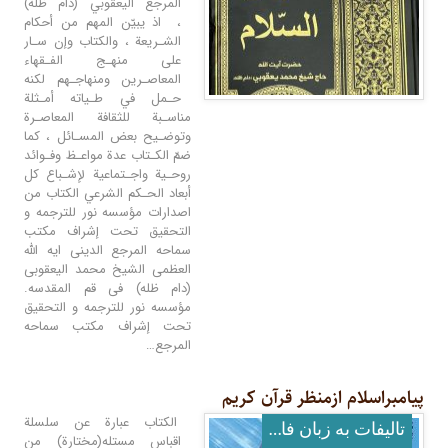
المرجع اليعقوبي (دام ظله)
، اذ يبيّن المهم من أحكام
الشـريعة ، والكتاب وإن سـار
على منهـج الفـقهاء
المعاصـرين ومنهاجـهم لكنه
حـمل في طـياته أمـثلة
مناسـبة للثقافة المعاصـرة
وتوضـيح بعض المسـائل ، كما
ضمّ الكـتاب عدة مواعـظ وفـوائد
روحـية واجـتماعية لإشـباع كل
أبعاد الحـكم الشرعي الكتاب من
اصدارات مؤسسه نور للترجمه و
التحقیق تحت إشراف مکتب
سماحه المرجع الدینی ایه الله
العظمى الشیخ محمد الیعقوبی
(دام ظله) فی قم المقدسه.
مؤسسه نور للترجمه و التحقیق
تحت إشراف مکتب سماحه
المرجع…
پیامبراسلام ازمنظر قرآن کریم
الكتاب عبارة عن سلسلة
تالیفات به زبان فارسی
اقباس مستله(مختارة) من