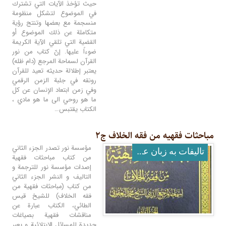
حيث تؤخذ الآيات التي تشترك
في الموضوع لتشكل منظومة
منسجمة مع بعضها وتنتج رؤية
متكاملة عن ذلك الموضوع أو
القضية التي تلقي الآية الكريمة
ضوءاً عليها. إنّ كتاب من نور
القرآن لسماحة المرجع (دام ظله)
يعتبر إطلالة حديثه تعيد للقرآن
رونقه في جلبة الزمن الرقمي
وفي زمن ابتعاد الإنسان عن كل
ما هو روحي الى ما هو مادي ،
الكتاب يقتبس…
مباحثات فقهیه من فقه الخلاف ج۲
مؤسسة نور تصدر الجزء الثاني
تالیفات به زبان عربی
من كتاب مباحثات فقهية
إصدات مؤسسة نور للترجمة و
التاليف و النشر الجزء الثاني
من كتاب (مباحثات فقهیة من
فقه الخلاف) للشيخ قيس
الطائي، الكتاب عبارة عن
مناقشات فقهية بصياغات
جديدة للمسائل الابتلائية و يعبر