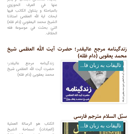
عنها في العرف الحوزوي
بالمباحثة و يتناول الكاتب فيها
ابحاث اية الله العظمى استاذنا
الشيخ محمد اليعقوبي (دام ظله)
التي بحثت في موسوعة فقه
الخلاف.
زندگینامه مرجع عالیقدر؛ حضرت آیت الله العظمى شیخ
محمد یعقوبى (دام ظله)
زندگينامه مرجع عاليقدر؛
تالیفات به زبان فارسی
حضرت آيت الله العظمى شيخ
محمد يعقوبى (دام ظله)
سبُل السلام مترجم فارسی
الكتاب هو الرسالة العملية
تالیفات به زبان فارسی
(العبادات) لسماحة الشيخ