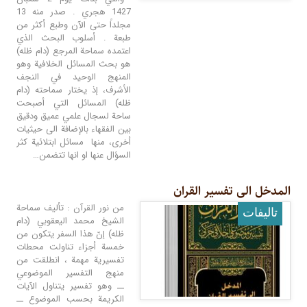
1427 هجري . صدر منه 13
مجلداً حتى الآن وطبع أكثر من
طبعة . أسلوب البحث الذي
اعتمده سماحة المرجع (دام ظله)
هو بحث المسائل الخلافية وهو
المنهج الوحيد في النجف
الأشرف، إذ يختار سماحته (دام
ظله) المسائل التي أصبحت
ساحة لسجال علمي عميق ودقيق
بين الفقهاء بالإضافة الى حيثيات
أخرى، منها مسائل ابتلائية كثر
السؤال عنها او انها تتضمن…
المدخل الى تفسیر القران
من نور القرآن : تأليف سماحة
تالیفات
الشيخ محمد اليعقوبي (دام
ظله) إنّ هذا السفر يتكون من
خمسة أجزاء تناولت محطات
تفسيرية مهمة ، انطلقت من
منهج التفسير الموضوعي
ــ وهو تفسير يتناول الآيات
الكريمة بحسب الموضوع ــ