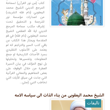
كتاب (من نور القرآن) لسماحة
المرجع الديني الشيخ محمد
اليعقوبي (دام ظله الشريف)
من اصدارات مؤسسة نور
للترجمة و التحقيق تحت
إشراف مكتب سماحة المرجع
الديني اية الله العظمى الشيخ
محمد اليعقوبي (دام ظله) في قم
المقدسة ويمتاز هذا الكتاب عن
باقي كتب السير والتراجم انه لم
يعتمد على الأسلوب التقليدي
بسرد الأحداث التاريخية او جمع
المعلومات وتفسيرها وتحليلها
بل نهج المؤلف في بيان السيرة
العطرة من خلال الوقوف على
بعض المفاهيم والمعاني القرآنية
التي جاءت في سياق الآيات التي
تخاطب النبي (صلى…
الشیخ محمد الیعقوبی من بناء الذات الى سیاسه الامه
تالیفات