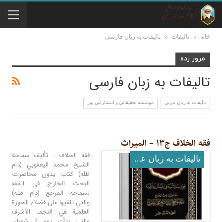
خانه
تالیفات
تالیفات به زبان فارسی
مرور رده
تالیفات به زبان فارسی
تالیفات به زبان عربی
موسسه تحقيقاتى و انتشاراتى نور
فقه الخلاف ج۱۳ – المیراث
فقه الخلاف : تأليف سماحة
تالیفات به زبان عربی
الشيخ محمد اليعقوبي (دام
ظله) كتاب يدون محاضرات
البحث الخارج في الفقه
لسماحة المرجع (دام ظله)
والتي يلقيها على فضلاء الحوزة
العلمية في النجف الأشرف
والتي بدأت يوم 2 شعبان