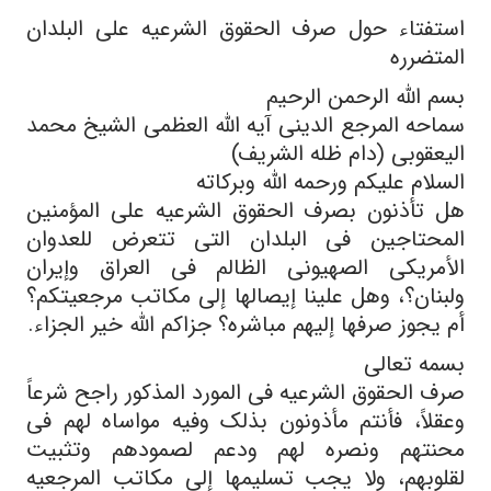
استفتاء حول صرف الحقوق الشرعیه على البلدان
المتضرره
بسم الله الرحمن الرحیم
سماحه المرجع الدینی آیه الله العظمى الشیخ محمد
الیعقوبی (دام ظله الشریف)
السلام علیکم ورحمه الله وبرکاته
هل تأذنون بصرف الحقوق الشرعیه على المؤمنین
المحتاجین فی البلدان التی تتعرض للعدوان
الأمریکی الصهیونی الظالم فی العراق وإیران
ولبنان؟، وهل علینا إیصالها إلى مکاتب مرجعیتکم؟
أم یجوز صرفها إلیهم مباشره؟ جزاکم الله خیر الجزاء.
بسمه تعالى
صرف الحقوق الشرعیه فی المورد المذکور راجح شرعاً
وعقلاً، فأنتم مأذونون بذلک وفیه مواساه لهم فی
محنتهم ونصره لهم ودعم لصمودهم وتثبیت
لقلوبهم، ولا یجب تسلیمها إلى مکاتب المرجعیه