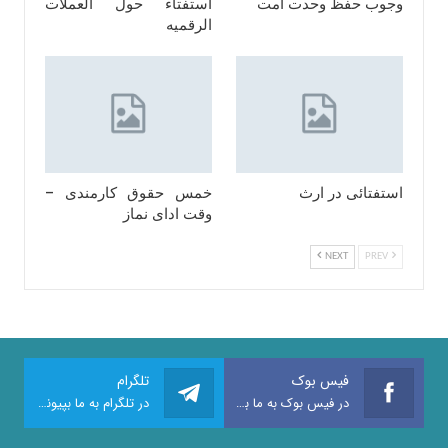
وجوب حفظ وحدت امت
استفتاء حول العملات
الرقمیه
استفتائی در ارث
خمس حقوق کارمندی –
وقت ادای نماز
NEXT
PREV
فیس بوک
تلگرام
در فیس بوک به ما بپیوندید
در تلگرام به ما بپیوندید