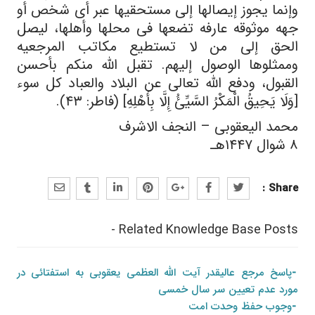
وإنما یجوز إیصالها إلى مستحقیها عبر أی شخص أو
جهه موثوقه عارفه تضعها فی محلها وأهلها، لیصل
الحق إلى من لا تستطیع مکاتب المرجعیه
وممثلوها الوصول إلیهم. تقبل الله منکم بأحسن
القبول، ودفع الله تعالى عن البلاد والعباد کل سوء
[وَلَا یَحِیقُ الْمَکْرُ السَّیِّئُ إِلَّا بِأَهْلِهِ] (فاطر: ۴۳).
محمد الیعقوبی – النجف الاشرف
۸ شوال ۱۴۴۷هـ
Share :
Related Knowledge Base Posts -
پاسخ مرجع عالیقدر آیت الله العظمی یعقوبی به استفتائی در
مورد عدم تعیین سر سال خمسی
وجوب حفظ وحدت امت