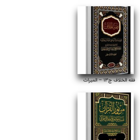
فقه الخلاف ج۱۳ – المیراث