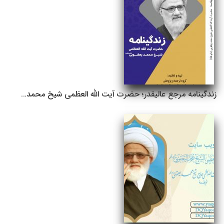
زندگینامه مرجع عالیقدر؛ حضرت آیت الله العظمى شیخ محمد…