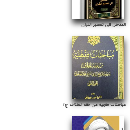
المدخل الى تفسیر القران
مباحثات فقهیه من فقه الخلاف ج۲