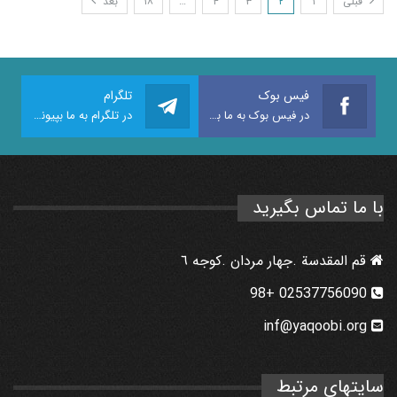
قبلی
۱
۲
۳
۴
…
۱۸
بعد
فیس بوک
تلگرام
در فیس بوک به ما بپیوندید
در تلگرام به ما بپیوندید
با ما تماس بگیرید
قم المقدسة .جهار مردان .كوجه ٦
02537756090 +98
inf@yaqoobi.org
سایتهای مرتبط