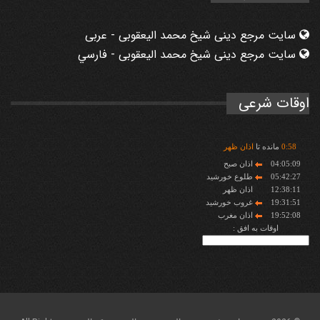
سایت مرجع دینی شیخ محمد الیعقوبی - عربی
سایت مرجع دینی شیخ محمد الیعقوبی - فارسي
اوقات شرعی
58
:
0
مانده تا
اذان ظهر
04:05:09
اذان صبح
05:42:27
طلوع خورشید
12:38:11
اذان ظهر
19:31:51
غروب خورشید
19:52:08
اذان مغرب
اوقات به افق :