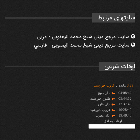
سایتهای مرتبط
سایت مرجع دینی شیخ محمد الیعقوبی - عربی
سایت مرجع دینی شیخ محمد الیعقوبی - فارسي
اوقات شرعی
29
:
3
مانده تا
غروب خورشید
04:08:42
اذان صبح
05:44:52
طلوع خورشید
12:37:49
اذان ظهر
19:28:40
غروب خورشید
19:48:48
اذان مغرب
اوقات به افق :