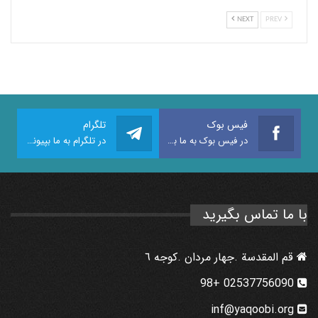
NEXT
PREV
فیس بوک
تلگرام
در فیس بوک به ما بپیوندید
در تلگرام به ما بپیوندید
با ما تماس بگیرید
قم المقدسة .جهار مردان .كوجه ٦
02537756090 +98
inf@yaqoobi.org