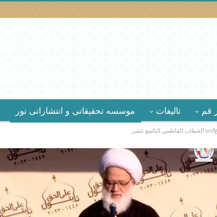
 قم
تالیفات
موسسه تحقیقاتى و انتشاراتى نور
ي التاسع عشر