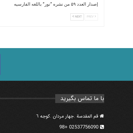
إصدار العدد ۵۹ من نشره “نور” باللغه الفارسیه
NEXT
PREV
با ما تماس بگیرید
قم المقدسة .جهار مردان .كوجه ٦
02537756090 +98