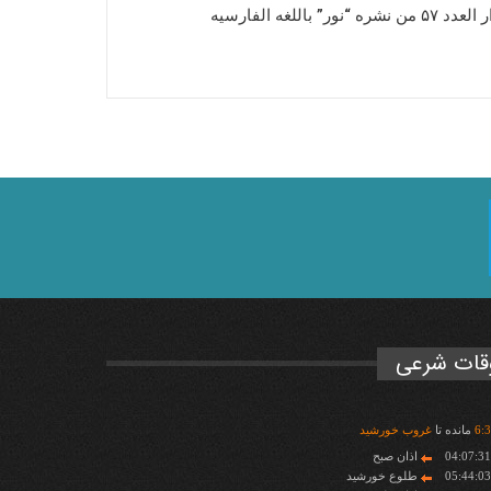
 نشره “نور” باللغه الفارسیه
قات شرعی
3
:
6
مانده تا
غروب خورشید
04:07:3
اذان صبح
05:44:0
طلوع خورشید