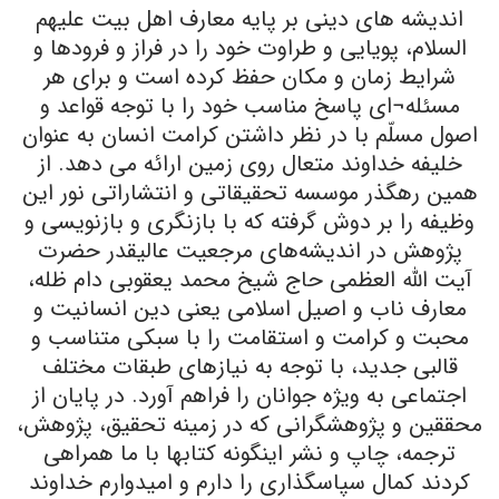
اندیشه های دینی بر پایه معارف اهل بیت علیهم
السلام، پویایی و طراوت خود را در فراز و فرودها و
شرایط زمان و مکان حفظ کرده است و برای هر
مسئله¬ای پاسخ مناسب خود را با توجه قواعد و
اصول مسلّم با در نظر داشتن کرامت انسان به عنوان
خلیفه خداوند متعال روی زمین ارائه می دهد. از
همین رهگذر موسسه تحقیقاتی و انتشاراتی نور این
وظیفه را بر دوش گرفته که با بازنگری و بازنویسی و
پژوهش در اندیشه‌های مرجعیت عالیقدر حضرت
آیت الله العظمی حاج شیخ محمد یعقوبی دام ظله،
معارف ناب و اصیل اسلامی یعنی دین انسانیت و
محبت و کرامت و استقامت را با سبکی متناسب و
قالبی جدید، با توجه به نیازهای طبقات مختلف
اجتماعی به ویژه جوانان را فراهم آورد. در پایان از
محققین و پژوهشگرانی که در زمینه تحقیق، پژوهش،
ترجمه، چاپ و نشر اینگونه کتابها با ما همراهی
کردند کمال سپاسگذاری را دارم و امیدوارم خداوند