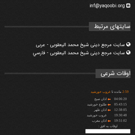
inf@yaqoobi.org
سایتهای مرتبط
سایت مرجع دینی شیخ محمد الیعقوبی - عربی
سایت مرجع دینی شیخ محمد الیعقوبی - فارسي
اوقات شرعی
59
:
2
مانده تا
غروب خورشید
04:06:20
اذان صبح
05:43:15
طلوع خورشید
12:38:05
اذان ظهر
19:30:48
غروب خورشید
19:51:02
اذان مغرب
اوقات به افق :