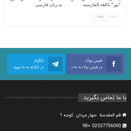
“نور” باللغه الفارسیه
به زبان فارسی
NEXT
PREV
فیس بوک
تلگرام
در فیس بوک به ما بپیوندید
در تلگرام به ما بپیوندید
با ما تماس بگیرید
قم المقدسة .جهار مردان .كوجه ٦
02537756090 +98