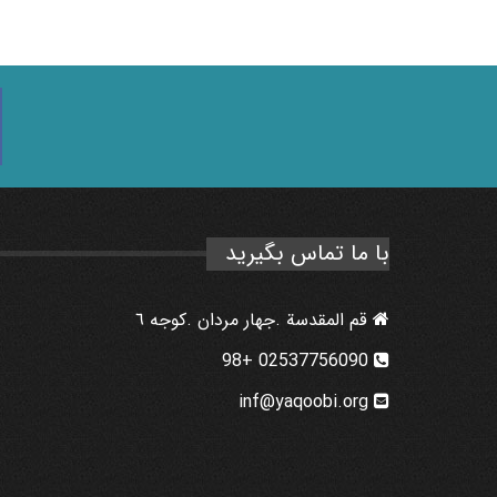
با ما تماس بگیرید
قم المقدسة .جهار مردان .كوجه ٦
02537756090 +98
inf@yaqoobi.org