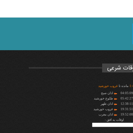
قات شرعی
:
1
مانده تا
غروب خورشید
04:05:0
اذان صبح
05:42:2
طلوع خورشید
12:38:1
اذان ظهر
19:31:5
غروب خورشید
19:52:0
اذان مغرب
اوقات به افق :