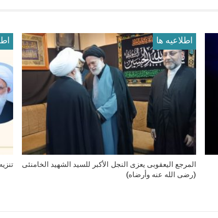
اطلاعيه ها
اطل
المرجع الیعقوبی یعزی النجل الأکبر للسید الشهید الخامنئی
تنزی
(رضی الله عنه وأرضاه)