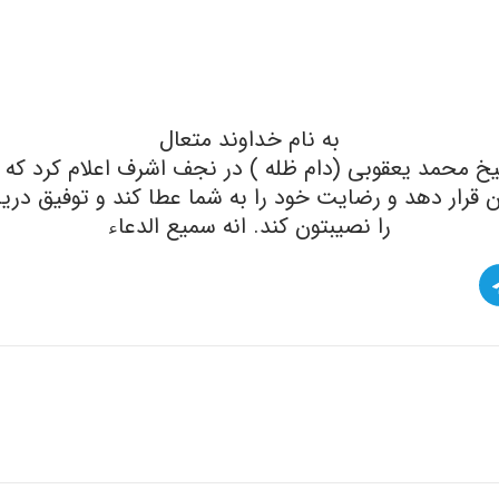
به نام خداوند متعال
ی (دام ظله ) در نجف اشرف اعلام کرد که فردا شنبه (۲۳\۱۰\۱۴۰۲) آغاز 
گان قرار دهد و رضایت خود را به شما عطا کند و توفی
را نصیبتون کند. انه سمیع الدعاء