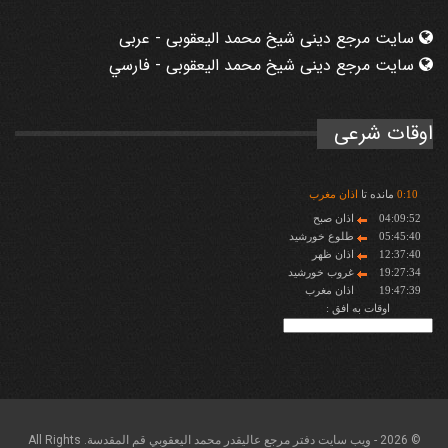
سایت مرجع دینی شیخ محمد الیعقوبی - عربی
سایت مرجع دینی شیخ محمد الیعقوبی - فارسي
اوقات شرعی
10
:
0
مانده تا
اذان مغرب
04:09:52
اذان صبح
05:45:40
طلوع خورشید
12:37:40
اذان ظهر
19:27:34
غروب خورشید
19:47:39
اذان مغرب
اوقات به افق :
© 2026 - ويب سايت دفتر مرجع عاليقدر محمد اليعقوبي قم المقدسة. All Rights