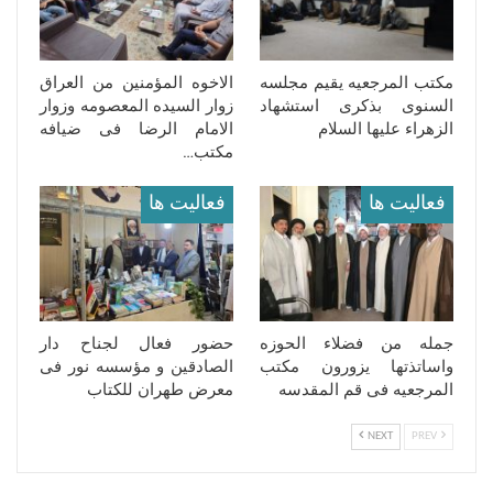
مکتب المرجعیه یقیم مجلسه
الاخوه المؤمنین من العراق
السنوی بذکرى استشهاد
زوار السیده المعصومه وزوار
الزهراء علیها السلام
الامام الرضا فی ضیافه
مکتب…
فعالیت ها
فعالیت ها
جمله من فضلاء الحوزه
حضور فعال لجناح دار
واساتذتها یزورون مکتب
الصادقین و مؤسسه نور فی
المرجعیه فی قم المقدسه
معرض طهران للکتاب
NEXT
PREV