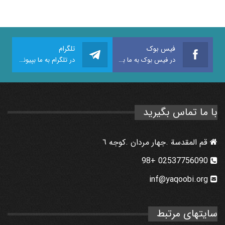
فیس بوک
تلگرام
در فیس بوک به ما بپیوندید
در تلگرام به ما بپیوندید
با ما تماس بگیرید
قم المقدسة .جهار مردان .كوجه ٦
02537756090 +98
inf@yaqoobi.org
سایتهای مرتبط