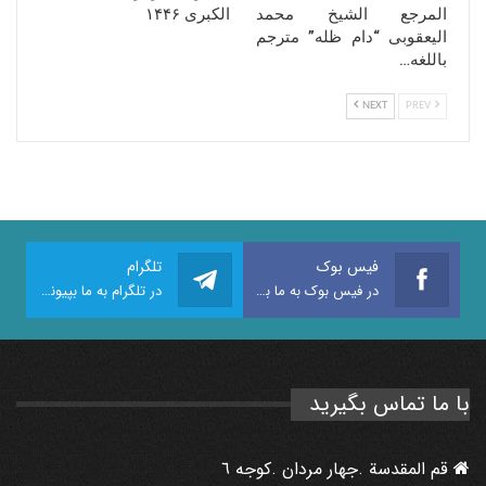
المرجع الشیخ محمد
الکبرى ۱۴۴۶
الیعقوبی “دام ظله” مترجم
باللغه…
NEXT
PREV
فیس بوک
تلگرام
در فیس بوک به ما بپیوندید
در تلگرام به ما بپیوندید
با ما تماس بگیرید
قم المقدسة .جهار مردان .كوجه ٦