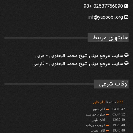
02537756090 +98
inf@yaqoobi.org
سایتهای مرتبط
سایت مرجع دینی شیخ محمد الیعقوبی - عربی
سایت مرجع دینی شیخ محمد الیعقوبی - فارسي
اوقات شرعی
32
:
2
مانده تا
اذان ظهر
04:08:42
اذان صبح
05:44:52
طلوع خورشید
12:37:49
اذان ظهر
19:28:40
غروب خورشید
19:48:48
اذان مغرب