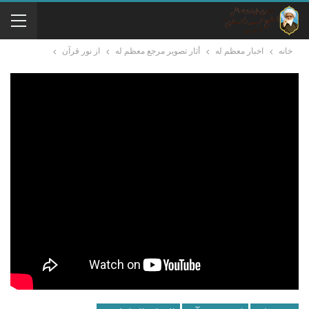
خانه
اخبار معظم له
أثار تصوير مرجع معظم له
از نور قرآن