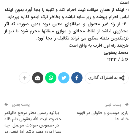
است:‏
‏۱- اینکه از همان میقات نیت احرام کند و تلبیه را بجا آورد بدون اینکه
لباس احرام بپوشد و زیر سایه ‏نباشد و بخاطر ترک ایندو کفاره بپردازد.‏
‏ ۲- از راه غیر معمول و میقاتهای معین برود بدین صورت که اگر
محذوری نباشد از نقاط محاذی و ‏موازی میقاتها محرم شود یا نیز از
نزدیکترین نقطه ممکن می تواند تکالیف را بجا آورد. ‏
هرچند راه اول اقرب به واقع است. ‏‎ ‎
محمد یعقوبی ‏
به اشتراک گذاری
پست قبلی
پست بعدی
بازی دومینو و طاولی در قهوه
بیانیه رسمی دفتر مرجع عالیقدر
خانه ها
حضرت آیت الله یعقوبی ‏دام ظله
در خصوص حوادث موصل ‏ چه
بسا امری مضر باشد اما نفعی در