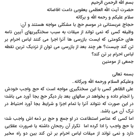
بسم الله الرحمن الرحیم
حضرت آیت الله العظمی یعقوبی دامت افاضاته
سلام علیکم و رحمه الله و برکاته
حجاج عربستانی در موسم حج با مشکلی مواجه هستند و آن:‏
وظیفه کسی که نمی تواند از میقات به سبب سختگیریهای آیین نامه
های حکومتی که ایست بازرسی ها ‏آنرا اجرا می کنند لباس احرام بر
تن کند چیست؟ هر چند بعد از بازرسی می توان از نزدیک ترین ‏نقطه
لباس احرام بر تن کند؟
جمعی از مومنین
بسمه تعالی
وعلیکم السلام ورحمه الله وبرکاته‎..‎
علی الظاهر کسی با این سختگیری مواجه است که حج واجب خودش
را انجام داده و بخواهد در سالهای ‏بعد بار دیگر حج بجا آورد می باشد؛
در این صورت که نتواند آنرا با تمام اجزا و شرایط بجا آورد ‏احتیاط در
ترک آن می باشد.‏
اما کسی که عناصر استطاعت در او جمع و حج بر ذمه اش واجب شد؛
یا حج واجب را ادا کرده اما ‏تکرار آن رجحان داشته یا ضرورت عقلایی
دارد و نمی تواند از میقات لباس احرام بر تن کند بین دو ‏راه مخیر