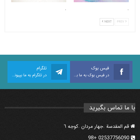
.
.
NEXT
PREV
فیس بوک
تلگرام
در فیس بوک به ما بپیوندید
در تلگرام به ما بپیوندید
با ما تماس بگیرید
قم المقدسة .جهار مردان .كوجه ٦
02537756090 +98