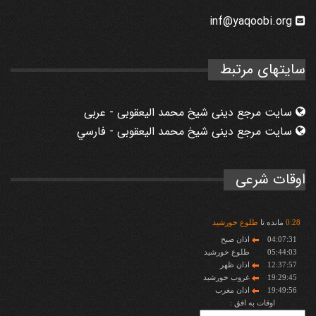
inf@yaqoobi.org
سایتهای مرتبط
سایت مرجع دینی شیخ محمد الیعقوبی - عربی
سایت مرجع دینی شیخ محمد الیعقوبی - فارسي
اوقات شرعی
28
:
0
مانده تا
طلوع خورشید
04:07:31
اذان صبح
05:44:03
طلوع خورشید
12:37:57
اذان ظهر
19:29:45
غروب خورشید
19:49:56
اذان مغرب
اوقات به افق :