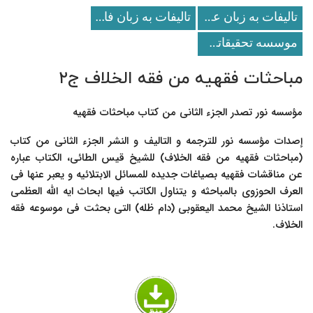
تالیفات به زبان عربی
تالیفات به زبان فارسی
موسسه تحقيقاتى و انتشاراتى نور
مباحثات فقهیه من فقه الخلاف ج۲
مؤسسه نور تصدر الجزء الثانی من کتاب مباحثات فقهیه
إصدات مؤسسه نور للترجمه و التالیف و النشر الجزء الثانی من کتاب
(مباحثات فقهیه من فقه الخلاف) للشیخ قیس الطائی، الکتاب عباره
عن مناقشات فقهیه بصیاغات جدیده للمسائل الابتلائیه و یعبر عنها فی
العرف الحوزوی بالمباحثه و یتناول الکاتب فیها ابحاث ایه الله العظمى
استاذنا الشیخ محمد الیعقوبی (دام ظله) التی بحثت فی موسوعه فقه
الخلاف.