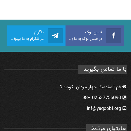
فیس بوک
تلگرام
در فیس بوک به ما بپیوندید
در تلگرام به ما بپیوندید
با ما تماس بگیرید
قم المقدسة .جهار مردان .كوجه ٦
02537756090 +98
inf@yaqoobi.org
سایتهای مرتبط