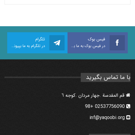
فیس بوک
تلگرام
در فیس بوک به ما بپیوندید
در تلگرام به ما بپیوندید
با ما تماس بگیرید
قم المقدسة .جهار مردان .كوجه ٦
02537756090 +98
inf@yaqoobi.org