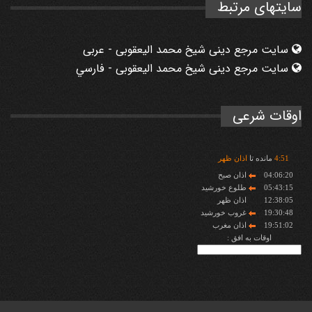
سایتهای مرتبط
سایت مرجع دینی شیخ محمد الیعقوبی - عربی
سایت مرجع دینی شیخ محمد الیعقوبی - فارسي
اوقات شرعی
51
:
4
مانده تا
اذان ظهر
04:06:20
اذان صبح
05:43:15
طلوع خورشید
12:38:05
اذان ظهر
19:30:48
غروب خورشید
19:51:02
اذان مغرب
اوقات به افق :