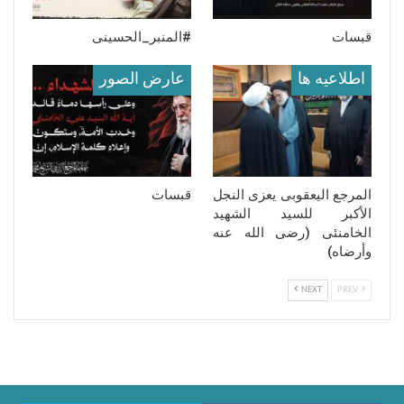
قبسات
#المنبر_الحسینی
اطلاعيه ها
عارض الصور
المرجع الیعقوبی یعزی النجل
قبسات
الأکبر للسید الشهید
الخامنئی (رضی الله عنه
وأرضاه)
NEXT
PREV