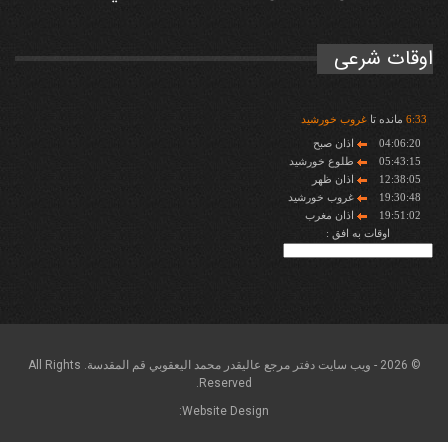
اوقات شرعی
33
:
6
مانده تا
غروب خورشید
04:06:20
اذان صبح
05:43:15
طلوع خورشید
12:38:05
اذان ظهر
19:30:48
غروب خورشید
19:51:02
اذان مغرب
اوقات به افق :
© 2026 - ويب سايت دفتر مرجع عاليقدر محمد اليعقوبي قم المقدسة. All Rights
Reserved.
Website Design: