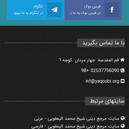
فیس بوک
تلگرام
در فیس بوک به ما بپیوندید
در تلگرام به ما بپیوندید
با ما تماس بگیرید
قم المقدسة .جهار مردان .كوجه ٦
02537756090 +98
inf@yaqoobi.org
سایتهای مرتبط
سایت مرجع دینی شیخ محمد الیعقوبی - عربی
سایت مرجع دینی شیخ محمد الیعقوبی - فارسي