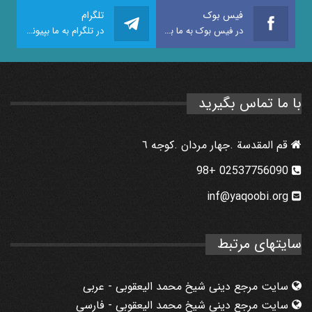
فیس بوک
تلگرام
در فیس بوک به ما بپیوندید
در تلگرام به ما بپیوندید
با ما تماس بگیرید
قم المقدسة .جهار مردان .كوجه ٦
02537756090 +98
inf@yaqoobi.org
سایتهای مرتبط
سایت مرجع دینی شیخ محمد الیعقوبی - عربی
سایت مرجع دینی شیخ محمد الیعقوبی - فارسي