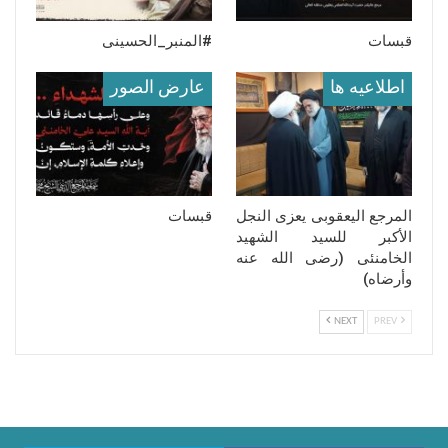
قبسات
#المنبر_الحسینی
اطلاعيه ها
عارض الصور
المرجع الیعقوبی یعزی النجل
قبسات
الأکبر للسید الشهید
الخامنئی (رضی الله عنه
وأرضاه)
NEXT
PREV