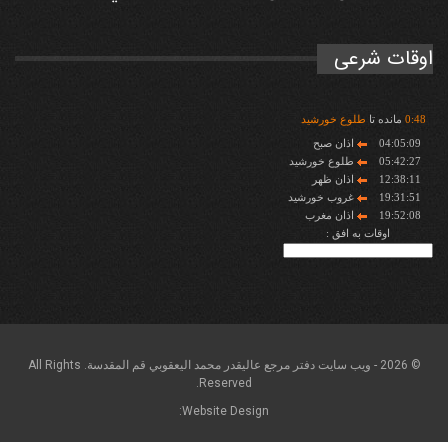
اوقات شرعی
48
:
0
مانده تا
طلوع خورشید
04:05:09
اذان صبح
05:42:27
طلوع خورشید
12:38:11
اذان ظهر
19:31:51
غروب خورشید
19:52:08
اذان مغرب
اوقات به افق :
© 2026 - ويب سايت دفتر مرجع عاليقدر محمد اليعقوبي قم المقدسة. All Rights
Reserved.
Website Design: