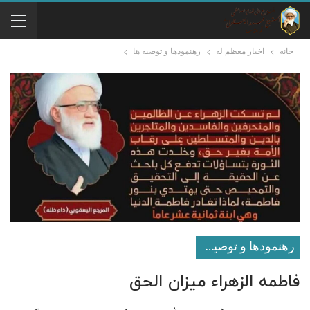
خانه
اخبار معظم له
رهنمودها و توصیه ها
رهنمودها و توصیه ها
فاطمه الزهراء میزان الحق