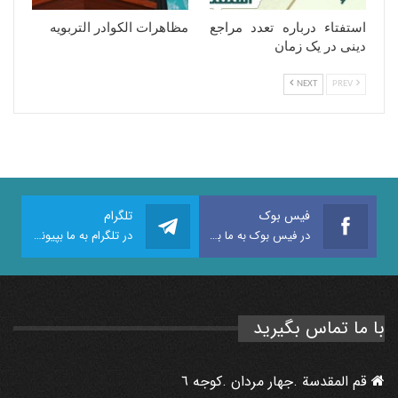
استفتاء درباره تعدد مراجع
مظاهرات الکوادر التربویه
دینی در یک زمان
NEXT
PREV
فیس بوک
تلگرام
در فیس بوک به ما بپیوندید
در تلگرام به ما بپیوندید
با ما تماس بگیرید
قم المقدسة .جهار مردان .كوجه ٦