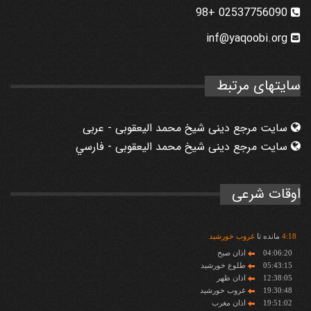
02537756090 +98
inf@yaqoobi.org
سایتهای مرتبط
سایت مرجع دینی شیخ محمد الیعقوبی - عربی
سایت مرجع دینی شیخ محمد الیعقوبی - فارسي
اوقات شرعی
18
:
4
مانده تا
غروب خورشید
04:06:20
اذان صبح
05:43:15
طلوع خورشید
12:38:05
اذان ظهر
19:30:48
غروب خورشید
19:51:02
اذان مغرب