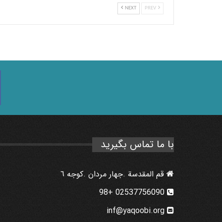
NEXT
PREV
با ما تماس بگیرید
قم المقدسة .جهار مردان .كوجه ٦
02537756090 +98
inf@yaqoobi.org