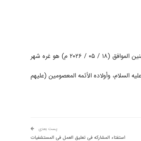
أعلن مکتبُ سماحه المرجع الدینی الشیخ محمد الیعقوبی (دام ظلّه) فی النجف الأشرف أن یوم غدٍ الاثنین الموافق (١٨ / ٠۵ / ٢٠٢۶ م) هو غره شهر
یه السلام، وأولاده الأئمه المعصومین (علیهم
پست بعدی
استفتاء المشارکه فی تعلیق العمل فی المستشفیات