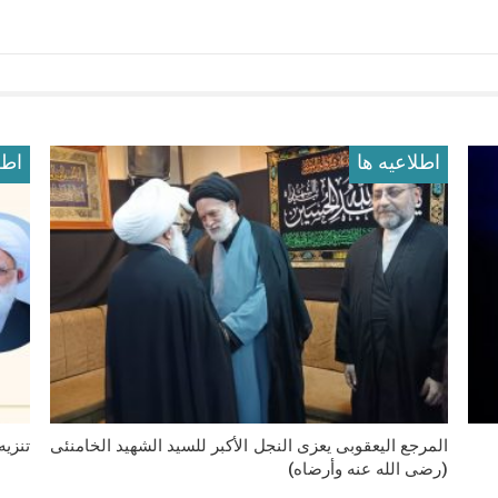
اطلاعيه ها
اطل
المرجع الیعقوبی یعزی النجل الأکبر للسید الشهید الخامنئی
تنزی
(رضی الله عنه وأرضاه)