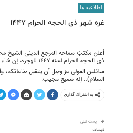
اطلاعيه ها
غره شهر ذی الحجه الحرام ۱۴۴۷
ذی الحجه الحرام لسنه ١۴۴٧ للهجره، إن شاء الله تعالى.
سائلین المولى عز وجل أن یتقبل طاعاتکم، وأن 
السلام).. إنه سمیع مجیب.
به اشتراک گذاری
پست قبلی
قبسات