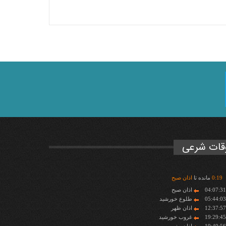
قات شرعی
19
:
0
مانده تا
اذان صبح
04:07:3
اذان صبح
05:44:0
طلوع خورشید
12:37:5
اذان ظهر
19:29:4
غروب خورشید