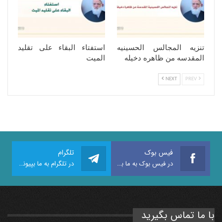
تنزیه المجالس الحسینیه
استفتاء البقاء على تقلید
المقدسه من ظاهره دخیله
المیت
NEXT
PREV
فیس بوک
تلگرام
در فیس بوک به ما بپیوندید
در تلگرام به ما بپیوندید
با ما تماس بگیرید