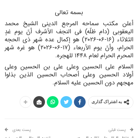
بسمه تعالى
أعلن مکتب سماحه المرجع الدینی الشیخ محمد
الیعقوبی (دام ظلّه) فی النجف الأشرف أنّ یوم غدٍ
الثلاثاء (١۶-٠۶-٢٠٢۶) هو إکمال عده شهر ذی الحجه
الحرام، وأنّ یوم الأربعاء (١٧-٠۶-٢٠٢۶) هو غره شهر
المحرم الحرام لعام ١۴۴٨ للهجره.
السلام على الحسین وعلى علی بن الحسین وعلى
أولاد الحسین وعلى أصحاب الحسین الذین بذلوا
مهجهم دون الحسین علیه السلام.
به اشتراک گذاری
پست قبلی
پست بعدی