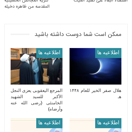
استفتاء البقاء على تقلید المیت
تنزیه المجالس الحسینیه
المقدسه من ظاهره دخیله
ممکن است شما دوست داشته باشید
اطلاعيه ها
اطلاعيه ها
هلال صفر الخیر للعام ١۴۴٨
المرجع الیعقوبی یعزی النجل
هـ
الأکبر للسید الشهید
الخامنئی (رضی الله عنه
وأرضاه)
اطلاعيه ها
اطلاعيه ها