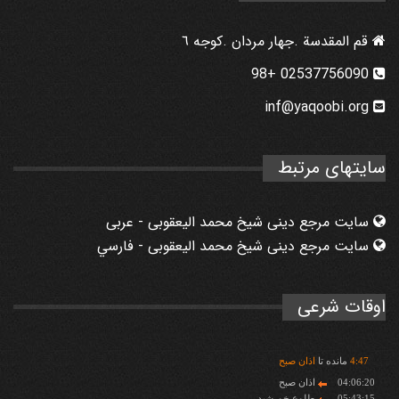
قم المقدسة .جهار مردان .كوجه ٦
02537756090 +98
inf@yaqoobi.org
سایتهای مرتبط
سایت مرجع دینی شیخ محمد الیعقوبی - عربی
سایت مرجع دینی شیخ محمد الیعقوبی - فارسي
اوقات شرعی
47
:
4
مانده تا
اذان صبح
04:06:20
اذان صبح
05:43:15
طلوع خورشید