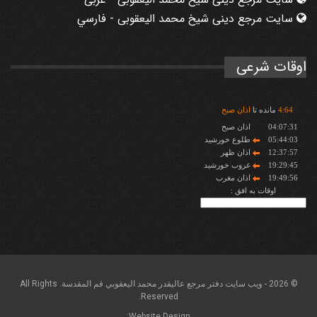
سایت مرجع دینی شیخ محمد الیعقوبی - فارسي
اوقات شرعی
64
:
4
مانده تا
اذان صبح
04:07:31
اذان صبح
05:44:03
طلوع خورشید
12:37:57
اذان ظهر
19:29:45
غروب خورشید
19:49:56
اذان مغرب
اوقات به افق :
© 2026 - ويب سايت دفتر مرجع عاليقدر محمد اليعقوبي قم المقدسة. All Rights
Reserved.
Website Design: