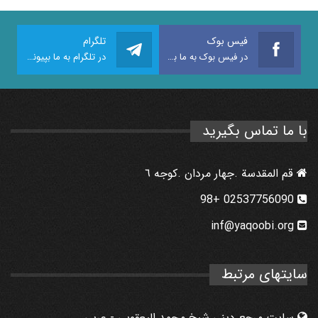
فیس بوک
تلگرام
در فیس بوک به ما بپیوندید
در تلگرام به ما بپیوندید
با ما تماس بگیرید
قم المقدسة .جهار مردان .كوجه ٦
02537756090 +98
inf@yaqoobi.org
سایتهای مرتبط
سایت مرجع دینی شیخ محمد الیعقوبی - عربی