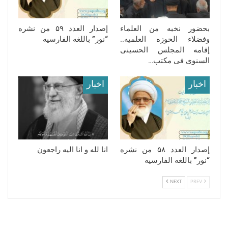
بحضور نخبه من العلماء
إصدار العدد ۵۹ من نشره
وفضلاء الحوزه العلمیه..
“نور” باللغه الفارسیه
إقامه المجلس الحسینی
السنوی فی مکتب…
اخبار
اخبار
إصدار العدد ۵۸ من نشره
انا لله و انا الیه راجعون
“نور” باللغه الفارسیه
NEXT
PREV