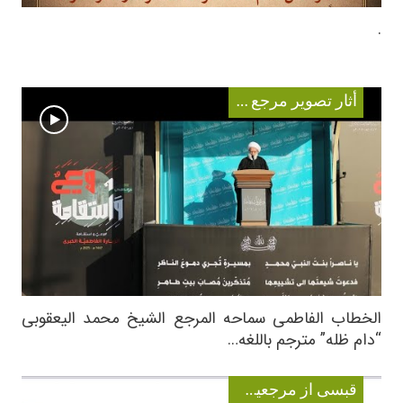
.
أثار تصویر مرجع معظم له
الخطاب الفاطمی سماحه المرجع الشیخ محمد الیعقوبی
“دام ظله” مترجم باللغه…
قبسی از مرجعیت عالیقدر