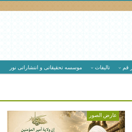
 قم
تالیفات
موسسه تحقیقاتى و انتشاراتى نور
عارض الصور