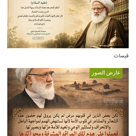
قبسات
عارض الصور