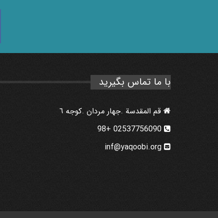
با ما تماس بگیرید
قم المقدسة .جهار مردان .كوجه ٦
02537756090 +98
inf@yaqoobi.org