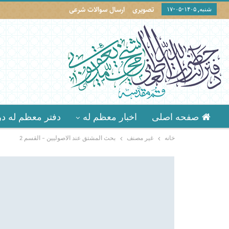
تصویری
ارسال سوالات شرعی
شنبه, ۱۴۰۵-۰۵-۱۷
صفحه اصلی
اخبار معظم له
دفتر معظم له در
خانه
غير مصنف
بحث المشتق عند الاصوليين – القسم 2