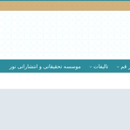
 قم
تالیفات
موسسه تحقیقاتى و انتشاراتى نور