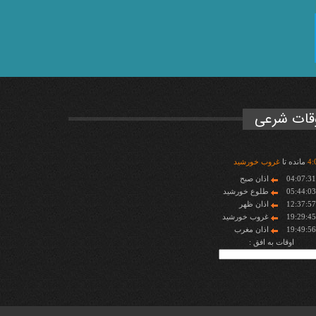
قات شرعی
:
4
مانده تا
غروب خورشید
04:07:3
اذان صبح
05:44:0
طلوع خورشید
12:37:5
اذان ظهر
19:29:4
غروب خورشید
19:49:5
اذان مغرب
اوقات به افق :