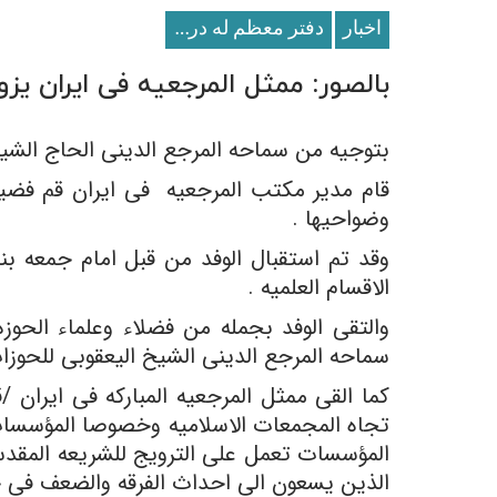
اخبار
دفتر معظم له در قم
بالصور: ممثل المرجعیه فی ایران یز
بتوجیه من سماحه المرجع الدینی الحاج الشیخ
قام مدیر مکتب المرجعیه فی ایران قم فضیله
وضواحیها .
وقد تم استقبال الوفد من قبل امام جمعه بن
الاقسام العلمیه .
والتقى الوفد بجمله من فضلاء وعلماء الحوزه 
سماحه المرجع الدینی الشیخ الیعقوبی للحوزات 
کما القى ممثل المرجعیه المبارکه فی ایران /
تجاه المجمعات الاسلامیه وخصوصا المؤسسات 
المؤسسات تعمل على الترویج للشریعه المقدس
الذین یسعون الى احداث الفرقه والضعف فی جس