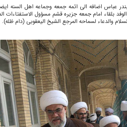
بندر عباس اضافه الى ائمه جمعه وجماعه اهل السنه ایضا و
الوفد بلقاء امام جمعه جزیره قشم مسؤول الاستفتاءات ا
السلام والدعاء لسماحه المرجع الشیخ الیعقوبی (دام ظله).