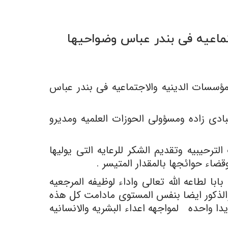
جتماعیه فی بندر عباس وضواحیها
مؤسسات الدینیه والاجتماعیه فی بندر عباس
ادی زاده ومسؤولی الحوزات العلمیه ومدیرو
لترحیبیه وتقدیم الشکر للرعایه التی یولیها
قضاء حوائجها بالمقدار المتیسر .
با لطاعه الله تعالى واداء لوظیفه المرجعیه
والذکور ایضا بنفس المستوى مادامت کل هذه
 واحده لمواجهه اعداء البشریه والانسانیه