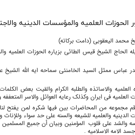
ور الحوزات العلمیه والمؤسسات الدینیه والا
 محمد الیعقوبی (دامت برکاته)
 الحاج الشیخ قیس الطائی بزیاره الحوزات العلمیه وال
در عباس ممثل السید الخامنئی سماحه ایه الله الشیخ عب
العلمیه والاساتذه والطلبه الکرام والقیت بعض الکلمات ا
العلمیه فی ایران وکذلک رعایه العوائل والاسر المتعففه و
قم مجموعه من المحاضرات بین فیها شکره لمن یفتح لنا با
الدینیه والعلمیه للشیعه والسنه على حد سواء وللإناث 
ه والشد على قلوب المؤمنین وبیان أن جمیع المسلمین یدا
د الامه الاسلامیه .