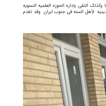
کذلک التقى بإداره الحوزه العلمیه النسویه
لدینیه لأهل السنه فی جنوب ایران وقد تقدم