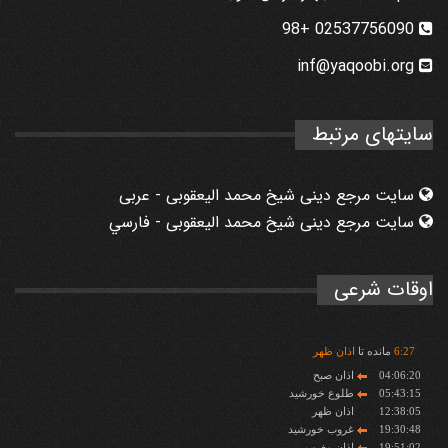
02537756090 +98
inf@yaqoobi.org
سایتهای مرتبط
سایت مرجع دینی شیخ محمد الیعقوبی - عربی
سایت مرجع دینی شیخ محمد الیعقوبی - فارسي
اوقات شرعی
27
:
6
مانده تا
اذان ظهر
04:06:20
اذان صبح
05:43:15
طلوع خورشید
12:38:05
اذان ظهر
19:30:48
غروب خورشید
19:51:02
اذان مغرب