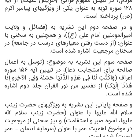
مردم)، در تبیین مفهوم قرآنی {حَرِیصٌ عَلَیْکُمْ} از آیه
۱۲۸ سوره توبه به عنوان یکی از ویژگیهای پیامبر اکرم
(ص) پرداخته است.
و در صفحه دوم این نشریه به (فضائل و ولایت
امیرالمومنین امام علی (ع))، و همچنین به سخنی با
عنوان: (از دست رفتن معیارهای درست در جامعه) در
سخنان مرجعیت اشاره شده است.
صفحه سوم این نشریه به موضوع: (توسل به اعمال
صالحه برای استجابت دعا)، در تبیین آیه ۱۵۶ سوره
اعراف (وَاکْتُبْ لَنَا فِی هَذِهِ الدُّنْیَا حَسَنَهً وَفِی الآخِرَهِ إِنَّا
هُدْنَا إِلَیْکَ) از تفسیر من نور القرآن جلد دوم اشاره
شده است.
و صفحه پایانی این نشریه به ویژگیهای حضرت زینب
سلام الله علیها با عنوان (حضرت زینب سلام الله
علیها، اسوه صبر و استقامت) و نیز سخنی از مرجعیت
در موضوع اهمیت عمر با عنوان (سرمایه انسان … عمر
اوست) شده است.