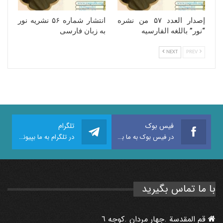
إصدار العدد ۵۷ من نشره
انتشار شماره ۵۶ نشریه نور
“نور” باللغه الفارسیه
به زبان فارسی
NEXT
PREV
فیس بوک
تلگرام
در فیس بوک به ما بپیوندید
در تلگرام به ما بپیوندید
با ما تماس بگیرید
قم المقدسة .جهار مردان .كوجه ٦