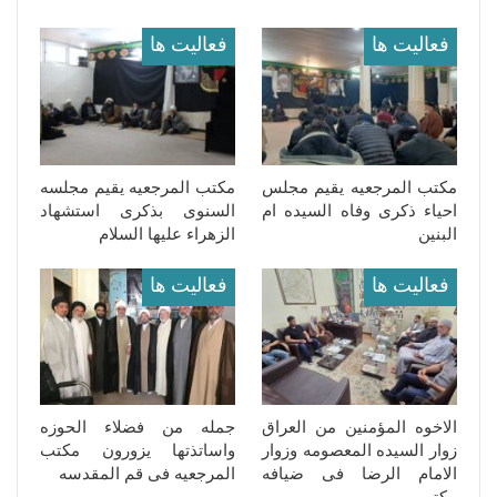
فعالیت ها
فعالیت ها
مکتب المرجعیه یقیم مجلس
مکتب المرجعیه یقیم مجلسه
احیاء ذکرى وفاه السیده ام
السنوی بذکرى استشهاد
البنین
الزهراء علیها السلام
فعالیت ها
فعالیت ها
الاخوه المؤمنین من العراق
جمله من فضلاء الحوزه
زوار السیده المعصومه وزوار
واساتذتها یزورون مکتب
الامام الرضا فی ضیافه
المرجعیه فی قم المقدسه
مکتب…