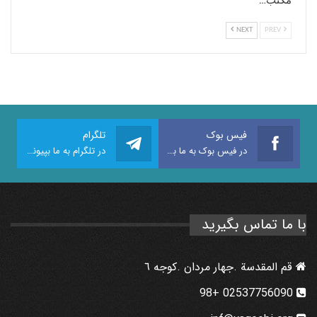
NEXT
PREV
فیس بوک
تلگرام
در فیس بوک به ما بپیوندید
در تلگرام به ما بپیوندید
با ما تماس بگیرید
قم المقدسة .جهار مردان .كوجه ٦
02537756090 +98