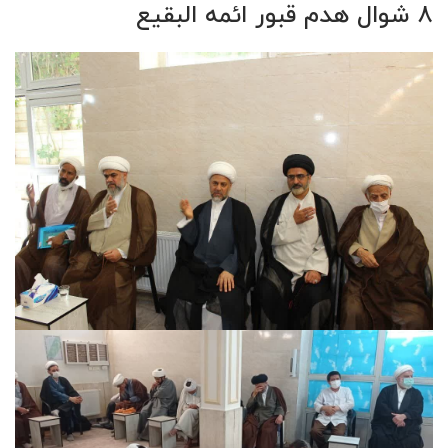
٨ شوال هدم قبور ائمه البقیع