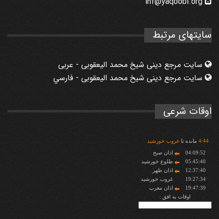
inf@yaqoobi.org
سایتهای مرتبط
سایت مرجع دینی شیخ محمد الیعقوبی - عربی
سایت مرجع دینی شیخ محمد الیعقوبی - فارسي
اوقات شرعی
44
:
4
مانده تا
غروب خورشید
04:09:52
اذان صبح
05:45:40
طلوع خورشید
12:37:40
اذان ظهر
19:27:34
غروب خورشید
19:47:39
اذان مغرب
اوقات به افق :