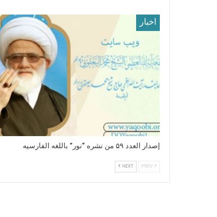
اخبار
إصدار العدد ۵۹ من نشره “نور” باللغه الفارسیه
NEXT
PREV