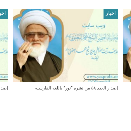
اخبار
اخب
إصدار العدد ۵۸ من نشره “نور” باللغه الفارسیه
إصدار العدد ۵۷ من