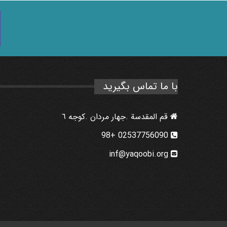
با ما تماس بگیرید
قم المقدسة .جهار مردان .كوجه ٦
02537756090 +98
inf@yaqoobi.org