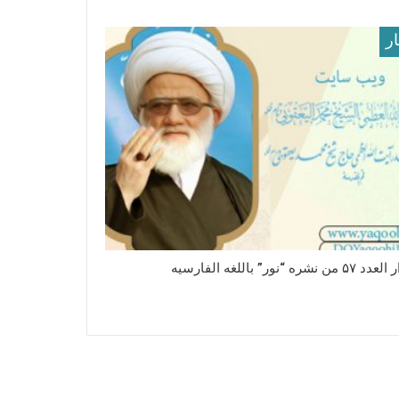
ار
 نشره “نور” باللغه الفارسیه