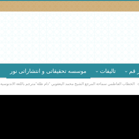
 قم
تالیفات
موسسه تحقیقاتى و انتشاراتى نور
الخطاب الفاطمي سماحة المرجع الشيخ محمد اليعقوبي “دام ظلة”مترجم باللغة الاندنوسية 1447