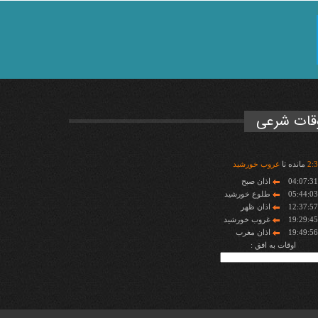
قات شرعی
3
:
2
مانده تا
غروب خورشید
04:07:3
اذان صبح
05:44:0
طلوع خورشید
12:37:5
اذان ظهر
19:29:4
غروب خورشید
19:49:5
اذان مغرب
اوقات به افق :