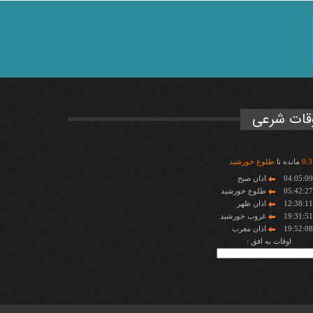
قات شرعی
3
:
0
مانده تا
طلوع خورشید
04:05:0
اذان صبح
05:42:2
طلوع خورشید
12:38:1
اذان ظهر
19:31:5
غروب خورشید
19:52:0
اذان مغرب
اوقات به افق :