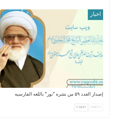
اخبار
إصدار العدد ۵۹ من نشره “نور” باللغه الفارسیه
NEXT
PREV