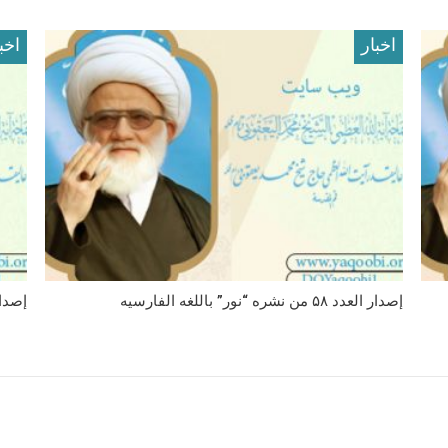
اخبار
اخب
إصدار العدد ۵۸ من نشره “نور” باللغه الفارسیه
إصدار العدد ۵۷ من