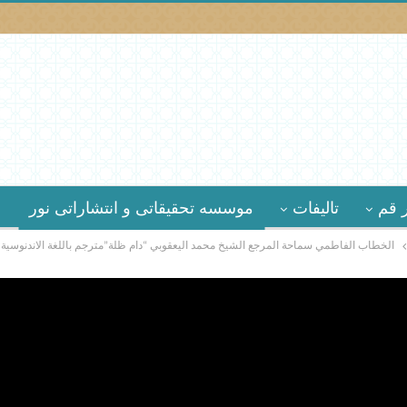
 قم
تالیفات
موسسه تحقیقاتى و انتشاراتى نور
الخطاب الفاطمي سماحة المرجع الشيخ محمد اليعقوبي “دام ظلة”مترجم باللغة الاندنوسية 1447