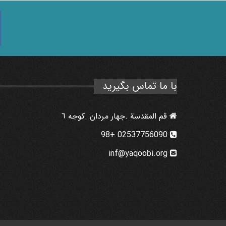
با ما تماس بگیرید
قم المقدسة .جهار مردان .كوجه ٦
02537756090 +98
inf@yaqoobi.org