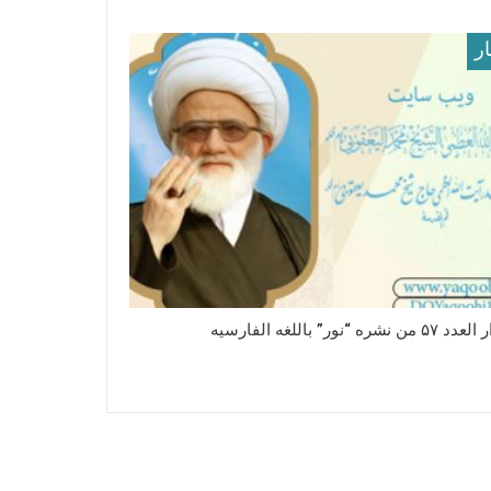
ار
 نشره “نور” باللغه الفارسیه