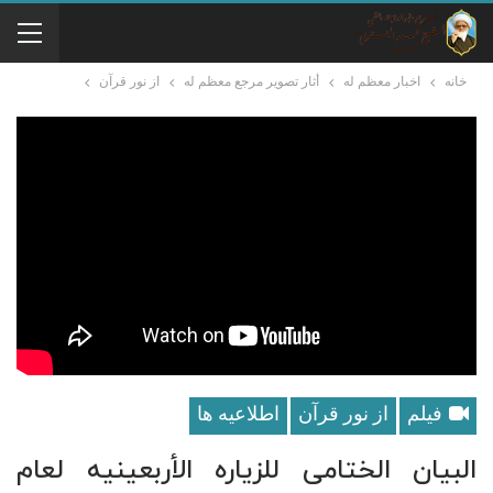
خانه
اخبار معظم له
أثار تصوير مرجع معظم له
از نور قرآن
فیلم
از نور قرآن
اطلاعيه ها
البیان الختامی للزیاره الأربعینیه لعام