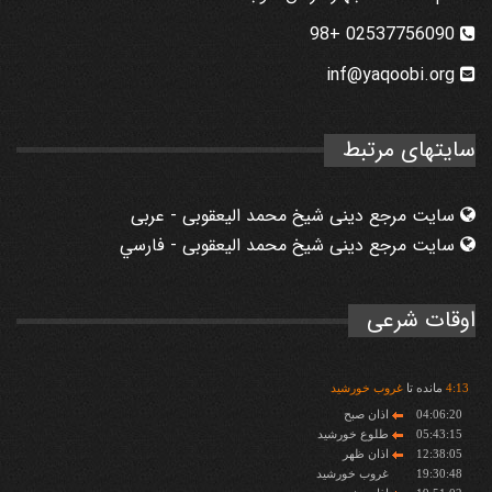
02537756090 +98
inf@yaqoobi.org
سایتهای مرتبط
سایت مرجع دینی شیخ محمد الیعقوبی - عربی
سایت مرجع دینی شیخ محمد الیعقوبی - فارسي
اوقات شرعی
13
:
4
مانده تا
غروب خورشید
04:06:20
اذان صبح
05:43:15
طلوع خورشید
12:38:05
اذان ظهر
19:30:48
غروب خورشید