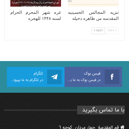
تنزیه المجالس الحسینیه
غره شهر المحرم الحرام
المقدسه من ظاهره دخیله
لسنه ١۴۴٨ للهجره
NEXT
PREV
فیس بوک
تلگرام
در فیس بوک به ما بپیوندید
در تلگرام به ما بپیوندید
با ما تماس بگیرید
قم المقدسة .جهار مردان .كوجه ٦