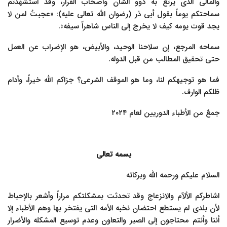
والمالی الذی یرتع به ذوو الشأن وأصحاب القرار، وقد استشهدتم
سماحتکم یوماً بقول أبی ذر (رضوان الله تعالى علیه): «عجبتُ لمن لا
یجد قوت یومه کیف لا یخرج إلى الناس شاهراً سیفه».
سماحه المرجع، إن سلاحنا الوحید، والأبیض، هو الإضراب عن العمل
حتى تحقیق المطالب من قبل الدوله.
فما هو توجیهکم لنا، وما هو الموقف الشرعی؟ جزاکم الله خیراً، وأدام
ظلکم الوارف.
جمعٌ من الأطباء الدوریین لعام ۲۰۲۴
بسمه تعالى
السلام علیکم ورحمه الله وبرکاته
اشاطرکم الألآم والانزعاج وقد تحدثت بمشکلتکم مراراً وأشعر بالإحباط
لأن بلدی لم یستطع احتضان نخبه الأمه التی یفتخر بها وهم الأطباء إلا
أننا وأنتم محتاجون إلى الصبر والتعاون وعدم توسیع المشکله والأضرار