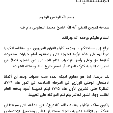
المستشفیات
بسم الله الرحمن الرحیم
سماحه المرجع الدینی آیه الله الشیخ محمد الیعقوبی دام ظله
السلام علیکم ورحمه الله وبرکاته،
نرفع إلى سماحتکم ما یمرّ به أطباء العراق الدوریون من معاناه، لتکونوا
عوناً لهم فی هذه الأزمه الحرجه التی وضعتهم أمام خیارات محدوده،
أحلاها مرّ، وعلى رأسها الإضراب التام الجماعی عن العمل، فضلاً عن
الخیارات الفردیه کترک المهنه، أو السفر خارج البلد ومعادله الشهاده.
لقد درسنا، کما هو معلوم لدیکم لمده ست سنوات وبعد أن أکملنا
الامتحان الوطنی الوزاری فی المرحله السادسه فی تموز عام ۲۰۲۴،
انتظرنا حتى تشرین الأول عام ۲۰۲۵ لیتم تعییننا أسوه بدفعه العام
الفائت وجاء الشهر العاشر ولم تتم الموافقه على تعییننا.
ولکون سلک الأطباء یعتمد نظام “التدرج”، فإن الدفعه التی سبقتنا لن
تنفکّ من الإقامه الدوریه باتجاه مستقبلها الطبی وتحصیل الاختصاص