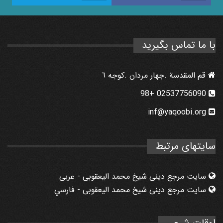
با ما تماس بگیرید
قم المقدسة .جهار مردان .كوجه ٦
02537756090 +98
inf@yaqoobi.org
سایتهای مرتبط
سایت مرجع دینی شیخ محمد الیعقوبی - عربی
سایت مرجع دینی شیخ محمد الیعقوبی - فارسي