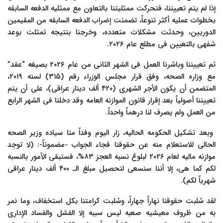
إذا لم یتم تعییننا، فتحرکت ممثلیتنا بالتعاون مع ممثلیه الدفعه السابقه
بخطوات عملیه أکثر تنوعاً، تضمنت إضراب الدفعه السابقه من المقیمین
الدوریین، وحدثت مشکلات متعدده، وخرجنا بنتیجه تمثلت بوعد
شفهی بالتعیین فی مطلع عام ۲۰۲۶.
تم تعییننا وباشرنا العمل فی الشهر الثانی من عام ۲۰۲۶ بصیغه “عقد”
مع وزاره الصحه، وفق قرار مجلس الوزراء رقم (۳۱۵) لسنه ۲۰۱۹،
المتضمن أن یکون الأجر الشهری (۴۲۰ ألف دینار عراقی)، على أن یتم
تعییننا أصولیاً بعد إقرار قانون الموازنه العامه وقد دخلنا فی الشهر الرابع
من العمل ولم یصرف لنا درهماً واحداً.
وبعد تشکیل الحکومه الحالیه، زار الیوم وفداً منا سیاده وزیر الصحه
الحالی للاستعلام منه عن حقوقنا فجاء الجواب -مضموناً-: (لا توجد
موازنه مالیه لعام ۲۰۲۶ لبلوغ نسبه العجز ۸۳%، فستبقى الأمور بالنسبه
لکم کما هی، إلا أننا سنسعى لتحصیل مبلغ الـ ۴۰۰ ألف دینار عراقی
شهریاً لکم).
لقد سُلبت حقوقنا نهاراً جهاراً، وسُلبت کرامتنا بکل استخفاف، وما نمر
به من ظروف معیشیه صعبه لیس سببه إلا الفشل والفساد الإداری