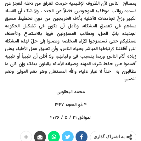
بمصالح الناس لأن الظروف الإقلیمیه حرمت العراق من دخله فعجز عن
تسدید رواتب موظفیه الموجودین فضلاً عن الجدد ، ولا شک أن الفساد
الکبیر وزجّ الجامعات الأهلیه بألاف الخریجین من دون تخطیط مسبق
یساهم فی تعمیق المشکله، ونأمل أن یکون فی تشکیل الحکومه
الجدیده بابُ للحل، ونطالب المسؤولین فیها بالاستماع والأصغاء
لممثلیکم حتى تستمزجوا الآراء المخلصه وتصلوا إلى حلّ لهذه المشکله
التی أقلقتنا لارتباطها المباشر بحیاه الناس، وأن تعلیق عمل الأطباء یعنی
زیاده ألآم الناس وربما یتسبب فی وفیاتهم، ولا أظن أن طبیباً أو طبیبه
أقسموا على حفظ شرف المهنه وصیانه الأمانه یقبلون بذلک وإن کان ما
تطالبون به حقاً لا غبار علیه، والله المستعان وهو نعم المولى ونعم
النصیر.
محمد الیعقوبی
۴ ذو الحجه ۱۴۴۷
الموافق ۲۱ / ۵ / ۲۰۲۶
به اشتراک گذاری