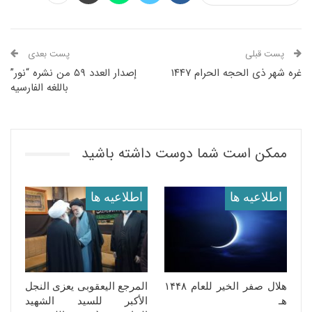
پست قبلی
پست بعدی
غره شهر ذی الحجه الحرام ۱۴۴۷
إصدار العدد ۵۹ من نشره “نور”
باللغه الفارسیه
ممکن است شما دوست داشته باشید
اطلاعيه ها
اطلاعيه ها
هلال صفر الخیر للعام ١۴۴٨
المرجع الیعقوبی یعزی النجل
هـ
الأکبر للسید الشهید