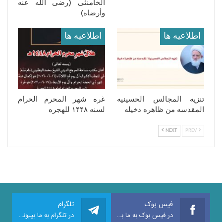
الخامنئی (رضی الله عنه
وأرضاه)
اطلاعيه ها
اطلاعيه ها
تنزیه المجالس الحسینیه
غره شهر المحرم الحرام
المقدسه من ظاهره دخیله
لسنه ١۴۴٨ للهجره
NEXT
PREV
فیس بوک
تلگرام
در فیس بوک به ما بپیوندید
در تلگرام به ما بپیوندید