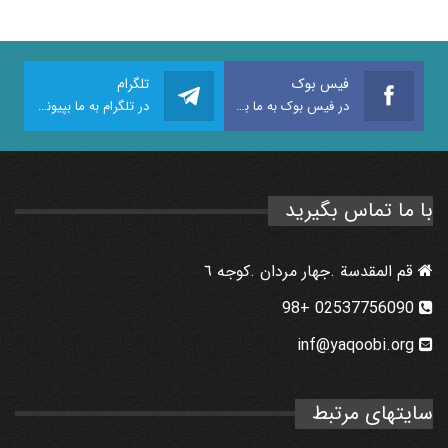
فیس بوک
تلگرام
در فیس بوک به ما بپیوندید
در تلگرام به ما بپیوندید
با ما تماس بگیرید
قم المقدسة .جهار مردان .كوجه ٦
02537756090 +98
inf@yaqoobi.org
سایتهای مرتبط