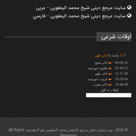
سایت مرجع دینی شیخ محمد الیعقوبی - عربی
سایت مرجع دینی شیخ محمد الیعقوبی - فارسي
اوقات شرعی
37
:
1
مانده تا
اذان ظهر
04:08:42
اذان صبح
05:44:52
طلوع خورشید
12:37:49
اذان ظهر
19:28:40
غروب خورشید
19:48:48
اذان مغرب
اوقات به افق :
© 2026 - ويب سايت دفتر مرجع عاليقدر محمد اليعقوبي قم المقدسة. All Rights
Reserved.