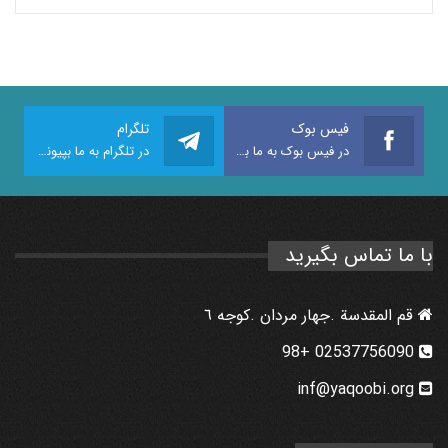
فیس بوک
تلگرام
در فیس بوک به ما بپیوندید
در تلگرام به ما بپیوندید
با ما تماس بگیرید
قم المقدسة .جهار مردان .كوجه ٦
02537756090 +98
inf@yaqoobi.org