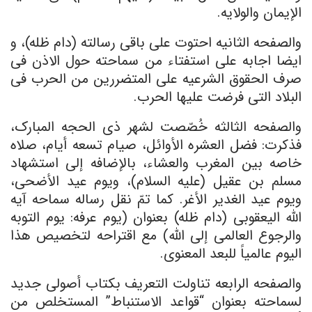
الإیمان والولایه.
والصفحه الثانیه احتوت علی باقی رسالته (دام ظله)، و
ایضا اجابه علی استفتاء من سماحته حول الاذن فی
صرف الحقوق الشرعیه علی المتضررین من الحرب فی
البلاد التی فرضت علیها الحرب.
والصفحه الثالثه خُصّصت لشهر ذی الحجه المبارک،
فذکرت: فضل العشره الأوائل، صیام تسعه أیام، صلاه
خاصه بین المغرب والعشاء، بالإضافه إلى استشهاد
مسلم بن عقیل (علیه السلام)، ویوم عید الأضحى،
ویوم عید الغدیر الأغر. کما تمّ نقل رساله سماحه آیه
الله الیعقوبی (دام ظله) بعنوان (یوم عرفه: یوم التوبه
والرجوع العالمی إلى الله) مع اقتراحه لتخصیص هذا
الیوم عالمیاً للبعد المعنوی.
والصفحه الرابعه تناولت التعریف بکتاب أصولی جدید
لسماحته بعنوان “قواعد الاستنباط” المستخلص من