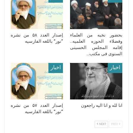
بحضور نخبه من العلماء
إصدار العدد ۵۸ من نشره
وفضلاء الحوزه العلمیه..
“نور” باللغه الفارسیه
إقامه المجلس الحسینی
السنوی فی مکتب…
اخبار
اخبار
انا لله و انا الیه راجعون
إصدار العدد ۵۷ من نشره
“نور” باللغه الفارسیه
NEXT
PREV