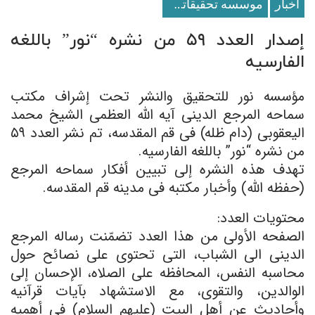
اخبار
موسسه تحقيقاتى و انتشاراتى نور
إصدار العدد ۵۹ من نشره “نور” باللغه
الفارسیه
مؤسسه نور للتحقیق والنشر تحت إشراف مکتب
سماحه المرجع الدینی آیه الله العظمى الشیخ محمد
الیعقوبی (دام ظله) فی قم المقدسه، تم نشر العدد ۵۹
من نشره “نور” باللغه الفارسیه.
تهدف هذه النشره إلى تبیین أفکار سماحه المرجع
(حفظه الله) وأخبار مکتبه فی مدینه قم المقدسه.
محتویات العدد:
الصفحه الأولى من هذا العدد تضمّنت رساله المرجع
الدینی الی الشباب، التی تحتوی علی نصائح حول
محاسبه النفس، المحافظه على الصلاه، الإحسان إلى
الوالدین، والتقوى، مع الاستشهاد بآیات قرآنیه
وأحادیث عن أهل البیت (علیهم السلام) فی أهمیه