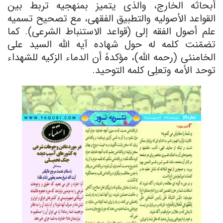
أبحاثه الخارج، والذی یتمیز بمنهجیه تربط بین
القواعد الأصولیه والتطبیق الفقهی، مع تصحیح تسمیه
علم أصول الفقه إلى (قواعد الاستنباط الشرعی). کما
تضمّنت کلمه له حول شهاده آیه الله السید علی
الخامنئی (رحمه الله)، مؤکدهً أن الدماء الزکیه للشهداء
توحد الأمه وتعلِی کلمه التوحید.