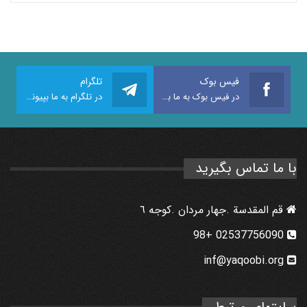
فیس بوک
تلگرام
در فیس بوک به ما بپیوندید
در تلگرام به ما بپیوندید
با ما تماس بگیرید
قم المقدسة .جهار مردان .كوجه ٦
02537756090 +98
inf@yaqoobi.org