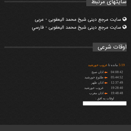
سایتهای مرتبط
سایت مرجع دینی شیخ محمد الیعقوبی - عربی
سایت مرجع دینی شیخ محمد الیعقوبی - فارسي
اوقات شرعی
19
:
5
مانده تا
غروب خورشید
04:08:42
اذان صبح
05:44:52
طلوع خورشید
12:37:49
اذان ظهر
19:28:40
غروب خورشید
19:48:48
اذان مغرب
اوقات به افق :