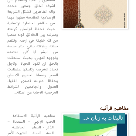
العالمین والصلاة والسلام علی
اشرف الخلق اجمعین محمد
وآله الطاهرین تشكل الشريعة
الإسلامية المقدسة مظهرا مهما
من مظاهر الحضارة الإنسانية
حيث تحفظ للإنسان كرامته
ومنزلته بين الخلائق كونه منصبا
من الله خليفة في ارضه. وتنظم
حياته وعلاقته بباقي ابناء جنسه
من البشر ايا كان معتقده
وتوجهه الديني. بحيث استحقت
بالحق ان تقود الحياة. ولاجل
تجدد الشريعة وتلبيتها لمتطلبات
العصر وضمانا لحقوق الانسان
وحفظا لمنزلته تصدى الفقهاء
العدول والجامعين لشرائط
المرجعية للاجابة عن اسئلة…
مفاهیم قرآنیه
مفاهيم قرآنية الاستقامة -
تالیفات به زبان عربی
الحب الإلهي – السعادة –
الذكر - الدعاء – الجاهلية –
الفقه- الغفلة- التثبيت-الأمر