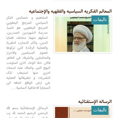
المعالم الفکریه السیاسیه والفقهیه والإجتماعیه
المفاهیم و خصائص الفکر
تالیفات
السياسي للمرجع اليعقوبي
المرجع الیعقوبی هو تلمیذ
مدرسة الشهیدین الصدرین،
استلهم منهما مختلف قضایا
الدین، واکثر التجارب النظریة
والعملیة الرائدة التی ترکوها
لعموم المسلمین والاحرار
والمناضلین والشرفاء فی العالم،
فکان حقا الوعاء الذی استوعب
النهج النیر، واضاف علیه لمسات
اخری منها استیعاب تلک
النضریات و تطبیقاتها العملیه
علی ارض الواقع اضافه الی
السجایا الاخلاقیة السامیة.....
الرساله الإستفتائیه
الرسائل الإستفتائية بسم الله
تالیفات
الرحمن الرحيم الحمد لله رب