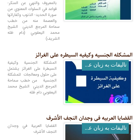
بالمعروف والنهي عن المنكر-
قواعد في السلوك المعنوي من
سورة الحديد- الذنوب وكفاراتها
والعصمة منه من خطب
سماحة المرجع الديني الشيخ
محمد اليعقوبي (دام ظله
الشريف)
المشکله الجنسیه وکیفیه السیطره على الغرائز
المشكلة الجنسية وكيفية
تالیفات به زبان عربی
السيطرة على الغرائز يشتمل
على حلول ومعالجات للمشكلة
الجنسية من خطب سماحة
المرجع الديني الشيخ محمد
اليعقوبي دام ظله
القضایا العربیه فی وجدان النجف الأشرف
القضايا العربية في وجدان
تالیفات به زبان عربی
النجف الأشرف