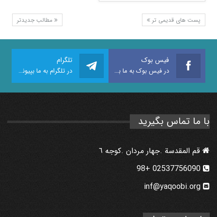
پست های قدیمی تر
مطالب جدیدتر
فیس بوک
تلگرام
در فیس بوک به ما بپیوندید
در تلگرام به ما بپیوندید
با ما تماس بگیرید
قم المقدسة .جهار مردان .كوجه ٦
02537756090 +98
inf@yaqoobi.org