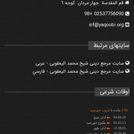
قم المقدسة .جهار مردان .كوجه ٦
02537756090 +98
inf@yaqoobi.org
سایتهای مرتبط
سایت مرجع دینی شیخ محمد الیعقوبی - عربی
سایت مرجع دینی شیخ محمد الیعقوبی - فارسي
اوقات شرعی
50
:
3
مانده تا
غروب خورشید
04:06:20
اذان صبح
05:43:15
طلوع خورشید
12:38:05
اذان ظهر
19:30:48
غروب خورشید