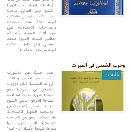
(مباحثات فقهیة الجزء الاول)
للشيخ قيس الطائي، مباحث
هذا الكتاب عبارة عن مناقشات
فقهية تاخذ نمط المباحثات
والمدارسات الاستدلالية علی
ضوء آلاراء الفقهية لآية الله
العظمى استاذنا الشيخ محمد
اليعقوبي (دام ظله). مباحثات
فقهية من فقه الخلاف ج1
وجوب الخمس فی المیراث
صدر حديثًا عن منشورات
تالیفات
مؤسسة نور للتحقیق و النشر
في قم المقدسة كتاب (وجوب
الخمس في المیراث) وهو
مباحثة فقهية معمقة لما افاده
سماحة المرجع الديني الشيخ
محمد اليعقوبي (دام ظله) في
موسوعته الفقهية الاستدلالية
فقه الخلاف. وهو من المباحث
الإجتهادية التي تطرق اليها
سماحة شيخنا الأستاذ "دام ظله"