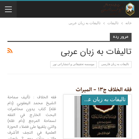
خانه
تالیفات
تالیفات به زبان عربی
مرور رده
تالیفات به زبان عربی
تالیفات به زبان فارسی
موسسه تحقيقاتى و انتشاراتى نور
فقه الخلاف ج۱۳ – المیراث
فقه الخلاف : تأليف سماحة
تالیفات به زبان عربی
الشيخ محمد اليعقوبي (دام
ظله) كتاب يدون محاضرات
البحث الخارج في الفقه
لسماحة المرجع (دام ظله)
والتي يلقيها على فضلاء الحوزة
العلمية في النجف الأشرف
والتي بدأت يوم 2 شعبان