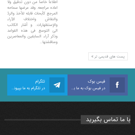
اطلاعاً خاصاً من دون تدقیق ولا
اعاده مراجعه. وقد عرضها سماحه
المرجع کأبحاث قابله للأخذ والردّ
والنقاش واختلاف الآراء
والإستظهارات. و أشار الکاتب
الى التوسع فی هذه القواعد
وذکر آراء السابقین والمعاصرین
ومناقشتها…
پست های قدیمی تر
فیس بوک
تلگرام
در فیس بوک به ما بپیوندید
در تلگرام به ما بپیوندید
با ما تماس بگیرید