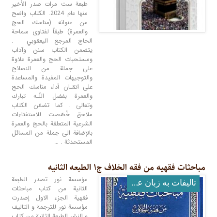
طبعة ست مرات صدر الأخير
منها عام 2024. الكتاب واضح
من عنوانه (مناسك الحج
والعمرة) طبقاً لفتاوى سماحة
الحاج المرجع اليعقوبي .
يتضمن الكتاب سنن وآداب
ومستحبات الحج والعمرة علاوة
على جملة من النصائح
والتوجيهات المفيدة والمساعدة
على اتقـان أداء مناسك الحج
والعمرة بفضل اللّـه تبارك
وتعالى . كما تضمّن الكتاب
ملاحق خُصّصت للاستفتاءات
الشرعية المتعلقة بالحج والعمرة
بالإضافة الى جملة من المسائل
المستحدثة . …
مباحثات فقهیه من فقه الخلاف ج۱ الطبعه الثانیه
مؤسسة نور تصدر الطبعة
تالیفات به زبان عربی
الثانية من كتاب مباحثات
فقهية الجزء الاول إصدرت
مؤسسة نور للترجمة و التاليف
و النشر الطبعة الثانية من كتاب