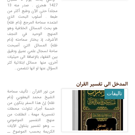
1427 هجري . صدر منه 13
مجلداً حتى الآن وطبع أكثر من
طبعة . أسلوب البحث الذي
اعتمده سماحة المرجع (دام ظله)
هو بحث المسائل الخلافية وهو
المنهج الوحيد في النجف
الأشرف، إذ يختار سماحته (دام
ظله) المسائل التي أصبحت
ساحة لسجال علمي عميق ودقيق
بين الفقهاء بالإضافة الى حيثيات
أخرى، منها مسائل ابتلائية كثر
السؤال عنها او انها تتضمن…
المدخل الى تفسیر القران
من نور القرآن : تأليف سماحة
تالیفات
الشيخ محمد اليعقوبي (دام
ظله) إنّ هذا السفر يتكون من
خمسة أجزاء تناولت محطات
تفسيرية مهمة ، انطلقت من
منهج التفسير الموضوعي
ــ وهو تفسير يتناول الآيات
الكريمة بحسب الموضوع ــ