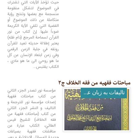
حيث تؤخذ الآيات التي تشترك
في الموضوع لتشكل منظومة
منسجمة مع بعضها وتنتج رؤية
متكاملة عن ذلك الموضوع أو
القضية التي تلقي الآية الكريمة
ضوءاً عليها. إنّ كتاب من نور
القرآن لسماحة المرجع (دام ظله)
يعتبر إطلالة حديثه تعيد للقرآن
رونقه في جلبة الزمن الرقمي
وفي زمن ابتعاد الإنسان عن كل
ما هو روحي الى ما هو مادي ،
الكتاب يقتبس…
مباحثات فقهیه من فقه الخلاف ج۲
مؤسسة نور تصدر الجزء الثاني
تالیفات به زبان عربی
من كتاب مباحثات فقهية
إصدات مؤسسة نور للترجمة و
التاليف و النشر الجزء الثاني
من كتاب (مباحثات فقهیة من
فقه الخلاف) للشيخ قيس
الطائي، الكتاب عبارة عن
مناقشات فقهية بصياغات
جديدة للمسائل الابتلائية و يعبر