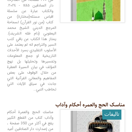
دار الصادقين ١٤٤٥ - ٢٠٢٤.
والكتاب عبارة عن سلسلة
اقباس مستله(مختارة) من
كتاب (من نور القرآن) لسماحة
المرجع الديني الشيخ محمد
اليعقوبي (دام ظله الشريف).
يمتاز هذا الكتاب عن باقي كتب
السير والتراجم انه لم يعتمد على
الأسلوب التقليدي بسرد الأحداث
التاريخية او جمع المعلومات
وتفسيرها وتحليلها بل نهج
المؤلف في بيان السيرة العطرة
من خلال الوقوف على بعض
المفاهيم والمعاني القرآنية التي
جاءت في سياق الآيات التي
تخاطب النبي…
مناسک الحج والعمره أحکام وآداب
مناسك الحج والعمرة أحكام
تالیفات
وآداب كتاب من القطع الكبير
يقع في أكثر من 350 صفحة ،
من إصدارت دار الصادقين أعيد