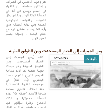
هو وجوب الخمس في الميراث،
و إستقرء سماحته آراء الفقهاء
في المقام ووصل الى أنه في
المسألة ثلاثة أقوال وناقشها وفق
الضوابط والقواعد الإجتهادية
المتقنة وفي نهاية المطاف ابدى
رأيه الشريف و سنشير اليه في
ختام البحث . وسوف يصدر
الجزء الاول…
رمی الجمرات إلـى الجدار المستحدث ومن الطوابق العلویه
كتاب (رمي الجمرات إلـى
تالیفات
الجدار المستحدث ومن
الطوابق العلوية) وهو مباحثة
فقهية معمقة لما افاده سماحة
المرجع الديني الشيخ محمد
اليعقوبي (دام ظله) في
موسوعته الفقهية الاستدلالية
فقه الخلاف، فتطرق سماحة
شيخنا الأستاذ "حفظه الله" لهذه
المسألة لأهميتها و ابتلاء
الحجاج وكثرة سؤالهم فيها
فدرس سماحته الأدلة و اقوال