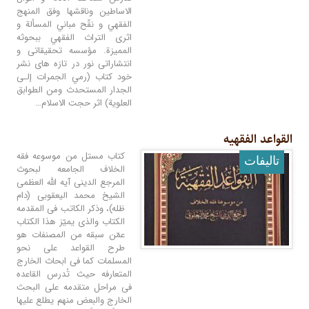
الاساطين وناقشها وفق المنهج
الفقهي و نقّح مباني المسألة و
اثرى التراث الفقهي ببحوثه
المميزة. مؤسسه تحقیقاتی و
انتشاراتی نور در تازه های نشر
خود کتاب (رمي الجمرات إلـى
الجدار المستحدث ومن الطوابق
العلوية) اثر حجت الاسلام…
القواعد الفقهیه
کتاب مستل من موسوعه فقه
تالیفات
الخلاف الجامعه لبحوث
المرجع الدینی آیه الله العظمی
الشیخ محمد الیعقوبی (دام
ظله)، وذکر الکاتب فی المقدمه
الکتاب والذی یمیّز هذا الکتاب
عمّن سبقه من المصنفات هو
طرح القواعد علی نحو
المسلمات کما فی ابحاث الخارج
المتعارفه حیث تُدرس القاعده
فی مراحل متقدمه علی البحث
الخارج والبعض منهم یطلع علیها