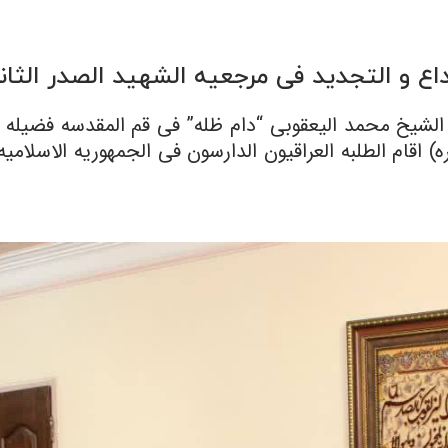
داع و التجدید فی مرجعیه الشهید الصدر الثان
 الشیخ محمد الیعقوبی “دام ظله” فی قم المقدسه فضیله
قام الطلبه العراقیون الدارسون فی الجمهوریه الاسلامیه