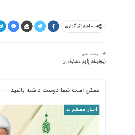
به اشتراک گذاری
پست قبلی
(وَقِفُوهُمْ إِنَّهُمْ مَسْئُولُونَ)
ممکن است شما دوست داشته باشید
اخبار معظم له