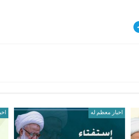
اخبار معظم له
اخب