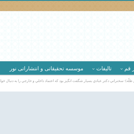
 قم
تالیفات
موسسه تحقیقاتى و انتشاراتى نور
 ظلّه): سخنراني دكتر عبادي بسيار شگفت انگيز بود که اعتماد داخلي و خارجي را به دنبال خو