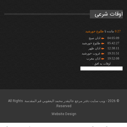
اوقات شرعی
27
:
0
مانده تا
طلوع خورشید
04:05:09
اذان صبح
05:42:27
طلوع خورشید
12:38:11
اذان ظهر
19:31:51
غروب خورشید
19:52:08
اذان مغرب
اوقات به افق :
© 2026 - ويب سايت دفتر مرجع عاليقدر محمد اليعقوبي قم المقدسة. All Rights
Reserved.
Website Design: