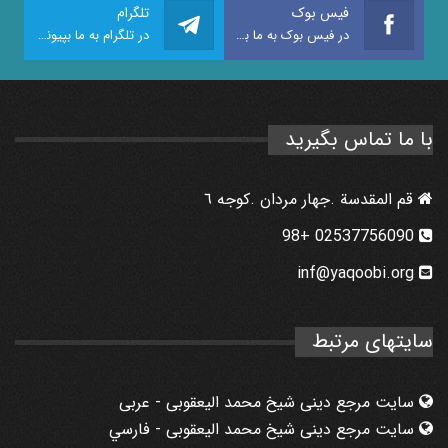
فیس بوک
تلگرام
در فیس بوک به ما بپیوندید
در تلگرام به ما بپیوندید
با ما تماس بگیرید
قم المقدسة .جهار مردان .كوجه ٦
02537756090 +98
inf@yaqoobi.org
سایتهای مرتبط
سایت مرجع دینی شیخ محمد الیعقوبی - عربی
سایت مرجع دینی شیخ محمد الیعقوبی - فارسي